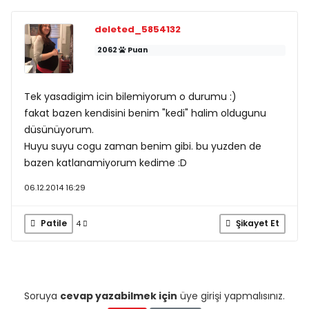
deleted_5854132
2062
Puan
Tek yasadigim icin bilemiyorum o durumu :)
fakat bazen kendisini benim "kedi" halim oldugunu
düsünüyorum.
Huyu suyu cogu zaman benim gibi. bu yuzden de
bazen katlanamiyorum kedime :D
06.12.2014 16:29
Patile
Şikayet Et
4
Soruya
cevap yazabilmek için
üye girişi yapmalısınız.