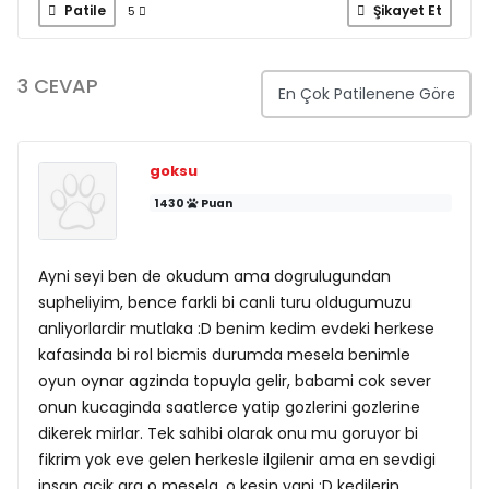
Patile
Şikayet Et
5
3 CEVAP
goksu
1430
Puan
Ayni seyi ben de okudum ama dogrulugundan
supheliyim, bence farkli bi canli turu oldugumuzu
anliyorlardir mutlaka :D benim kedim evdeki herkese
kafasinda bi rol bicmis durumda mesela benimle
oyun oynar agzinda topuyla gelir, babami cok sever
onun kucaginda saatlerce yatip gozlerini gozlerine
dikerek mirlar. Tek sahibi olarak onu mu goruyor bi
fikrim yok eve gelen herkesle ilgilenir ama en sevdigi
insan acik ara o mesela, o kesin yani :D kedilerin