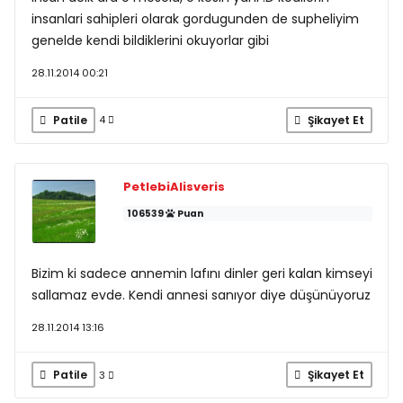
insanlari sahipleri olarak gordugunden de supheliyim
genelde kendi bildiklerini okuyorlar gibi
28.11.2014 00:21
Patile
Şikayet Et
4
PetlebiAlisveris
106539
Puan
Bizim ki sadece annemin lafını dinler geri kalan kimseyi
sallamaz evde. Kendi annesi sanıyor diye düşünüyoruz
28.11.2014 13:16
Patile
Şikayet Et
3