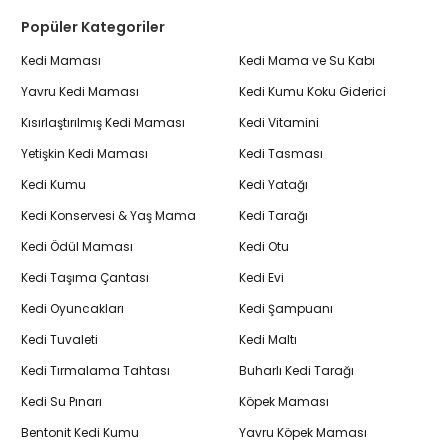
Popüler Kategoriler
Kedi Maması
Kedi Mama ve Su Kabı
Yavru Kedi Maması
Kedi Kumu Koku Giderici
Kısırlaştırılmış Kedi Maması
Kedi Vitamini
Yetişkin Kedi Maması
Kedi Tasması
Kedi Kumu
Kedi Yatağı
Kedi Konservesi & Yaş Mama
Kedi Tarağı
Kedi Ödül Maması
Kedi Otu
Kedi Taşıma Çantası
Kedi Evi
Kedi Oyuncakları
Kedi Şampuanı
Kedi Tuvaleti
Kedi Maltı
Kedi Tırmalama Tahtası
Buharlı Kedi Tarağı
Kedi Su Pınarı
Köpek Maması
Bentonit Kedi Kumu
Yavru Köpek Maması