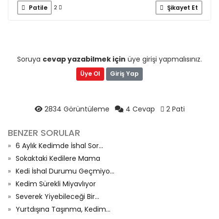
Patile
Şikayet Et
2
Soruya
cevap yazabilmek için
üye girişi yapmalısınız.
Üye Ol
Giriş Yap
2834 Görüntüleme
4 Cevap
2 Pati
BENZER SORULAR
6 Aylık Kedimde İshal Sor...
Sokaktaki Kedilere Mama
Kedi İshal Durumu Geçmiyo...
Kedim Sürekli Miyavlıyor
Severek Yiyebileceği Bir...
Yurtdışına Taşınma, Kedim...