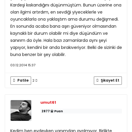
Kardeşi kıskandığını düşünmüştüm. Bunun üzerine ona
olan ilgimi artırdım, en sevdiği yiyeceklerle ve
oyuncaklarla ona yaklaştım ama durumu değişmedi.
En sonunda acaba bana aşırı güveniyor olmasından
kaynaklı bir durum olabilir mi diye düşündüm ve
sanırım da öyle. Hala bazı zamanlarda aynı şeyi
yapıyor, kendini bir anda bırakıveriyor. Belki de sizinki de
buna benzer bir şey olabilir.
03.12.2014 15:37
Patile
Şikayet Et
2
umut61
2877
Puan
Kedim ben evdeyken yanımdan ayrılmıyor. Birlikte