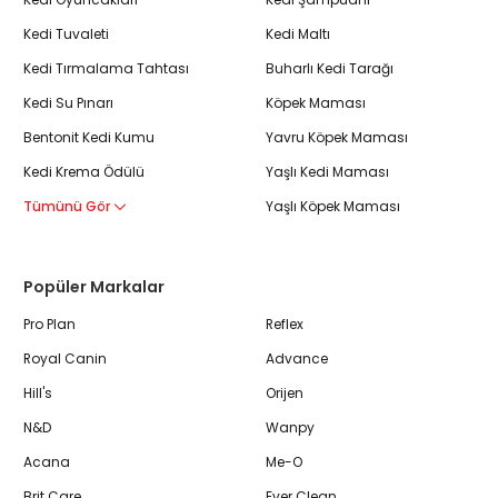
Kedi Tuvaleti
Kedi Maltı
Kedi Tırmalama Tahtası
Buharlı Kedi Tarağı
Kedi Su Pınarı
Köpek Maması
Bentonit Kedi Kumu
Yavru Köpek Maması
Kedi Krema Ödülü
Yaşlı Kedi Maması
Tümünü Gör
Yaşlı Köpek Maması
Popüler Markalar
Pro Plan
Reflex
Royal Canin
Advance
Hill's
Orijen
N&D
Wanpy
Acana
Me-O
Brit Care
Ever Clean