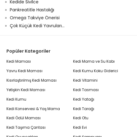
Kedide Sivilce
Pankreatitle Hastalığı
Omega Takviye Önerisi
Çok Küçük Kedi Yavruları...
Popüler Kategoriler
Kedi Maması
Kedi Mama ve Su Kabı
Yavru Kedi Maması
Kedi Kumu Koku Giderici
Kısırlaştırılmış Kedi Maması
Kedi Vitamini
Yetişkin Kedi Maması
Kedi Tasması
Kedi Kumu
Kedi Yatağı
Kedi Konservesi & Yaş Mama
Kedi Tarağı
Kedi Ödül Maması
Kedi Otu
Kedi Taşıma Çantası
Kedi Evi
Kedi Oyuncakları
Kedi Şampuanı