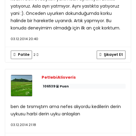
yatıyoruz. Asla ayrı yatmıyor. Aynı yastıkta yatıyoruz
yani :). Önceden uyurken dokunduğumda korku
halinde bir hareketle uyanırdı. Artık yapmıyor. Bu
konuda deneyimim olmadığı için ilk an çok korktum.
03.12.2014 20:40
Patile
Şikayet Et
2
PetlebiAlisveris
106539
Puan
ben de tırsmıştım ama nefes alıyordu kedilerin derin
uykusu harbi derin uyku anlaşılan
03.12.2014 21:18