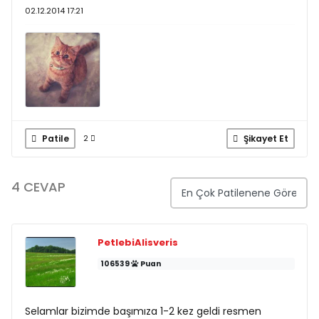
02.12.2014 17:21
Patile
Şikayet Et
2
4 CEVAP
PetlebiAlisveris
106539
Puan
Selamlar bizimde başımıza 1-2 kez geldi resmen