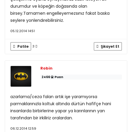
durumdur ve köpeğin doğasında olan
birsey.Tamamen engelleyemezsınız fakat baska
seylere yonlendırebilirsiniz.
05.12.2014 14:51
Patile
Şikayet Et
3
Robin
2466
Puan
azarlama/ceza falan artık işe yaramıyorsa
parmaklarınızla koltuk altında dürtün hafifçe hani
insanlarda birbirlerine yapar ya karınlarının yan
tarafından bir irkiliriz oralardan.
06.12.2014 12:59