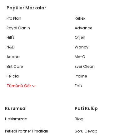
Popüler Markalar
Pro Plan
Reflex
Royal Canin
Advance
Hill's
Orijen
N&D
Wanpy
Acana
Me-O
Brit Care
Ever Clean
Felicia
Proline
Tümünü Gör
Felix
Kurumsal
Pati Kulüp
Hakkımızda
Blog
Petlebi Partner Fırsatları
Soru Cevap