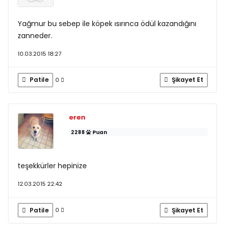
Yağmur bu sebep ile köpek ısırınca ödül kazandığını
zanneder.
10.03.2015 18:27
Patile
Şikayet Et
0
eren
2288
Puan
teşekkürler hepinize
12.03.2015 22:42
Patile
Şikayet Et
0