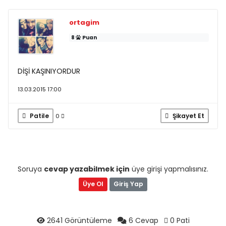
ortagim
8
Puan
DİŞİ KAŞINIYORDUR
13.03.2015 17:00
Patile
Şikayet Et
0
Soruya
cevap yazabilmek için
üye girişi yapmalısınız.
Üye Ol
Giriş Yap
2641 Görüntüleme
6 Cevap
0 Pati