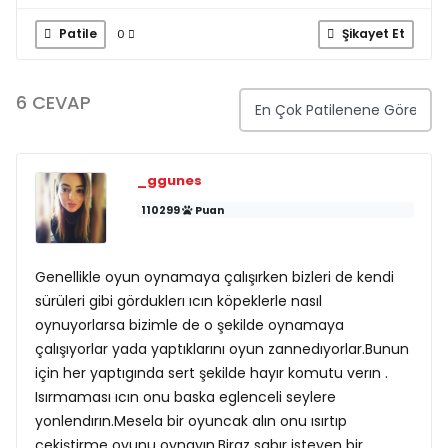
Patile
Şikayet Et
0
6 CEVAP
_ggunes
110299
Puan
Genellikle oyun oynamaya çalışırken bizleri de kendi
sürüleri gibi görduklerı ıcın köpeklerle nasıl
oynuyorlarsa bizimle de o şekilde oynamaya
çalışıyorlar yada yaptıklarını oyun zannedıyorlar.Bunun
için her yaptıgında sert şekilde hayır komutu verın .
Isırmaması ıcın onu baska eglenceli seylere
yonlendırın.Mesela bir oyuncak alın onu ısırtıp
çekiştirme oyunu oynayın.Biraz sabır isteyen bir