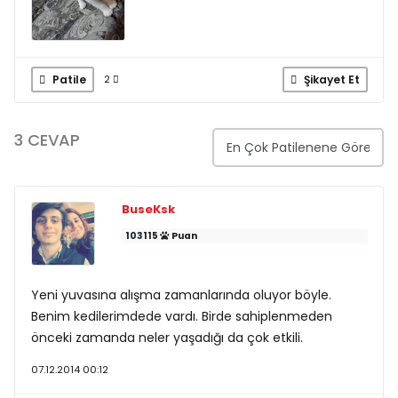
Patile
Şikayet Et
2
3 CEVAP
BuseKsk
103115
Puan
Yeni yuvasına alışma zamanlarında oluyor böyle.
Benim kedilerimdede vardı. Birde sahiplenmeden
önceki zamanda neler yaşadığı da çok etkili.
07.12.2014 00:12