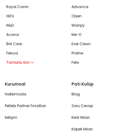
Royal Canin
Advance
Hill's
Orijen
N&D
Wanpy
Acana
Me-O
Brit Care
Ever Clean
Felicia
Proline
Tümünü Gör
Felix
Kurumsal
Pati Kulüp
Hakkımızda
Blog
Petlebi Partner Fırsatları
Soru Cevap
İletişim
Kedi Irkları
Köpek Irkları