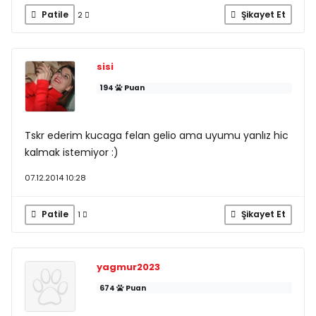
Patile
Şikayet Et
2
sisi
194
Puan
Tskr ederim kucaga felan gelio ama uyumu yanlız hic
kalmak istemiyor :)
07.12.2014 10:28
Patile
Şikayet Et
1
yagmur2023
674
Puan