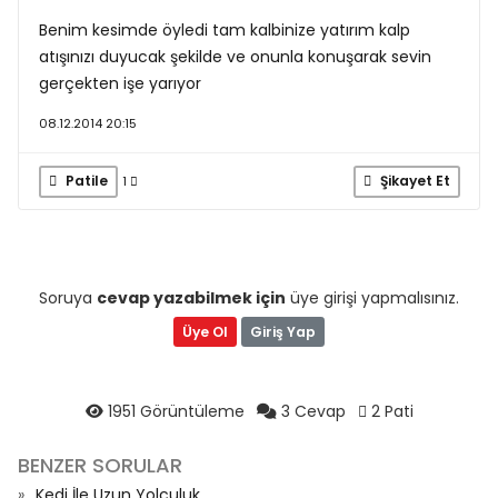
Benim kesimde öyledi tam kalbinize yatırım kalp
atışınızı duyucak şekilde ve onunla konuşarak sevin
gerçekten işe yarıyor
08.12.2014 20:15
Patile
Şikayet Et
1
Soruya
cevap yazabilmek için
üye girişi yapmalısınız.
Üye Ol
Giriş Yap
1951 Görüntüleme
3 Cevap
2 Pati
BENZER SORULAR
Kedi İle Uzun Yolculuk