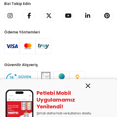
Bizi Takip Edin
Ödeme Yöntemleri
Güvenilir Alışveriş
Petlebi Mobil
Uygulamamız
Yenilendi!
PETLEBİ EVCİL HAYVAN ÜRÜNLERİ PAZ. SAN. TİC. LTD. ŞTİ. Alaşarköy
Mah. 1. Alaşar Cad. No: 9 Osmangazi/Bursa
Şimdi daha hızlı ve kullanıcı dostu