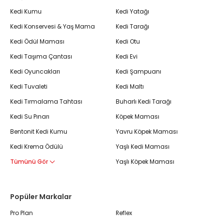
Kedi Kumu
Kedi Yatağı
Kedi Konservesi & Yaş Mama
Kedi Tarağı
Kedi Ödül Maması
Kedi Otu
Kedi Taşıma Çantası
Kedi Evi
Kedi Oyuncakları
Kedi Şampuanı
Kedi Tuvaleti
Kedi Maltı
Kedi Tırmalama Tahtası
Buharlı Kedi Tarağı
Kedi Su Pınarı
Köpek Maması
Bentonit Kedi Kumu
Yavru Köpek Maması
Kedi Krema Ödülü
Yaşlı Kedi Maması
Tümünü Gör
Yaşlı Köpek Maması
Popüler Markalar
Pro Plan
Reflex