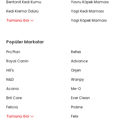
Bentonit Kedi Kumu
Yavru Köpek Maması
Kedi Krema Ödülü
Yaşlı Kedi Maması
Tümünü Gör
Yaşlı Köpek Maması
Popüler Markalar
Pro Plan
Reflex
Royal Canin
Advance
Hill's
Orijen
N&D
Wanpy
Acana
Me-O
Brit Care
Ever Clean
Felicia
Proline
Tümünü Gör
Felix