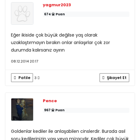
yagmur2023
674
Puan
Eğer ikiside çok büyük değilse yaş olarak
uzaklaştırmayın bırakın onlar anlaşırlar çok zor
durumda kalırsanız ayırın
08.12.2014 20:17
Patile
Şikayet Et
3
Pence
967
Puan
Goldenlar kediler ile anlaşabilen cinslerdir. Burada asıl
soru kedilerinizin yaşı veya mizacıdır. Kediler çok büyük