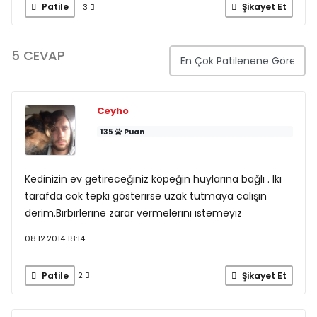
Patile
Şikayet Et
3
5 CEVAP
Ceyho
135
Puan
Kedinizin ev getireceğiniz köpeğin huylarına bağlı . Ikı
tarafda cok tepkı gösterırse uzak tutmaya calışın
derim.Bırbırlerıne zarar vermelerını ıstemeyız
08.12.2014 18:14
Patile
Şikayet Et
2