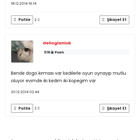
18.12.2014 16:14
Patile
Şikayet Et
2
delioglanluk
316
Puan
Bende dogo kırması var kedılerle oyun oynayıp mutlu
oluyor evımde ıkı kedım ıkı kopegım var
20.12.2014 02:44
Patile
Şikayet Et
2