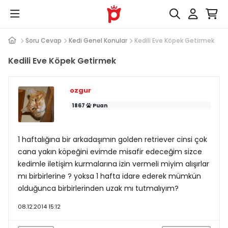
Soru Cevap
Kedi Genel Konular
Kedili Eve Köpek Getirmek
Kedili Eve Köpek Getirmek
ozgur
1867
Puan
1 haftalığına bir arkadaşımın golden retriever cinsi çok
cana yakın köpeğini evimde misafir edeceğim sizce
kedimle iletişim kurmalarına izin vermeli miyim alışırlar
mı birbirlerine ? yoksa 1 hafta idare ederek mümkün
olduğunca birbirlerinden uzak mı tutmalıyım?
08.12.2014 15:12