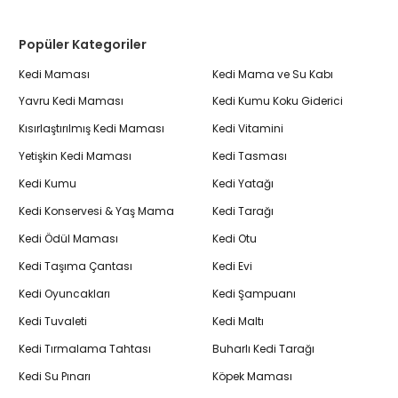
Popüler Kategoriler
Kedi Maması
Kedi Mama ve Su Kabı
Yavru Kedi Maması
Kedi Kumu Koku Giderici
Kısırlaştırılmış Kedi Maması
Kedi Vitamini
Yetişkin Kedi Maması
Kedi Tasması
Kedi Kumu
Kedi Yatağı
Kedi Konservesi & Yaş Mama
Kedi Tarağı
Kedi Ödül Maması
Kedi Otu
Kedi Taşıma Çantası
Kedi Evi
Kedi Oyuncakları
Kedi Şampuanı
Kedi Tuvaleti
Kedi Maltı
Kedi Tırmalama Tahtası
Buharlı Kedi Tarağı
Kedi Su Pınarı
Köpek Maması