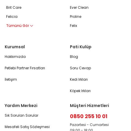
Brit Care
Ever Clean
Felicia
Proline
Tümünü Gör
Felix
Kurumsal
Pati Kulüp
Hakkımızda
Blog
Petlebi Partner Fırsatları
Soru Cevap
İletişim
Kedi Irkları
Köpek Irkları
Yardım Merkezi
Müşteri Hizmetleri
0850 255 10 01
Sık Sorulan Sorular
Pazartesi - Cumartesi
Mesafeli Satış Sözleşmesi
09:00 - 18:00