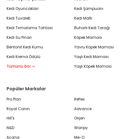
Kedi Oyuncakları
Kedi Şampuanı
Kedi Tuvaleti
Kedi Maltı
Kedi Tırmalama Tahtası
Buharlı Kedi Tarağı
Kedi Su Pınarı
Köpek Maması
Bentonit Kedi Kumu
Yavru Köpek Maması
Kedi Krema Ödülü
Yaşlı Kedi Maması
Tümünü Gör
Yaşlı Köpek Maması
Popüler Markalar
Pro Plan
Reflex
Royal Canin
Advance
Hill's
Orijen
N&D
Wanpy
Acana
Me-O