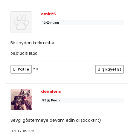
emir25
12
Puan
Bir seyden korkmistur
06.01.2015 18:20
Patile
Şikayet Et
2
demilena
59
Puan
Sevgi göstermeye devam edin alışacaktır :)
07.01.2015 15:19