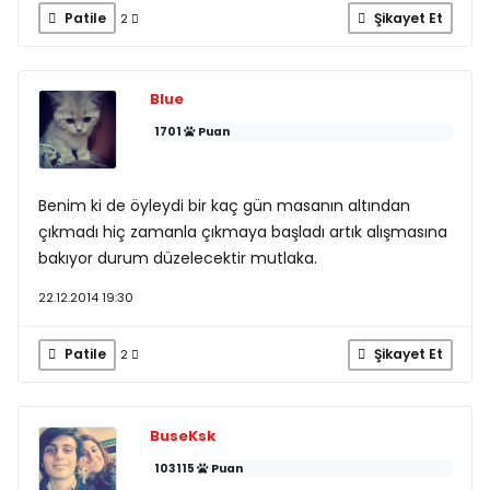
Patile
Şikayet Et
2
Blue
1701
Puan
Benim ki de öyleydi bir kaç gün masanın altından
çıkmadı hiç zamanla çıkmaya başladı artık alışmasına
bakıyor durum düzelecektir mutlaka.
22.12.2014 19:30
Patile
Şikayet Et
2
BuseKsk
103115
Puan