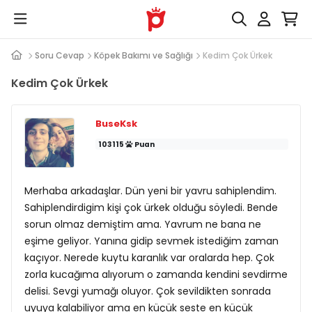
Soru Cevap
Köpek Bakımı ve Sağlığı
Kedim Çok Ürkek
Kedim Çok Ürkek
BuseKsk
103115
Puan
Merhaba arkadaşlar. Dün yeni bir yavru sahiplendim.
Sahiplendirdigim kişi çok ürkek olduğu söyledi. Bende
sorun olmaz demiştim ama. Yavrum ne bana ne
eşime geliyor. Yanına gidip sevmek istediğim zaman
kaçıyor. Nerede kuytu karanlık var oralarda hep. Çok
zorla kucağıma alıyorum o zamanda kendini sevdirme
delisi. Sevgi yumağı oluyor. Çok sevildikten sonrada
uyuya kalabiliyor ama en küçük seste en küçük