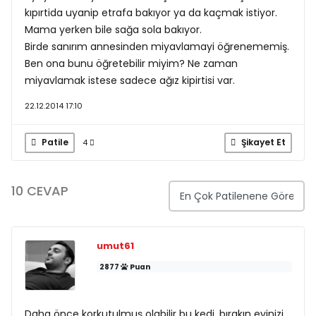
kıpırtida uyanip etrafa bakıyor ya da kaçmak istiyor.
Mama yerken bile sağa sola bakıyor.
Birde sanırım annesinden miyavlamayi öğrenememiş.
Ben ona bunu öğretebilir miyim? Ne zaman
miyavlamak istese sadece ağız kipirtisi var.
22.12.2014 17:10
Patile
Şikayet Et
4
10 CEVAP
umut61
2877
Puan
Daha önce korkutulmuş olabilir bu kedi, bırakın evinizi