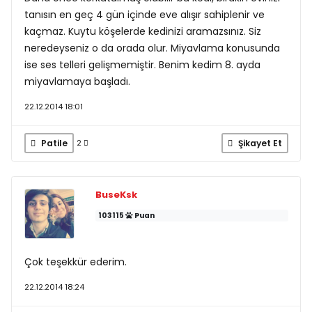
tanısın en geç 4 gün içinde eve alışır sahiplenir ve
kaçmaz. Kuytu köşelerde kedinizi aramazsınız. Siz
neredeyseniz o da orada olur. Miyavlama konusunda
ise ses telleri gelişmemiştir. Benim kedim 8. ayda
miyavlamaya başladı.
22.12.2014 18:01
Patile
Şikayet Et
2
BuseKsk
103115
Puan
Çok teşekkür ederim.
22.12.2014 18:24