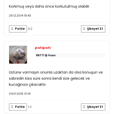
Korkmuş veya daha önce korkutulmuş olabilir.
29.12.2014 19:43
Patile
Şikayet Et
3
patipati
96771
Puan
Üstüne varmayın onunla uzaktan da olsa konuşun ve
sabredin kısa süre sonra kendi size gelecek ve
kucağınıza çıkacaktır.
04.01.2015 01:41
Patile
Şikayet Et
1