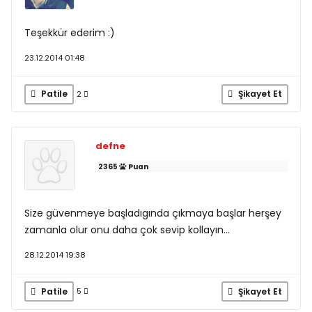
Teşekkür ederim :)
23.12.2014 01:48
Patile
Şikayet Et
2
defne
2365
Puan
Size güvenmeye başladıgında çıkmaya başlar herşey
zamanla olur onu daha çok sevip kollayın...
28.12.2014 19:38
Patile
Şikayet Et
5