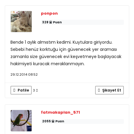
ponpon
328
Puan
Bende 1 aylık almıstım kedimi. Kuytulara giriyordu.
Sebebi henüz korktuğu için güvenecek yer araması
zamanla size güvenecek evi keşvetmeye başlayacak
hakimiyeti kuracak meraklanmayın.
29.12.2014 08:52
Patile
Şikayet Et
3
fatmakaplan_571
2055
Puan