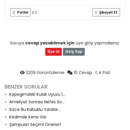
Patile
Şikayet Et
2
Soruya
cevap yazabilmek için
üye girişi yapmalısınız.
Üye Ol
Giriş Yap
3209 Görüntüleme
10 Cevap
4 Pati
BENZER SORULAR
Kopegimdeki Kulak Uyuzu İ...
Ameliyat Sonrası Nefes So...
Sizce Bu Kabuklu Yaralar...
Kedimde Kene Var
Şampuan Seçimi Önerisi?