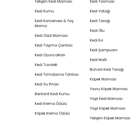
Yetişkin Kedi Maması
Kedi Tasması
Kedi Kumu
Kedi Yatağı
Kedi Konservesi & Yaş
Kedi Tarağı
Mama
Kedi Otu
Kedi Ödül Maması
Kedi Evi
Kedi Taşıma Çantası
Kedi Şampuanı
Kedi Oyuncakları
Kedi Maltı
Kedi Tuvaleti
Buharlı Kedi Tarağı
Kedi Tırmalama Tahtası
Köpek Maması
Kedi Su Pınarı
Yavru Köpek Maması
Bentonit Kedi Kumu
Yaşlı Kedi Maması
Kedi Krema Ödülü
Yaşlı Köpek Maması
Köpek Krema Ödülü
Yetişkin Köpek Maması