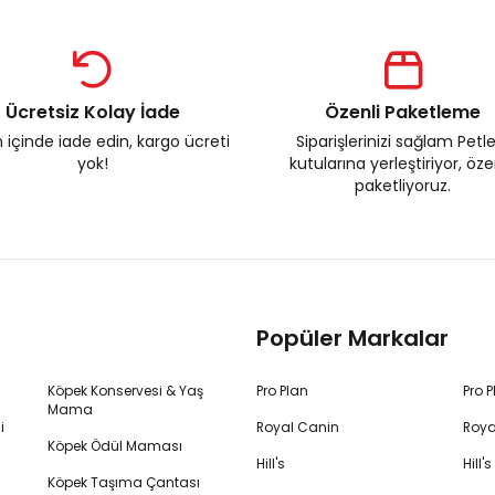
Ücretsiz Kolay İade
Özenli Paketleme
 içinde iade edin, kargo ücreti
Siparişlerinizi sağlam Petl
yok!
kutularına yerleştiriyor, öz
paketliyoruz.
Popüler Markalar
Köpek Konservesi & Yaş
Pro Plan
Pro 
Mama
i
Royal Canin
Roya
Köpek Ödül Maması
Hill's
Hill
Köpek Taşıma Çantası