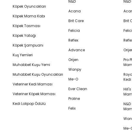
N&D
N&D
Köpek Oyuncakları
Acana
Aca
Köpek Mama Kabı
Brit Care
Brit
Köpek Tasması
Felicia
Feli
Köpek Yatağı
Reflex
Refl
Köpek Şampuanı
Advance
Orij
Kuş Yemleri
Orijen
Pro P
Muhabbet Kuşu Yemi
Mam
Wanpy
Muhabbet Kuşu Oyuncakları
Royal
Me-O
Ked
Veteriner Kedi Maması
Ever Clean
Hill'
Veteriner Köpek Maması
Mam
Proline
Kedi Lolipop Ödülü
N&D K
Felix
Mam
Wanp
Me-O