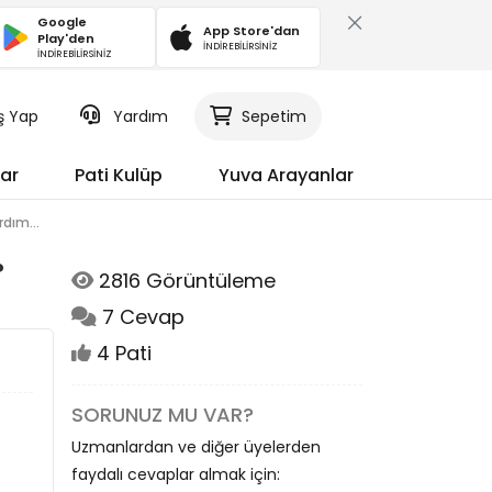
Google
App Store'dan
Play'den
İNDİREBİLİRSİNİZ
İNDİREBİLİRSİNİZ
iş Yap
Yardım
Sepetim
ar
Pati Kulüp
Yuva Arayanlar
dım...
?
2816 Görüntüleme
7 Cevap
4 Pati
SORUNUZ MU VAR?
Uzmanlardan ve diğer üyelerden
faydalı cevaplar almak için: