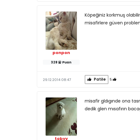
Köpeğiniz korkmuş olabilir
misafirlere güven problem
ponpon
328
Puan
Patile
5
29.12.2014 08:47
misafir gldıgınde ona tas
dedik glen mısafırın bacagı
tobyy