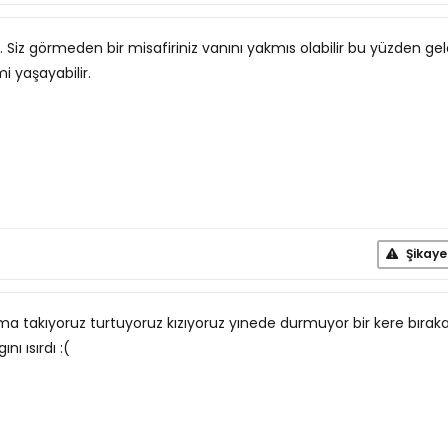
. Siz görmeden bir misafiriniz vanını yakmıs olabilir bu yüzden ge
i yaşayabilir.
Şikaye
ma takıyoruz turtuyoruz kızıyoruz yınede durmuyor bir kere bırak
nı ısırdı :(