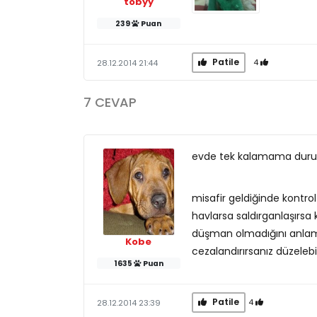
tobyy
239
Puan
Patile
4
28.12.2014 21:44
7 CEVAP
evde tek kalamama duru
misafir geldiğinde kontrol
havlarsa saldırganlaşırsa
düşman olmadığını anlamas
Kobe
cezalandırırsanız düzelebil
1635
Puan
Patile
4
28.12.2014 23:39