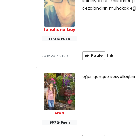
saldırıyordur ..misafirler
cezalandırın muhakak eğit
tunahanerbey
1174
Puan
Patile
5
29.12.2014 21:29
eğer gençse sosyelleştiri
erva
907
Puan