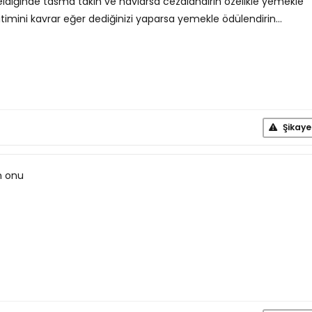
 geldiğinde tasma takın ve havlarsa cezalandırın özelikle yemekle
imini kavrar eğer dediğinizi yaparsa yemekle ödülendirin...
Şikaye
n onu