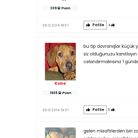
239
Puan
Patile
4
29.12.2014 18:57
bu tip davranışlar küçük y
siz olduğunuzu kanıtlayı
celandırmalırısınız 1 günd
Kobe
1635
Puan
Patile
5
29.12.2014 19:37
gelen misafirlerden biri 