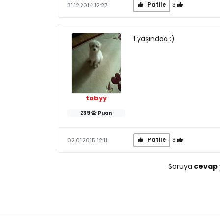
Patile
3
31.12.2014 12:27
1 yaşındaa :)
tobyy
239
Puan
Patile
3
02.01.2015 12:11
Soruya
cevap 