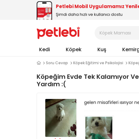
Petlebi Mobil Uygulamamız Yenil
Şimdi daha hızlı ve kullanıcı dostu
Kedi
Köpek
Kuş
Kemir
Soru Cevap
Köpek Eğitimi ve Psikolojisi
Köpeğ
Köpeğim Evde Tek Kalamıyor Ve 
Yardım :(
gelen misafirleri ısırıyo