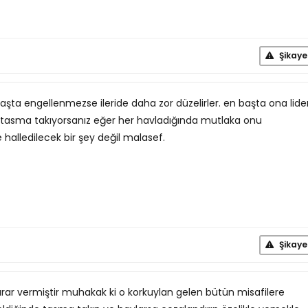
Şikaye
aşta engellenmezse ileride daha zor düzelirler. en başta ona lide
n tasma takıyorsanız eğer her havladığında mutlaka onu
e halledilecek bir şey değil malasef.
Şikaye
zarar vermiştir muhakak ki o korkuylan gelen bütün misafilere