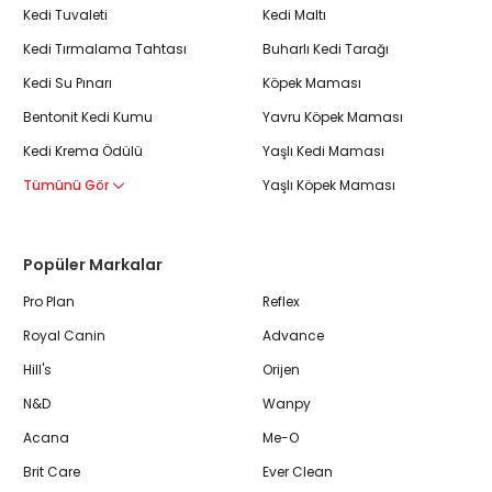
Kedi Tuvaleti
Kedi Maltı
Kedi Tırmalama Tahtası
Buharlı Kedi Tarağı
Kedi Su Pınarı
Köpek Maması
Bentonit Kedi Kumu
Yavru Köpek Maması
Kedi Krema Ödülü
Yaşlı Kedi Maması
Tümünü Gör
Yaşlı Köpek Maması
Popüler Markalar
Pro Plan
Reflex
Royal Canin
Advance
Hill's
Orijen
N&D
Wanpy
Acana
Me-O
Brit Care
Ever Clean