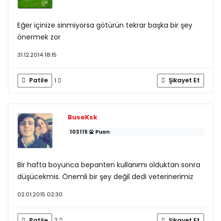
Eğer içinize sinmiyorsa götürün tekrar başka bir şey
önermek zor
31.12.2014 18:15
Patile
Şikayet Et
1
BuseKsk
103115
Puan
Bir hafta boyunca bepanten kullanımı olduktan sonra
düşücekmis. Önemli bir şey değil dedi veterinerimiz
02.01.2015 02:30
Patile
Şikayet Et
2