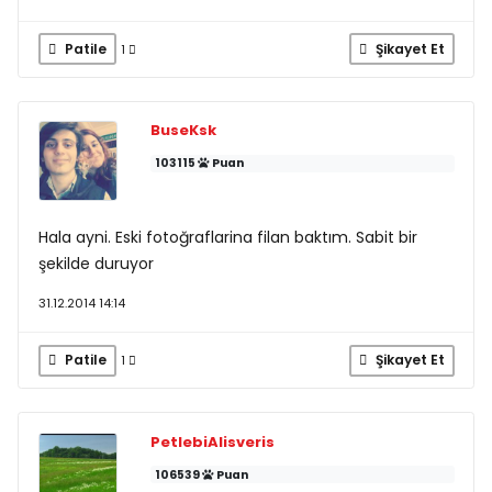
Patile
Şikayet Et
1
BuseKsk
103115
Puan
Hala ayni. Eski fotoğraflarina filan baktım. Sabit bir
şekilde duruyor
31.12.2014 14:14
Patile
Şikayet Et
1
PetlebiAlisveris
106539
Puan