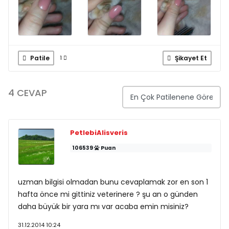
Patile
Şikayet Et
1
4 CEVAP
PetlebiAlisveris
106539
Puan
uzman bilgisi olmadan bunu cevaplamak zor en son 1
hafta önce mi gittiniz veterinere ? şu an o günden
daha büyük bir yara mı var acaba emin misiniz?
31.12.2014 10:24