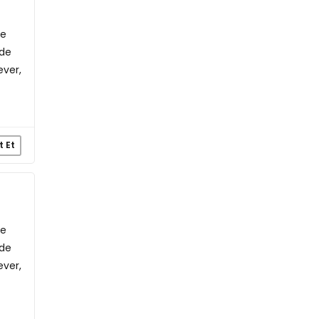
de
ede
ever,
t Et
de
ede
ever,