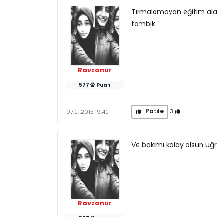
Tırmalamayan eğitim alan
tombik
Ravzanur
577
Puan
Patile
3
07.01.2015 19:40
Ve bakımı kolay olsun uğ
Ravzanur