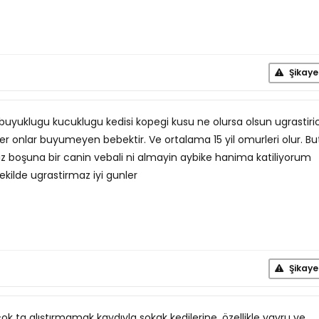
Şikaye
 buyuklugu kucuklugu kedisi kopegi kusu ne olursa olsun ugrastirici
ter onlar buyumeyen bebektir. Ve ortalama 15 yil omurleri olur. B
z boşuna bir canin vebali ni almayin aybike hanima katiliyorum
sekilde ugrastirmaz iyi gunler
Şikaye
ok ta alıştırmamak kaydıyla sokak kedilerine, özellikle yavru ve