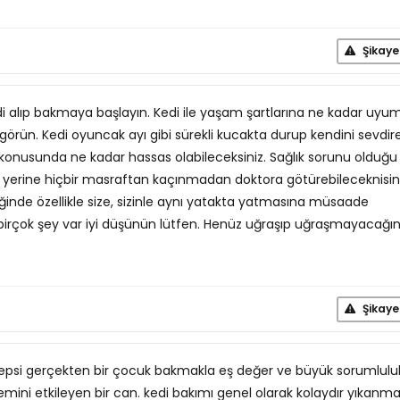
Şikaye
i alıp bakmaya başlayın. Kedi ile yaşam şartlarına ne kadar uyu
görün. Kedi oyuncak ayı gibi sürekli kucakta durup kendini sevdir
ik konusunda ne kadar hassas olabileceksiniz. Sağlık sorunu olduğu
erine hiçbir masraftan kaçınmadan doktora götürebileceknisin
iğinde özellikle size, sizinle aynı yatakta yatmasına müsaade
irçok şey var iyi düşünün lütfen. Henüz uğraşıp uğraşmayacağın
Şikaye
 hepsi gerçekten bir çocuk bakmakla eş değer ve büyük sorumlulu
mini etkileyen bir can. kedi bakımı genel olarak kolaydır yıkanma