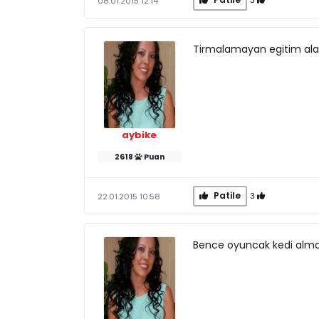
08.01.2015 12:14
Tirmalamayan egitim ala
aybike
2618
Puan
Patile
3
22.01.2015 10:58
Bence oyuncak kedi almalusi