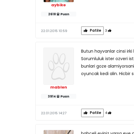
aybike
2618
Puan
Patile
3
22.01.2015 10:59
Butun hayvanlar cinsi irki
Sorumluluk ister ozveri is
bunlari goze alamiyorsani
oyuncak kedi alin. Hicbir 
mablen
3914
Puan
Patile
4
22.01.2015 14:27
bahçeli eviniz varsa eve ç