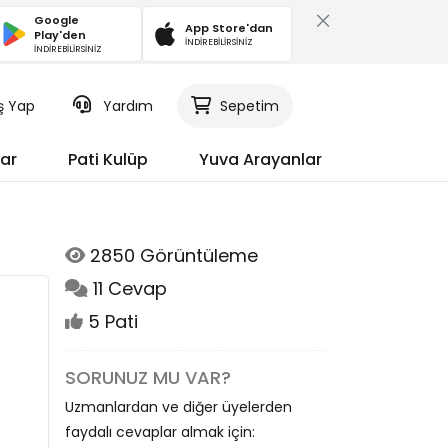
Google
App Store'dan
Play'den
İNDİREBİLİRSİNİZ
İNDİREBİLİRSİNİZ
iş Yap
Yardım
Sepetim
ar
Pati Kulüp
Yuva Arayanlar
2850 Görüntüleme
11 Cevap
5 Pati
SORUNUZ MU VAR?
Uzmanlardan ve diğer üyelerden
faydalı cevaplar almak için: