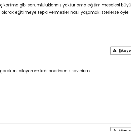
 çıkartma gibi sorumluluklarınız yoktur ama eğitim meselesi büy
 olarak eğitilmeye tepki vermezler nasıl yaşamak isterlerse öyle
Şikaye
m gerekeni biloyorum krdi önerirseniz sevinirim
Şikaye