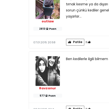
tırnak kesme ya da dışarı
sorun çünkü kediler genel
yaşarlar...
outlaw
2813
Puan
Patile
3
07.01.2015 20:58
Ben kedilerle ilgili bilme
Ravzanur
577
Puan
Patile
3