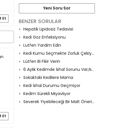
Yeni Soru Sor
t Et
BENZER SORULAR
Hepatik Lipidosiz Tedavisi
Kedi Goz Enfeksiyonu
Lutfen Yardim Edin
Kedi Kumu Seçmekte Zorluk Çekiyorum
un
Lütfen Bi Fikir Verin
6 Aylık Kedimde İshal Sorunu Var,Neden Olur?
Sokaktaki Kedilere Mama
Kedi İshal Durumu Geçmiyor
Kedim Sürekli Miyavlıyor
Severek Yiyebileceği Bir Malt Önerisi Olan Var Mı
t Et