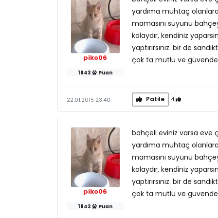
yardıma muhtaç olanlara 
mamasını suyunu bahçeye
kolaydır, kendiniz yaparsı
yaptırırsınız. bir de sand
piko06
çok ta mutlu ve güvende o
1843
Puan
Patile
4
22.01.2015 23:40
bahçeli eviniz varsa eve ç
yardıma muhtaç olanlara 
mamasını suyunu bahçeye
kolaydır, kendiniz yaparsı
yaptırırsınız. bir de sand
piko06
çok ta mutlu ve güvende o
1843
Puan