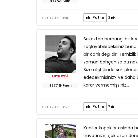
577
Puan
Patile
3
07.01.2015 19:41
Sokaktan herhangi bir ked
sağlayabileceksiniz bunu 
bir canlı değildir. Temizl
zaman bahçenize atmak y
Size alıştığında sahiplend
umut61
edecekmisiniz? Ve daha b
karar vermemişsiniz...
2877
Puan
Patile
7
07.01.2015 19:57
Kediler köpekler aslında
hayatınızın çok uzun döne