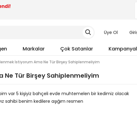
endi!
Üye Ol
Gir
gen
Markalar
Çok Satanlar
Kampanyal
plenmek İstiyorum Ama Ne Tür Birşey Sahiplenmeliyim
 Ne Tür Birşey Sahiplenmeliyim
bim var 5 kişiyiz bahçeli evde muhtemelen bir kedimiz olacak
yız sahibi benim kedilere aşığım resmen