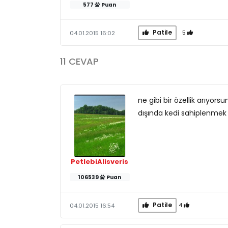
577
Puan
Patile
5
04.01.2015 16:02
11 CEVAP
ne gibi bir özellik arıyors
dışında kedi sahiplenmek
PetlebiAlisveris
106539
Puan
Patile
4
04.01.2015 16:54