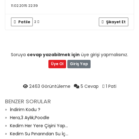
11.02.2015 22:39
Patile
Şikayet Et
2
Soruya
cevap yazabilmek için
üye girişi yapmalısınız.
Üye Ol
Giriş Yap
2463 Görüntüleme
5 Cevap
1 Pati
BENZER SORULAR
İndirim Kodu ?
Hera,3 Aylık,Poodle
Kedim Her Yere Çişini Yap...
Kedim Su Pınarından Su İç...