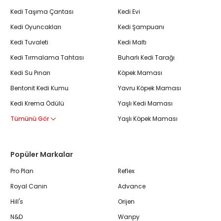
Kedi Taşıma Çantası
Kedi Evi
Kedi Oyuncakları
Kedi Şampuanı
Kedi Tuvaleti
Kedi Maltı
Kedi Tırmalama Tahtası
Buharlı Kedi Tarağı
Kedi Su Pınarı
Köpek Maması
Bentonit Kedi Kumu
Yavru Köpek Maması
Kedi Krema Ödülü
Yaşlı Kedi Maması
Tümünü Gör
Yaşlı Köpek Maması
Popüler Markalar
Pro Plan
Reflex
Royal Canin
Advance
Hill's
Orijen
N&D
Wanpy