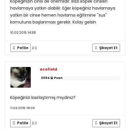
Köpeğinizin cinsi de önemlidir. Bazı köpek cinsleri
havlamaya yatkın olabilir. Eğer köpeğiniz havlamaya
yatkın bir cinse hemen havlama eğitimine ''sus''
komutuna başlanması gerekir. Kolay gelsin
10.02.2015 14:38
Patile
Şikayet Et
2
ecofield
2084
Puan
Köpeğinizi kısırlaştırmış mıydınız?
11.02.2015 18:03
Patile
Şikayet Et
2