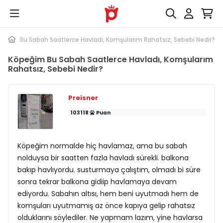
peğim Bu Sabah Saatlerce Havladı, Komşularım Rahatsız, Sebebi Nedir?
Köpeğim Bu Sabah Saatlerce Havladı, Komşularım
Rahatsız, Sebebi Nedir?
Preisner
103118
Puan
Köpeğim normalde hiç havlamaz, ama bu sabah
nolduysa bir saatten fazla havladı sürekli. balkona
bakıp havlıyordu. susturmaya çalıştım, olmadı bi süre
sonra tekrar balkona gidiip havlamaya devam
ediyordu. Sabahın altısı, hem beni uyutmadı hem de
komşuları uyutmamış az önce kapıya gelip rahatsız
olduklarını söylediler. Ne yapmam lazım, yine havlarsa