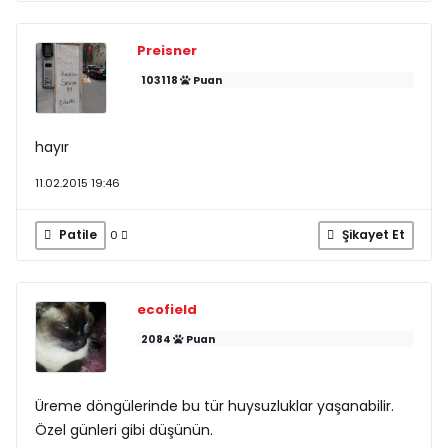
Preisner
103118
Puan
hayır
11.02.2015 19:46
Patile
Şikayet Et
0
ecofield
2084
Puan
Üreme döngülerinde bu tür huysuzluklar yaşanabilir.
Özel günleri gibi düşünün.