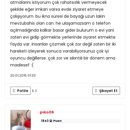
atmalarını istiyorum çok rahatsızlık vermeyecek
şekilde eğer imkan varsa evde ziyaret etmeye
çalışıyorum. bu ikna süresi de bayağı uzun lakin
mevzubahis olan can. he ulaşamazsam o telefon
açılmadığında kalkar basar gider bulurum o evi yani
zaten evi gidip görmekte yerlerinde ziyaret etmekte
fayda var. insanları çözmek çok zor değil zaten bir iki
hareketi izleyerek sonuca varabiliyorsunuz çok iyi
oyuncu değillerse. çok zor ve sıkıntılı bir dönem ama
maalesef :(
20.01.2015 01:33
Patile
Şikayet Et
5
piko06
1843
Puan