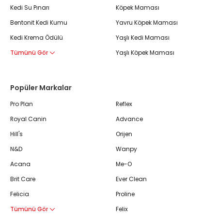
Kedi Su Pınarı
Köpek Maması
Bentonit Kedi Kumu
Yavru Köpek Maması
Kedi Krema Ödülü
Yaşlı Kedi Maması
Tümünü Gör
Yaşlı Köpek Maması
Popüler Markalar
Pro Plan
Reflex
Royal Canin
Advance
Hill's
Orijen
N&D
Wanpy
Acana
Me-O
Brit Care
Ever Clean
Felicia
Proline
Tümünü Gör
Felix