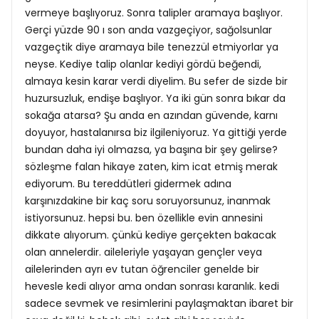
vermeye başlıyoruz. Sonra talipler aramaya başlıyor.
Gerçi yüzde 90 ı son anda vazgeçiyor, sağolsunlar
vazgeçtik diye aramaya bile tenezzül etmiyorlar ya
neyse. Kediye talip olanlar kediyi gördü beğendi,
almaya kesin karar verdi diyelim. Bu sefer de sizde bir
huzursuzluk, endişe başlıyor. Ya iki gün sonra bıkar da
sokağa atarsa? Şu anda en azından güvende, karnı
doyuyor, hastalanırsa biz ilgileniyoruz. Ya gittiği yerde
bundan daha iyi olmazsa, ya başına bir şey gelirse?
sözleşme falan hikaye zaten, kim icat etmiş merak
ediyorum. Bu tereddütleri gidermek adına
karşınızdakine bir kaç soru soruyorsunuz, inanmak
istiyorsunuz. hepsi bu. ben özellikle evin annesini
dikkate alıyorum. çünkü kediye gerçekten bakacak
olan annelerdir. aileleriyle yaşayan gençler veya
ailelerinden ayrı ev tutan öğrenciler genelde bir
hevesle kedi alıyor ama ondan sonrası karanlık. kedi
sadece sevmek ve resimlerini paylaşmaktan ibaret bir