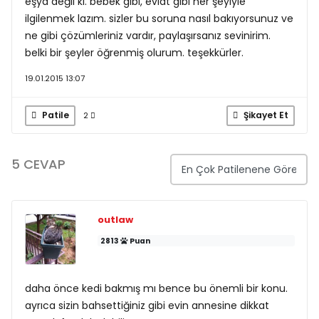
eşya değil ki. bebek gibi, evlat gibi her şeyiyle
ilgilenmek lazım. sizler bu soruna nasıl bakıyorsunuz ve
ne gibi çözümleriniz vardır, paylaşırsanız sevinirim.
belki bir şeyler öğrenmiş olurum. teşekkürler.
19.01.2015 13:07
Patile
Şikayet Et
2
5 CEVAP
outlaw
2813
Puan
daha önce kedi bakmış mı bence bu önemli bir konu.
ayrıca sizin bahsettiğiniz gibi evin annesine dikkat