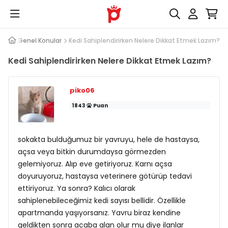
Kedi Genel Konular
Kedi Sahiplendirirken Nelere Dikkat Etmek Lazım?
Kedi Sahiplendirirken Nelere Dikkat Etmek Lazım?
piko06
1843
Puan
sokakta bulduğumuz bir yavruyu, hele de hastaysa,
açsa veya bitkin durumdaysa görmezden
gelemiyoruz. Alıp eve getiriyoruz. Karnı açsa
doyuruyoruz, hastaysa veterinere götürüp tedavi
ettiriyoruz. Ya sonra? Kalıcı olarak
sahiplenebileceğimiz kedi sayısı bellidir. Özellikle
apartmanda yaşıyorsanız. Yavru biraz kendine
geldikten sonra acaba alan olur mu diye ilanlar