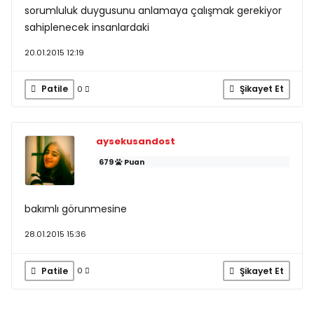
sorumluluk duygusunu anlamaya çalışmak gerekiyor
sahiplenecek insanlardaki
20.01.2015 12:19
Patile
Şikayet Et
0
aysekusandost
679
Puan
bakımlı görunmesine
28.01.2015 15:36
Patile
Şikayet Et
0