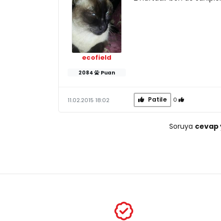
ecofield
2084
Puan
Patile
0
11.02.2015 18:02
Soruya
cevap 