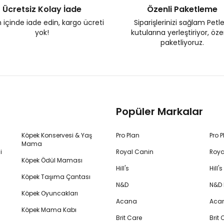
Ücretsiz Kolay İade
Özenli Paketleme
 içinde iade edin, kargo ücreti
Siparişlerinizi sağlam Petl
yok!
kutularına yerleştiriyor, öz
paketliyoruz.
Popüler Markalar
Köpek Konservesi & Yaş
Pro Plan
Pro 
Mama
i
Royal Canin
Roya
Köpek Ödül Maması
Hill's
Hill
Köpek Taşıma Çantası
N&D
N&D
Köpek Oyuncakları
Acana
Aca
Köpek Mama Kabı
Brit Care
Brit