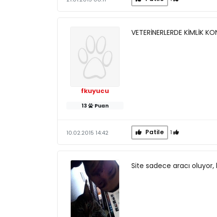
VETERİNERLERDE KİMLİK K
fkuyucu
13
Puan
Patile
1
10.02.2015 14:42
Site sadece aracı oluyor,