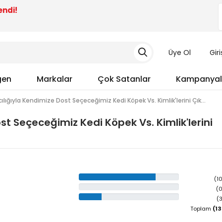
endi!
Üye Ol
Gir
gen
Markalar
Çok Satanlar
Kampanyal
cılığıyla Kendimize Dost Seçeceğimiz Kedi Köpek Vs. Kimlik'lerini Çık...
st Seçeceğimiz Kedi Köpek Vs. Kimlik'lerini
(1
(0
(
Toplam