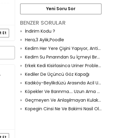
Yeni Soru Sor
BENZER SORULAR
İndirim Kodu ?
t Et
Hera,3 Aylık,Poodle
Kedim Her Yere Çişini Yapıyor, Antisepresan Kullanmalı Mıyız?
Kedim Su Pınarından Su İçmeyi Bıraktı?
Erkek Kedi Kisirlasinca Uriner Problemi Artarmi
,
Kediler De Üçüncü Göz Kapağı
Kadıköy-Beylikdüzü Arasında Acil Ulaşım Desteğine İhtiyacım Var Köpek Transferi İçin.
Köpekler Ve Barınma.... Uzun Ama Önemli Lütfen Yardım.
Geçmeyen Ve Anlaşılmayan Kulak Kiri.
Kopegin Cinsi Ne Ve Bakimi Nasil Olmali ?
t Et