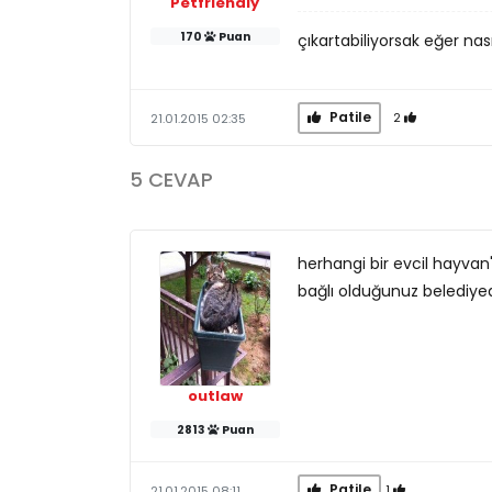
Petfriendly
170
Puan
çıkartabiliyorsak eğer nası
Patile
2
21.01.2015 02:35
5 CEVAP
herhangi bir evcil hayvan'
bağlı olduğunuz belediyeden
outlaw
2813
Puan
Patile
1
21.01.2015 08:11