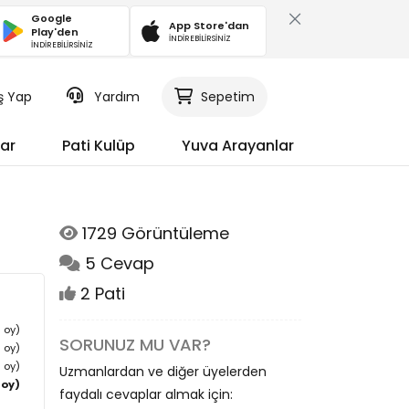
Google
App Store'dan
Play'den
İNDİREBİLİRSİNİZ
İNDİREBİLİRSİNİZ
iş Yap
Yardım
Sepetim
ar
Pati Kulüp
Yuva Arayanlar
1729 Görüntüleme
5 Cevap
2 Pati
0 oy)
SORUNUZ MU VAR?
 oy)
3 oy)
Uzmanlardan ve diğer üyelerden
(13 oy)
faydalı cevaplar almak için: