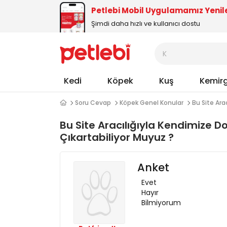
Petlebi Mobil Uygulamamız Yenil
Şimdi daha hızlı ve kullanıcı dostu
Kedi
Köpek
Kuş
Kemir
Soru Cevap
Köpek Genel Konular
Bu Site Ara
Bu Site Aracılığıyla Kendimize Do
Çıkartabiliyor Muyuz ?
Anket
Evet
Hayır
Bilmiyorum