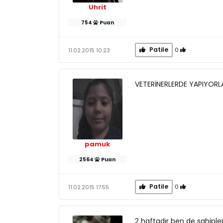
Uhrit
754
Puan
Patile
0
11.02.2015 10:23
VETERİNERLERDE YAPIYORL
pamuk
2564
Puan
Patile
0
11.02.2015 17:55
2 haftadır ben de sahiple