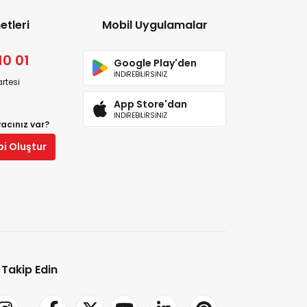
etleri
Mobil Uygulamalar
10 01
Google Play'den
İNDİREBİLİRSİNİZ
rtesi
App Store'dan
İNDİREBİLİRSİNİZ
yacınız var?
bi Oluştur
i Takip Edin