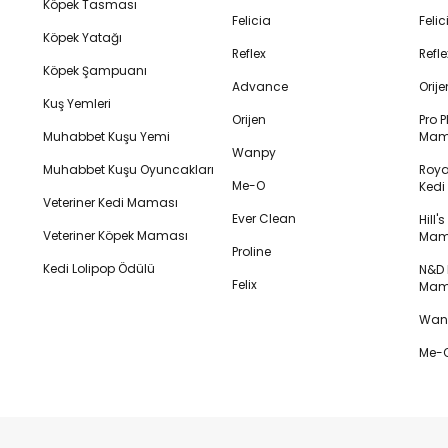
Köpek Tasması
Felicia
Feli
Köpek Yatağı
Reflex
Refl
Köpek Şampuanı
Advance
Orij
Kuş Yemleri
Orijen
Pro P
Muhabbet Kuşu Yemi
Mam
Wanpy
Muhabbet Kuşu Oyuncakları
Royal
Me-O
Ked
Veteriner Kedi Maması
Ever Clean
Hill'
Veteriner Köpek Maması
Mam
Proline
Kedi Lolipop Ödülü
N&D K
Felix
Mam
Wanp
Me-O