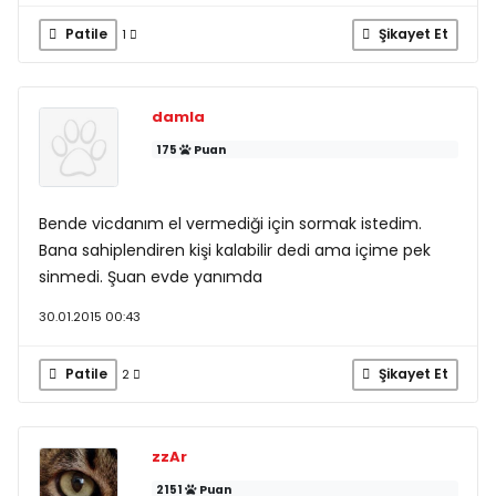
Patile
Şikayet Et
1
damla
175
Puan
Bende vicdanım el vermediği için sormak istedim.
Bana sahiplendiren kişi kalabilir dedi ama içime pek
sinmedi. Şuan evde yanımda
30.01.2015 00:43
Patile
Şikayet Et
2
zzAr
2151
Puan