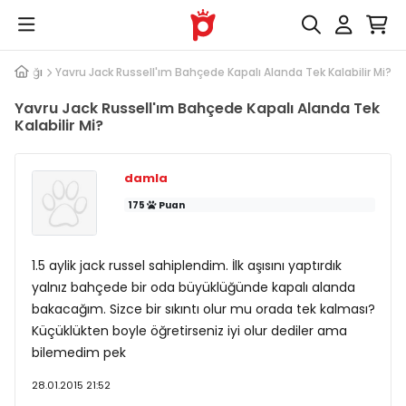
 Sağlığı
Yavru Jack Russell'ım Bahçede Kapalı Alanda Tek Kalabilir Mi?
Yavru Jack Russell'ım Bahçede Kapalı Alanda Tek
Kalabilir Mi?
damla
175
Puan
1.5 aylik jack russel sahiplendim. İlk aşısını yaptırdık
yalnız bahçede bir oda büyüklüğünde kapalı alanda
bakacağım. Sizce bir sıkıntı olur mu orada tek kalması?
Küçüklükten boyle öğretirseniz iyi olur dediler ama
bilemedim pek
28.01.2015 21:52