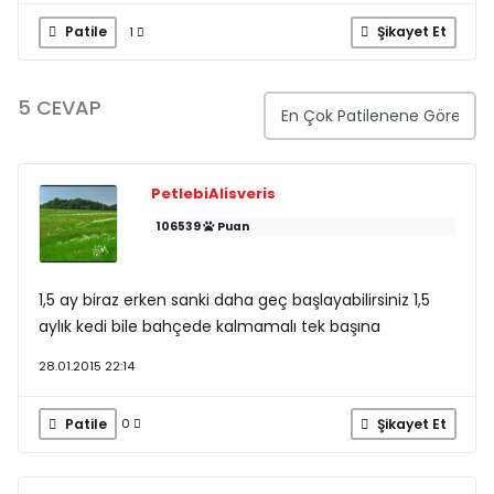
Patile
Şikayet Et
1
5 CEVAP
PetlebiAlisveris
106539
Puan
1,5 ay biraz erken sanki daha geç başlayabilirsiniz 1,5
aylık kedi bile bahçede kalmamalı tek başına
28.01.2015 22:14
Patile
Şikayet Et
0