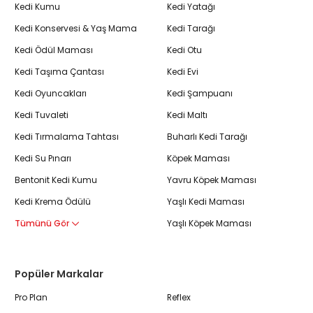
Kedi Kumu
Kedi Yatağı
Kedi Konservesi & Yaş Mama
Kedi Tarağı
Kedi Ödül Maması
Kedi Otu
Kedi Taşıma Çantası
Kedi Evi
Kedi Oyuncakları
Kedi Şampuanı
Kedi Tuvaleti
Kedi Maltı
Kedi Tırmalama Tahtası
Buharlı Kedi Tarağı
Kedi Su Pınarı
Köpek Maması
Bentonit Kedi Kumu
Yavru Köpek Maması
Kedi Krema Ödülü
Yaşlı Kedi Maması
Tümünü Gör
Yaşlı Köpek Maması
Popüler Markalar
Pro Plan
Reflex