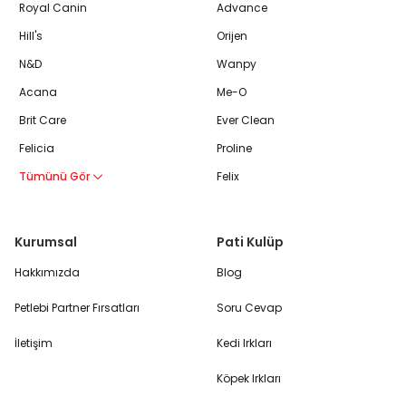
Royal Canin
Advance
Hill's
Orijen
N&D
Wanpy
Acana
Me-O
Brit Care
Ever Clean
Felicia
Proline
Tümünü Gör
Felix
Kurumsal
Pati Kulüp
Hakkımızda
Blog
Petlebi Partner Fırsatları
Soru Cevap
İletişim
Kedi Irkları
Köpek Irkları