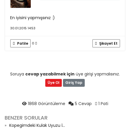
En iyisini yapmışsınız :)
30.01.2015 14:53
Patile
Şikayet Et
0
Soruya
cevap yazabilmek için
üye girişi yapmalısınız.
Üye Ol
Giriş Yap
1868 Görüntüleme
5 Cevap
1 Pati
BENZER SORULAR
Kopegimdeki Kulak Uyuzu İ...