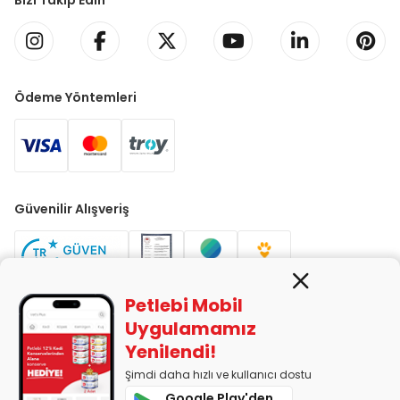
Bizi Takip Edin
Ödeme Yöntemleri
Güvenilir Alışveriş
Petlebi Mobil
Uygulamamız
Yenilendi!
PETLEBİ EVCİL HAYVAN ÜRÜNLERİ PAZ. SAN. TİC. LTD. ŞTİ. Alaşarköy
Mah. 1. Alaşar Cad. No: 9 Osmangazi/Bursa
Şimdi daha hızlı ve kullanıcı dostu
7290599225 vergi numarasıyla Uludağ Vergi Dairesi'ne bağlıdır.
Google Play'den