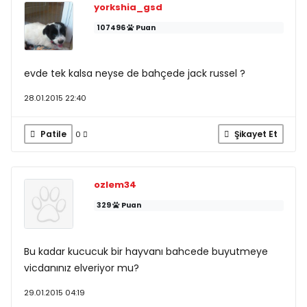
yorkshia_gsd
107496
Puan
evde tek kalsa neyse de bahçede jack russel ?
28.01.2015 22:40
Patile
Şikayet Et
0
ozlem34
329
Puan
Bu kadar kucucuk bir hayvanı bahcede buyutmeye
vicdanınız elveriyor mu?
29.01.2015 04:19