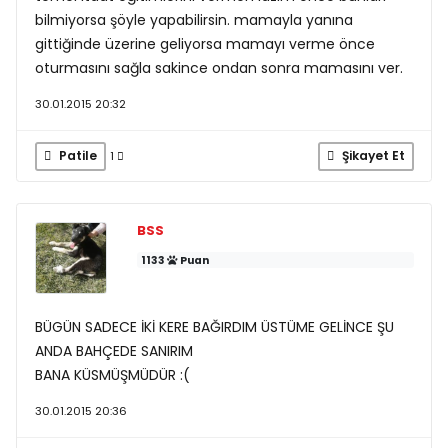
bilmiyorsa şöyle yapabilirsin. mamayla yanına
gittiğinde üzerine geliyorsa mamayı verme önce
oturmasını sağla sakince ondan sonra mamasını ver.
30.01.2015 20:32
Patile
Şikayet Et
1
BSS
1133
Puan
BÜGÜN SADECE İKİ KERE BAĞIRDIM ÜSTÜME GELİNCE ŞU
ANDA BAHÇEDE SANIRIM
BANA KÜSMÜŞMÜDÜR :(
30.01.2015 20:36