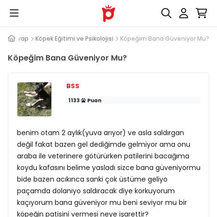
oru Cevap
Köpek Eğitimi ve Psikolojisi
Köpeğim Bana Güveniyor Mu?
Köpeğim Bana Güveniyor Mu?
BSS
1133
Puan
benim otam 2 aylık(yuva arıyor) ve asla saldırgan
değil fakat bazen gel dediğimde gelmiyor ama onu
araba ile veterinere götürürken patilerini bacağıma
koydu kafasını belime yasladı sizce bana güveniyormu
bide bazen acıkınca sanki çok üstüme geliyo
paçamda dolanıyo saldıracak diye korkuyorum
kaçıyorum bana güveniyor mu beni seviyor mu bir
köpeğin patisini vermesi neye işarettir?