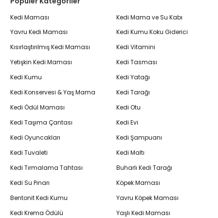
Popüler Kategoriler
Kedi Maması
Kedi Mama ve Su Kabı
Yavru Kedi Maması
Kedi Kumu Koku Giderici
Kısırlaştırılmış Kedi Maması
Kedi Vitamini
Yetişkin Kedi Maması
Kedi Tasması
Kedi Kumu
Kedi Yatağı
Kedi Konservesi & Yaş Mama
Kedi Tarağı
Kedi Ödül Maması
Kedi Otu
Kedi Taşıma Çantası
Kedi Evi
Kedi Oyuncakları
Kedi Şampuanı
Kedi Tuvaleti
Kedi Maltı
Kedi Tırmalama Tahtası
Buharlı Kedi Tarağı
Kedi Su Pınarı
Köpek Maması
Bentonit Kedi Kumu
Yavru Köpek Maması
Kedi Krema Ödülü
Yaşlı Kedi Maması