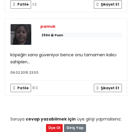
Patile
Şikayet Et
1
pamuk
2564
Puan
köpeğin sana güveniyor bence onu tamamen kalıcı
sahiplen...
06.02.2015 23:03
Patile
Şikayet Et
0
Soruya
cevap yazabilmek için
üye girişi yapmalısınız.
Üye Ol
Giriş Yap