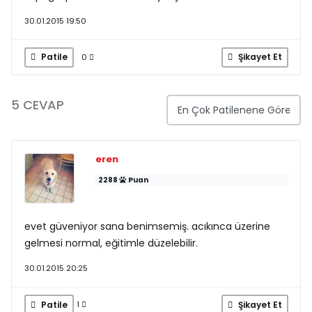
30.01.2015 19:50
Patile
Şikayet Et
0
5 CEVAP
eren
2288
Puan
evet güveniyor sana benimsemiş. acıkınca üzerine
gelmesi normal, eğitimle düzelebilir.
30.01.2015 20:25
Patile
Şikayet Et
1