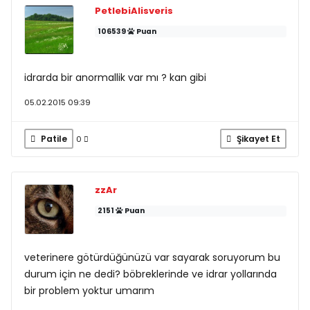
PetlebiAlisveris
106539
Puan
idrarda bir anormallik var mı ? kan gibi
05.02.2015 09:39
Patile
Şikayet Et
0
zzAr
2151
Puan
veterinere götürdüğünüzü var sayarak soruyorum bu
durum için ne dedi? böbreklerinde ve idrar yollarında
bir problem yoktur umarım