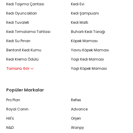
Kedi Taşıma Çantası
Kedi Evi
Kedi Oyuncakları
Kedi Şampuanı
Kedi Tuvaleti
Kedi Maltı
Kedi Tırmalama Tahtası
Buharlı Kedi Tarağı
Kedi Su Pınarı
Köpek Maması
Bentonit Kedi Kumu
Yavru Köpek Maması
Kedi Krema Ödülü
Yaşlı Kedi Maması
Tümünü Gör
Yaşlı Köpek Maması
Popüler Markalar
Pro Plan
Reflex
Royal Canin
Advance
Hill's
Orijen
N&D
Wanpy