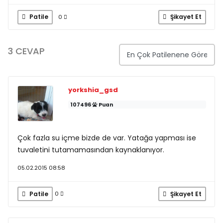
Patile
Şikayet Et
0
3 CEVAP
yorkshia_gsd
107496
Puan
Çok fazla su içme bizde de var. Yatağa yapması ise
tuvaletini tutamamasından kaynaklanıyor.
05.02.2015 08:58
Patile
Şikayet Et
0