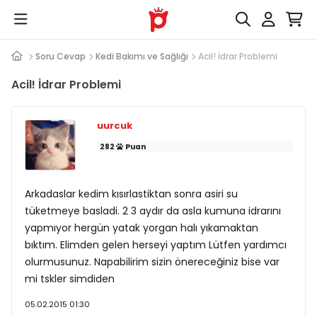
Soru Cevap
Kedi Bakımı ve Sağlığı
Acil! İdrar Problemi
Acil! İdrar Problemi
uurcuk
282
Puan
Arkadaslar kedim kısırlastiktan sonra asiri su
tüketmeye basladi. 2 3 aydır da asla kumuna idrarını
yapmıyor hergün yatak yorgan halı yıkamaktan
bıktım. Elimden gelen herseyi yaptım Lütfen yardımcı
olurmusunuz. Napabilirim sizin önereceğiniz bise var
mi tskler simdiden
05.02.2015 01:30