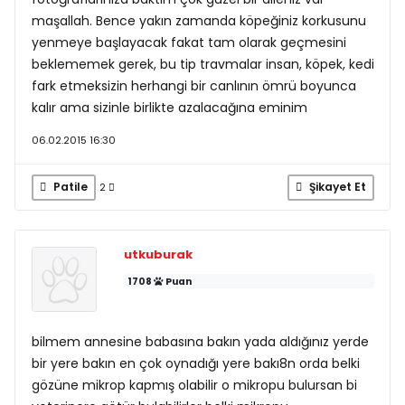
maşallah. Bence yakın zamanda köpeğiniz korkusunu
yenmeye başlayacak fakat tam olarak geçmesini
beklememek gerek, bu tip travmalar insan, köpek, kedi
fark etmeksizin herhangi bir canlının ömrü boyunca
kalır ama sizinle birlikte azalacağına eminim
06.02.2015 16:30
Patile
Şikayet Et
2
utkuburak
1708
Puan
bilmem annesine babasına bakın yada aldığınız yerde
bir yere bakın en çok oynadığı yere bakı8n orda belki
gözüne mikrop kapmış olabilir o mikropu bulursan bi