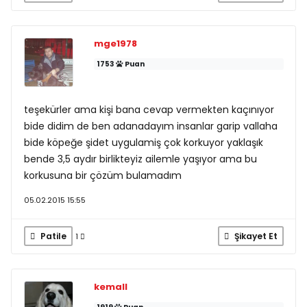
mge1978
1753
Puan
teşekürler ama kişi bana cevap vermekten kaçınıyor
bide didim de ben adanadayım insanlar garip vallaha
bide köpeğe şidet uygulamiş çok korkuyor yaklaşık
bende 3,5 aydır birlikteyiz ailemle yaşıyor ama bu
korkusuna bir çözüm bulamadım
05.02.2015 15:55
Patile
Şikayet Et
1
kemall