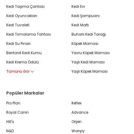
Kedi Taşıma Çantası
Kedi Evi
Kedi Oyuncakları
Kedi Şampuanı
Kedi Tuvaleti
Kedi Maltı
Kedi Tırmalama Tahtası
Buharlı Kedi Tarağı
Kedi Su Pınarı
Köpek Maması
Bentonit Kedi Kumu
Yavru Köpek Maması
Kedi Krema Ödülü
Yaşlı Kedi Maması
Tümünü Gör
Yaşlı Köpek Maması
Popüler Markalar
Pro Plan
Reflex
Royal Canin
Advance
Hill's
Orijen
N&D
Wanpy