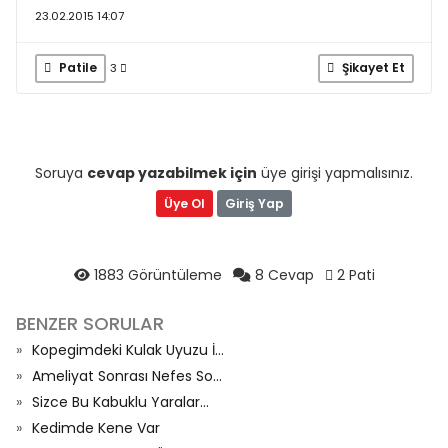
23.02.2015 14:07
Patile
Şikayet Et
3
Soruya
cevap yazabilmek için
üye girişi yapmalısınız.
Üye Ol
Giriş Yap
1883 Görüntüleme
8 Cevap
2 Pati
BENZER SORULAR
Kopegimdeki Kulak Uyuzu İ...
Ameliyat Sonrası Nefes So...
Sizce Bu Kabuklu Yaralar...
Kedimde Kene Var