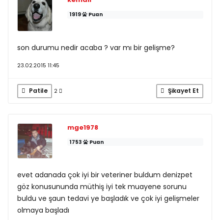
1919
Puan
son durumu nedir acaba ? var mı bir gelişme?
23.02.2015 11:45
Patile
Şikayet Et
2
mge1978
1753
Puan
evet adanada çok iyi bir veteriner buldum denizpet
göz konusununda müthiş iyi tek muayene sorunu
buldu ve şaun tedavi ye başladık ve çok iyi gelişmeler
olmaya başladı