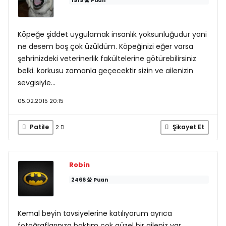
1919
Puan
Köpeğe şiddet uygulamak insanlık yoksunluğudur yani
ne desem boş çok üzüldüm. Köpeğinizi eğer varsa
şehrinizdeki veterinerlik fakültelerine götürebilirsiniz
belki. korkusu zamanla geçecektir sizin ve ailenizin
sevgisiyle...
05.02.2015 20:15
Patile
Şikayet Et
2
Robin
2466
Puan
Kemal beyin tavsiyelerine katılıyorum ayrıca
fotoğraflarınıza baktım çok güzel bir aileniz var