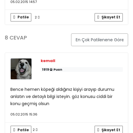
05.02.2015 14:57
Patile
Şikayet Et
2
8 CEVAP
kemall
1919
Puan
Bence hemen köpeği aldığınız kişiyi arayıp durumu
anlatın ve detaylı bilgi isteyin. göz konusu ciddi bir
konu geçmiş olsun
05.02.2015 15:36
Patile
Şikayet Et
2