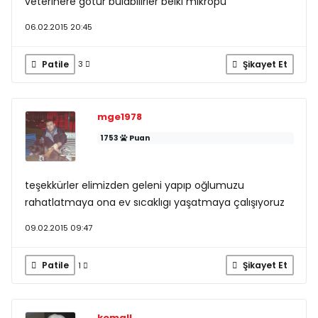
veterinere götür bulabilirler belki mikropu
06.02.2015 20:45
Patile
Şikayet Et
3
mge1978
1753
Puan
teşekkürler elimizden geleni yapıp oğlumuzu
rahatlatmaya ona ev sıcaklıgı yaşatmaya çalışıyoruz
09.02.2015 09:47
Patile
Şikayet Et
1
kemall