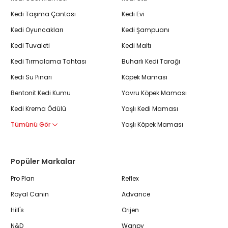
Kedi Taşıma Çantası
Kedi Evi
Kedi Oyuncakları
Kedi Şampuanı
Kedi Tuvaleti
Kedi Maltı
Kedi Tırmalama Tahtası
Buharlı Kedi Tarağı
Kedi Su Pınarı
Köpek Maması
Bentonit Kedi Kumu
Yavru Köpek Maması
Kedi Krema Ödülü
Yaşlı Kedi Maması
Tümünü Gör
Yaşlı Köpek Maması
Popüler Markalar
Pro Plan
Reflex
Royal Canin
Advance
Hill's
Orijen
N&D
Wanpy