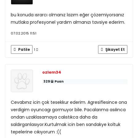
bu konuda ısrarcı olmanız lazım eğer çözemiyorsanız
mutlaka profesyonel yardım almanızı tavsiye ederim.
07.02.2015 11:51
Patile
Şikayet Et
1
ozlem34
329
Puan
Cevabınız icin çok tesekkur ederim. Agresiflesince ona
verdigim oyuncagı gormuyor bile. Pacalarıma asılınca
ondan uzaklasamaya calıstıkca daha da
saldırganlasıyor.Kurtulmak icin ben sandakye koltuk
tepelerine cıkıyorum :((