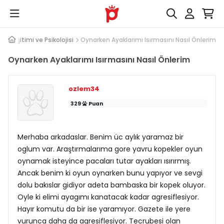
pek Eğitimi ve Psikolojisi
Oynarken Ayaklarımı Isırmasını Nasıl Önlerim
Oynarken Ayaklarımı Isırmasını Nasıl Önlerim
ozlem34
329
Puan
Merhaba arkadaslar. Benim üc aylık yaramaz bir
oglum var. Araştırmalarıma gore yavru kopekler oyun
oynamak isteyince pacaları tutar ayakları ısırırmış.
Ancak benim ki oyun oynarken bunu yapıyor ve sevgi
dolu bakıslar gidiyor adeta bambaska bir kopek oluyor.
Oyle ki elimi ayagımı kanatacak kadar agresiflesiyor.
Hayır komutu da bir ise yaramıyor. Gazete ile yere
vurunca daha da agresiflesiyor. Tecrubesi olan