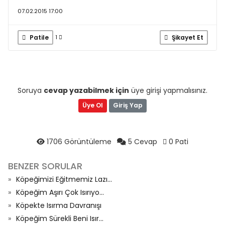
07.02.2015 17:00
Patile
Şikayet Et
1
Soruya
cevap yazabilmek için
üye girişi yapmalısınız.
Üye Ol
Giriş Yap
1706 Görüntüleme
5 Cevap
0 Pati
BENZER SORULAR
Köpeğimizi Eğitmemiz Lazı...
Köpeğim Aşırı Çok Isırıyo...
Köpekte Isırma Davranışı
Köpeğim Sürekli Beni Isır...