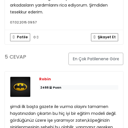
arkadasların yardımlarını rica ediyorum. Şimdiden
tesekkur ederim.
07.02.2015 09:57
Patile
Şikayet Et
0
5 CEVAP
Robin
2466
Puan
şimdi ilk başta gazete ile vurma olayını tamamen
hayatınızdan çıkartın bu hiç iyi bir eğitim modeli değil.
gördüğünüz üzere işe yaramıyor zaten,köpeğinizin
sinirlenmesinin sebebi bu olabilir. yapmanız gereken