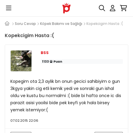
Soru Cevap
Köpek Bakımı ve Sağlığı
Kopekcigim Hasta :(
Kopekcigim Hasta :(
BSS
1133
Puan
Kopegim ota 2,3 aylik bn onun gecici sahibiyim o gun
3kgya yakin cig etli kemik yedi ve sonraki gun ishal
oldu ve kustu bu normalmi :( bide bi hafta once ic dis
parazit asisi yaoilsi bide pek keyfi yok hala birsey
yemek istemiyor:(
07.02.2015 22:06