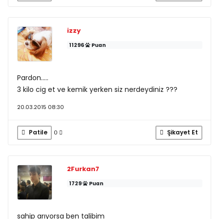
izzy
11296
Puan
Pardon.....
3 kilo cig et ve kemik yerken siz nerdeydiniz ???
20.03.2015 08:30
Patile
Şikayet Et
0
2Furkan7
1729
Puan
sahip arıyorsa ben talibim