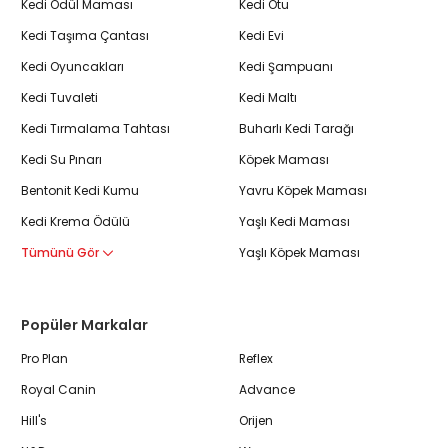
Kedi Ödül Maması
Kedi Otu
Kedi Taşıma Çantası
Kedi Evi
Kedi Oyuncakları
Kedi Şampuanı
Kedi Tuvaleti
Kedi Maltı
Kedi Tırmalama Tahtası
Buharlı Kedi Tarağı
Kedi Su Pınarı
Köpek Maması
Bentonit Kedi Kumu
Yavru Köpek Maması
Kedi Krema Ödülü
Yaşlı Kedi Maması
Tümünü Gör
Yaşlı Köpek Maması
Popüler Markalar
Pro Plan
Reflex
Royal Canin
Advance
Hill's
Orijen