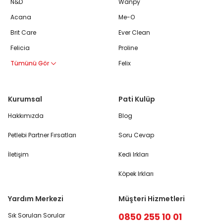
N&D
Wanpy
Acana
Me-O
Brit Care
Ever Clean
Felicia
Proline
Tümünü Gör
Felix
Kurumsal
Pati Kulüp
Hakkımızda
Blog
Petlebi Partner Fırsatları
Soru Cevap
İletişim
Kedi Irkları
Köpek Irkları
Yardım Merkezi
Müşteri Hizmetleri
0850 255 10 01
Sık Sorulan Sorular