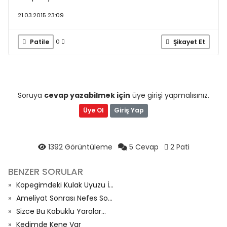
21.03.2015 23:09
Patile
Şikayet Et
0
Soruya
cevap yazabilmek için
üye girişi yapmalısınız.
Üye Ol
Giriş Yap
1392 Görüntüleme
5 Cevap
2 Pati
BENZER SORULAR
Kopegimdeki Kulak Uyuzu İ...
Ameliyat Sonrası Nefes So...
Sizce Bu Kabuklu Yaralar...
Kedimde Kene Var