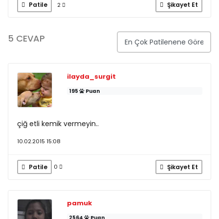
Patile
Şikayet Et
2
5 CEVAP
ilayda_surgit
195
Puan
çiğ etli kemik vermeyin..
10.02.2015 15:08
Patile
Şikayet Et
0
pamuk
2564
Puan