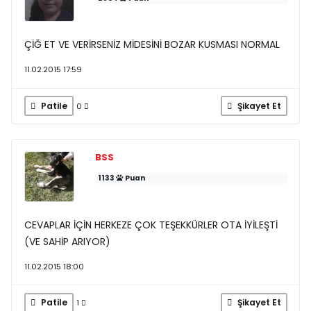
ÇİĞ ET VE VERİRSENİZ MİDESİNİ BOZAR KUSMASI NORMAL
11.02.2015 17:59
Patile
Şikayet Et
0
BSS
1133
Puan
CEVAPLAR İÇİN HERKEZE ÇOK TEŞEKKÜRLER OTA İYİLEŞTİ
(VE SAHİP ARIYOR)
11.02.2015 18:00
Patile
Şikayet Et
1