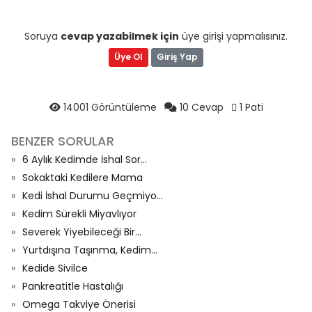
Soruya
cevap yazabilmek için
üye girişi yapmalısınız.
Üye Ol
Giriş Yap
14001 Görüntüleme
10 Cevap
1 Pati
BENZER SORULAR
6 Aylık Kedimde İshal Sor...
Sokaktaki Kedilere Mama
Kedi İshal Durumu Geçmiyo...
Kedim Sürekli Miyavlıyor
Severek Yiyebileceği Bir...
Yurtdışına Taşınma, Kedim...
Kedide Sivilce
Pankreatitle Hastalığı
Omega Takviye Önerisi