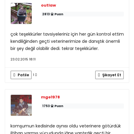
outlaw
2813
Puan
çok teşekkürler tavsiyeleriniz için her gün kontrol ettim
kendiliğinden geçti veterinerimize de danıştık önemli
bir şey değil olabilir dedi. tekrar teşekkürler.
23.02.2015 18:11
Patile
Şikayet Et
1
mge1978
1753
Puan
komşumun kedisinde aynısı oldu veterinere götürdük
iltihap varmış vücudunda iğne yaptırdık geçti bir