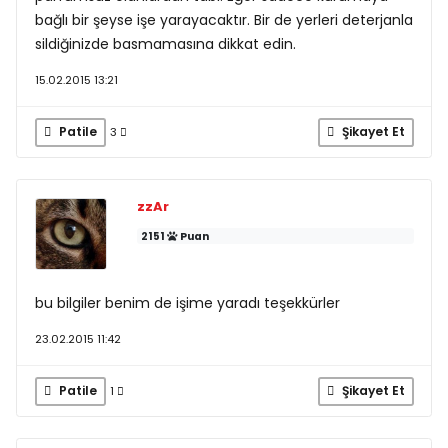
bağlı bir şeyse işe yarayacaktır. Bir de yerleri deterjanla
sildiğinizde basmamasına dikkat edin.
15.02.2015 13:21
Patile
Şikayet Et
3
zzAr
2151
Puan
bu bilgiler benim de işime yaradı teşekkürler
23.02.2015 11:42
Patile
Şikayet Et
1