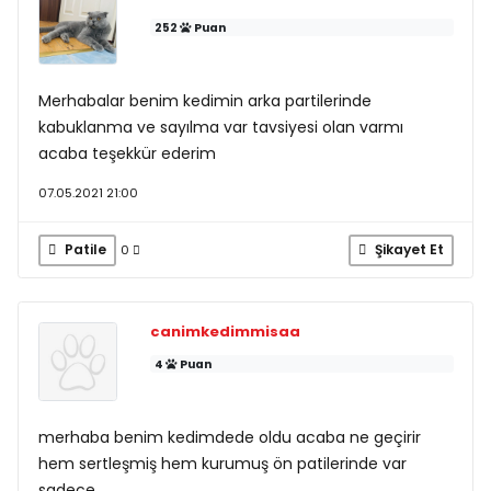
252
Puan
Merhabalar benim kedimin arka partilerinde
kabuklanma ve sayılma var tavsiyesi olan varmı
acaba teşekkür ederim
07.05.2021 21:00
Patile
Şikayet Et
0
canimkedimmisaa
4
Puan
merhaba benim kedimdede oldu acaba ne geçirir
hem sertleşmiş hem kurumuş ön patilerinde var
sadece