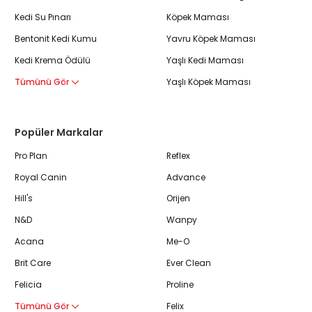
Kedi Su Pınarı
Köpek Maması
Bentonit Kedi Kumu
Yavru Köpek Maması
Kedi Krema Ödülü
Yaşlı Kedi Maması
Tümünü Gör
Yaşlı Köpek Maması
Popüler Markalar
Pro Plan
Reflex
Royal Canin
Advance
Hill's
Orijen
N&D
Wanpy
Acana
Me-O
Brit Care
Ever Clean
Felicia
Proline
Tümünü Gör
Felix