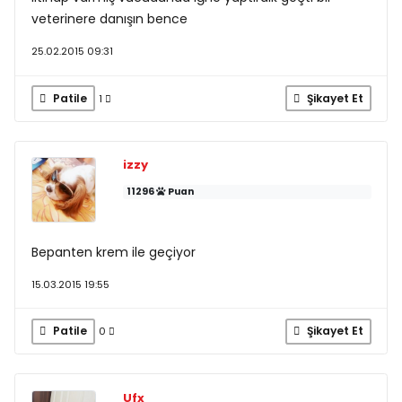
veterinere danışın bence
25.02.2015 09:31
Patile
Şikayet Et
1
izzy
11296
Puan
Bepanten krem ile geçiyor
15.03.2015 19:55
Patile
Şikayet Et
0
Ufx