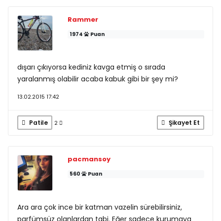
Rammer
1974
Puan
dışarı çıkıyorsa kediniz kavga etmiş o sırada
yaralanmış olabilir acaba kabuk gibi bir şey mi?
13.02.2015 17:42
Patile
Şikayet Et
2
pacmansoy
560
Puan
Ara ara çok ince bir katman vazelin sürebilirsiniz,
parfümsüz olanlardan tabi. Eğer sadece kurumaya