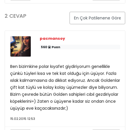
2 CEVAP
pacmansoy
560
Puan
Ben bizimkine polar kıyafet giydiriyorum genellikle
çünkü tüyleri kısa ve tek kat olduğu için üşüyor. Fazla
ıslak kalmamasına da dikkat ediyoruz. Ancak Goldenlar
çift kat tüylü ve kolay kolay üşümezler diye biliyorum.
Bizim çevrede bütün Golden sahipleri cıbıl gezdiriyolar
köpeklerini=) Zaten o üşüyene kadar siz ondan önce
üşüyüp eve kaçacaksınızdır;)
15.02.2015 12:53