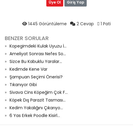
Üye Ol
Giriş Yap
1445 Görüntüleme
2 Cevap
1 Pati
BENZER SORULAR
Kopegimdeki Kulak Uyuzu İ...
Ameliyat Sonrası Nefes So...
Sizce Bu Kabuklu Yaralar...
Kedimde Kene Var
Şampuan Seçimi Önerisi?
Tıkanıyor Gibi
Sivava Cins Köpeğim Çok F...
Köpek Dış Parazit Tasması...
Kedim Yakalığını Çıkarıyo...
6 Yas Erkek Poodle Kisirl...