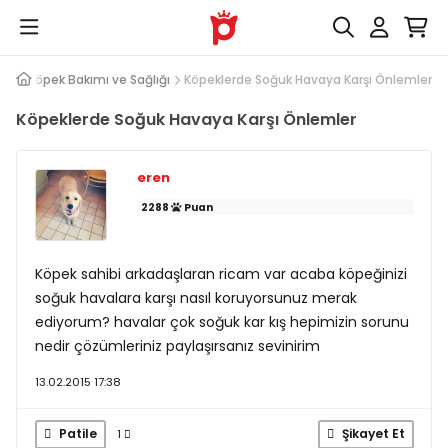
ap
Köpek Bakımı ve Sağlığı
Köpeklerde Soğuk Havaya Karşı Önlemler
Köpeklerde Soğuk Havaya Karşı Önlemler
eren
2288
Puan
Köpek sahibi arkadaşlaran ricam var acaba köpeğinizi
soğuk havalara karşı nasıl koruyorsunuz merak
ediyorum? havalar çok soğuk kar kış hepimizin sorunu
nedir çözümleriniz paylaşırsanız sevinirim
13.02.2015 17:38
Patile
Şikayet Et
1