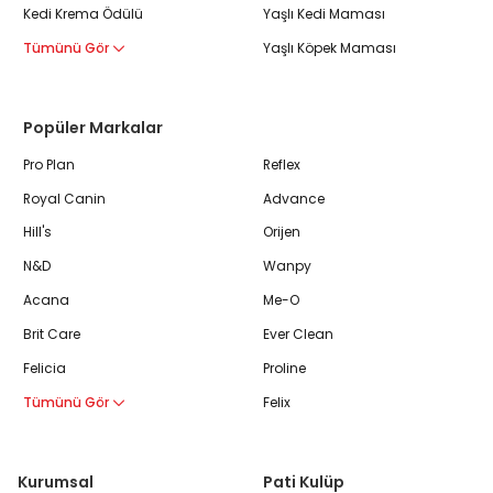
Kedi Krema Ödülü
Yaşlı Kedi Maması
Tümünü Gör
Yaşlı Köpek Maması
Popüler Markalar
Pro Plan
Reflex
Royal Canin
Advance
Hill's
Orijen
N&D
Wanpy
Acana
Me-O
Brit Care
Ever Clean
Felicia
Proline
Tümünü Gör
Felix
Kurumsal
Pati Kulüp