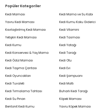
Popüler Kategoriler
Kedi Maması
Kedi Mama ve Su Kabı
Yavru Kedi Maması
Kedi Kumu Koku Giderici
Kısırlaştırılmış Kedi Maması
Kedi Vitamini
Yetişkin Kedi Maması
Kedi Tasması
Kedi Kumu
Kedi Yatağı
Kedi Konservesi & Yaş Mama
Kedi Tarağı
Kedi Ödül Maması
Kedi Otu
Kedi Taşıma Çantası
Kedi Evi
Kedi Oyuncakları
Kedi Şampuanı
Kedi Tuvaleti
Kedi Maltı
Kedi Tırmalama Tahtası
Buharlı Kedi Tarağı
Kedi Su Pınarı
Köpek Maması
Bentonit Kedi Kumu
Yavru Köpek Maması