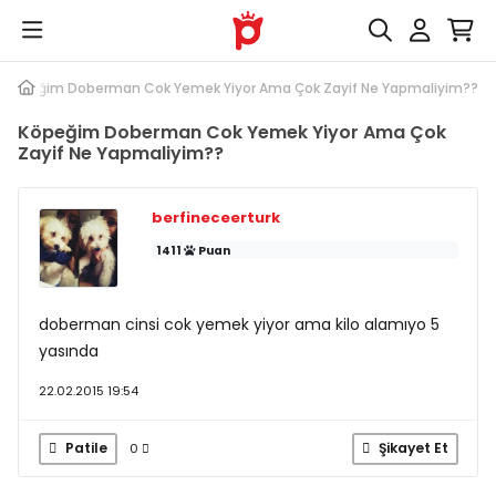
Köpeğim Doberman Cok Yemek Yiyor Ama Çok Zayif Ne Yapmaliyim??
Köpeğim Doberman Cok Yemek Yiyor Ama Çok
Zayif Ne Yapmaliyim??
berfineceerturk
1411
Puan
doberman cinsi cok yemek yiyor ama kilo alamıyo 5
yasında
22.02.2015 19:54
Patile
Şikayet Et
0