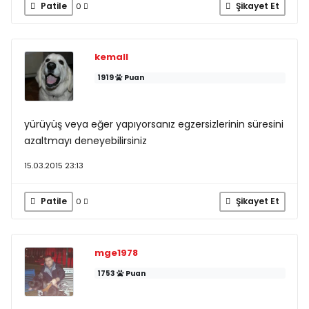
Patile
Şikayet Et
0
kemall
1919
Puan
yürüyüş veya eğer yapıyorsanız egzersizlerinin süresini
azaltmayı deneyebilirsiniz
15.03.2015 23:13
Patile
Şikayet Et
0
mge1978
1753
Puan