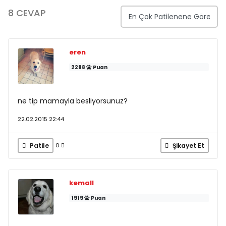
8 CEVAP
eren
2288
Puan
ne tip mamayla besliyorsunuz?
22.02.2015 22:44
Patile
Şikayet Et
0
kemall
1919
Puan