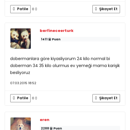
Patile
Şikayet Et
0
berfineceerturk
1411
Puan
dobermanlara göre kiyasliyorum 24 kilo normal bi
doberman 34 35 kilo olurmus ev yemeği mama karişik
besliyoruz
07.03.2015 18:52
Patile
Şikayet Et
0
eren
2288
Puan