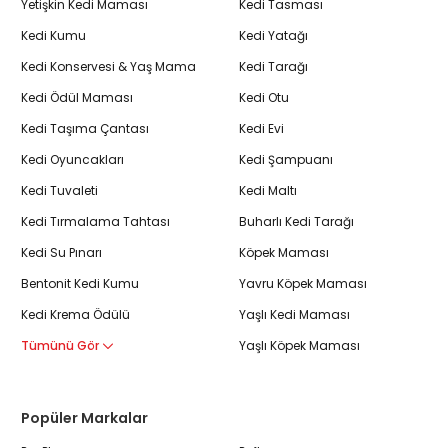
Yetişkin Kedi Maması
Kedi Tasması
Kedi Kumu
Kedi Yatağı
Kedi Konservesi & Yaş Mama
Kedi Tarağı
Kedi Ödül Maması
Kedi Otu
Kedi Taşıma Çantası
Kedi Evi
Kedi Oyuncakları
Kedi Şampuanı
Kedi Tuvaleti
Kedi Maltı
Kedi Tırmalama Tahtası
Buharlı Kedi Tarağı
Kedi Su Pınarı
Köpek Maması
Bentonit Kedi Kumu
Yavru Köpek Maması
Kedi Krema Ödülü
Yaşlı Kedi Maması
Tümünü Gör
Yaşlı Köpek Maması
Popüler Markalar