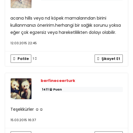
acana hills veya nd köpek mamalarından birini
kullanmanızı öneririm.herhangi bir sağlık sorunu yoksa
eğer çok egzersiz veya hareketlilikten dolayı olabilir.
12.03.2015 22:45
Patile
Şikayet Et
1
berfineceerturk
1411
Puan
Teşekkürler ☺☺
15.03.2015 16:37