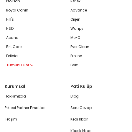
Pro Plan
Reflex
Royal Canin
Advance
Hill's
Orijen
N&D
Wanpy
Acana
Me-O
Brit Care
Ever Clean
Felicia
Proline
Tümünü Gör
Felix
Kurumsal
Pati Kulüp
Hakkımızda
Blog
Petlebi Partner Fırsatları
Soru Cevap
İletişim
Kedi Irkları
Köpek Irkları