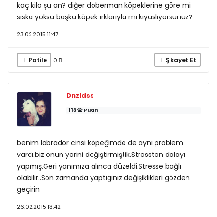
kaç kilo şu an? diğer doberman köpeklerine göre mi
sıska yoksa başka köpek ırklarıyla mı kıyaslıyorsunuz?
23.02.2015 11:47
Patile
Şikayet Et
0
Dnzldss
113
Puan
benim labrador cinsi köpeğimde de aynı problem
vardı.biz onun yerini değiştirmiştik.Stressten dolayı
yapmış.Geri yanımıza alınca düzeldi.Stresse bağlı
olabilir..Son zamanda yaptıgınız değişiklikleri gözden
geçirin
26.02.2015 13:42