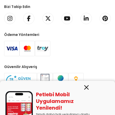
Bizi Takip Edin
Ödeme Yöntemleri
Güvenilir Alışveriş
Petlebi Mobil
Uygulamamız
Yenilendi!
PETLEBİ EVCİL HAYVAN ÜRÜNLERİ PAZ. SAN. TİC. LTD. ŞTİ. Alaşarköy
Mah. 1. Alaşar Cad. No: 9 Osmangazi/Bursa
Şimdi daha hızlı ve kullanıcı dostu