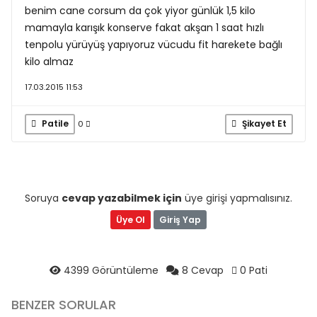
benim cane corsum da çok yiyor günlük 1,5 kilo
mamayla karışık konserve fakat akşan 1 saat hızlı
tenpolu yürüyüş yapıyoruz vücudu fit harekete bağlı
kilo almaz
17.03.2015 11:53
Patile
Şikayet Et
0
Soruya
cevap yazabilmek için
üye girişi yapmalısınız.
Üye Ol
Giriş Yap
4399 Görüntüleme
8 Cevap
0 Pati
BENZER SORULAR