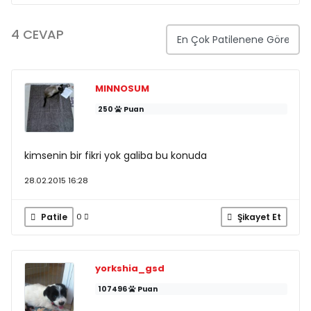
4 CEVAP
MINNOSUM
250
Puan
kimsenin bir fikri yok galiba bu konuda
28.02.2015 16:28
Patile
Şikayet Et
0
yorkshia_gsd
107496
Puan