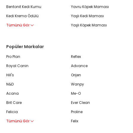
Bentonit Kedi Kumu
Yavru Köpek Maması
Kedi Krema Ödülü
Yaşlı Kedi Maması
Tümünü Gör
Yaşlı Köpek Maması
Popüler Markalar
Pro Plan
Reflex
Royal Canin
Advance
Hill's
Orijen
N&D
Wanpy
Acana
Me-O
Brit Care
Ever Clean
Felicia
Proline
Tümünü Gör
Felix