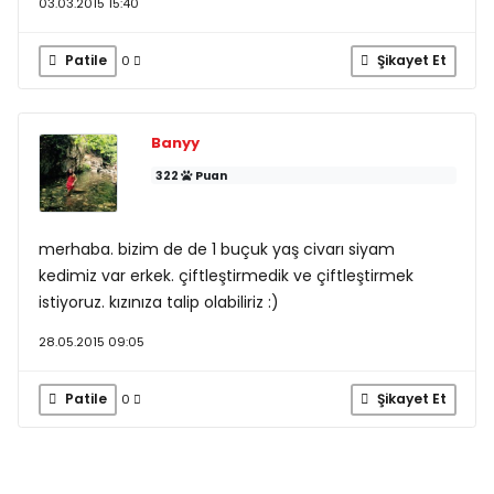
03.03.2015 15:40
Patile
Şikayet Et
0
Banyy
322
Puan
merhaba. bizim de de 1 buçuk yaş civarı siyam
kedimiz var erkek. çiftleştirmedik ve çiftleştirmek
istiyoruz. kızınıza talip olabiliriz :)
28.05.2015 09:05
Patile
Şikayet Et
0