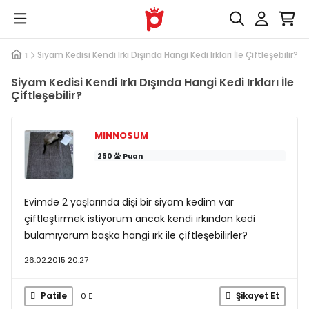
 Irkları
Siyam Kedisi Kendi Irkı Dışında Hangi Kedi Irkları İle Çiftleşebilir?
Siyam Kedisi Kendi Irkı Dışında Hangi Kedi Irkları İle
Çiftleşebilir?
MINNOSUM
250
Puan
Evimde 2 yaşlarında dişi bir siyam kedim var
çiftleştirmek istiyorum ancak kendi ırkından kedi
bulamıyorum başka hangi ırk ile çiftleşebilirler?
26.02.2015 20:27
Patile
Şikayet Et
0