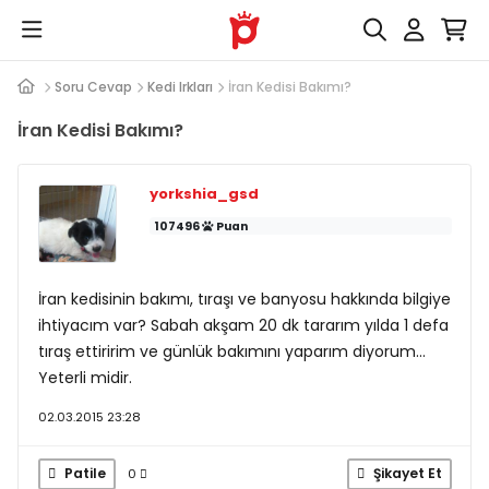
Soru Cevap
Kedi Irkları
İran Kedisi Bakımı?
İran Kedisi Bakımı?
yorkshia_gsd
107496
Puan
İran kedisinin bakımı, tıraşı ve banyosu hakkında bilgiye
ihtiyacım var? Sabah akşam 20 dk tararım yılda 1 defa
tıraş ettiririm ve günlük bakımını yaparım diyorum...
Yeterli midir.
02.03.2015 23:28
Patile
Şikayet Et
0