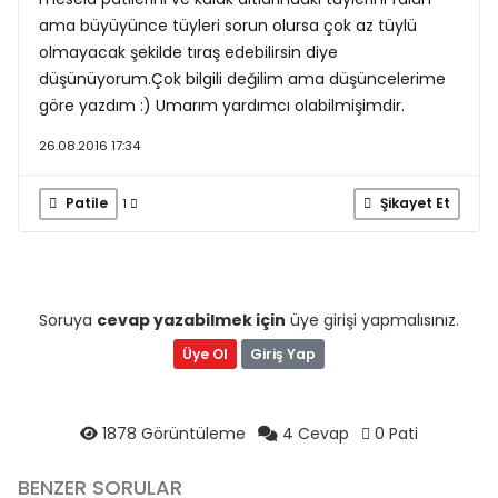
ama büyüyünce tüyleri sorun olursa çok az tüylü
olmayacak şekilde tıraş edebilirsin diye
düşünüyorum.Çok bilgili değilim ama düşüncelerime
göre yazdım :) Umarım yardımcı olabilmişimdir.
26.08.2016 17:34
Patile
Şikayet Et
1
Soruya
cevap yazabilmek için
üye girişi yapmalısınız.
Üye Ol
Giriş Yap
1878 Görüntüleme
4 Cevap
0 Pati
BENZER SORULAR