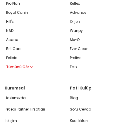
Pro Plan
Reflex
Royal Canin
Advance
Hill's
Orijen
N&D
Wanpy
Acana
Me-O
Brit Care
Ever Clean
Felicia
Proline
Tümünü Gör
Felix
Kurumsal
Pati Kulüp
Hakkımızda
Blog
Petlebi Partner Fırsatları
Soru Cevap
İletişim
Kedi Irkları