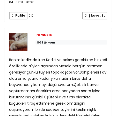
04.03.2015 20:02
Patile
Şikayet Et
0
Pamuk18
1038
Puan
Benim kedimde İran Kedisi ve bakım gerektiren bir kedi
özelliklede tüyleri açısından.Mesela hergün taraman
gerekiyor çünkü tüyleri topaklaşabiliyor.Sahipleneli 1 ay
oldu ama şuana kadar yıkamadım biraz daha
büyüyünce yıkamayı düşünüyorum.Çok sık banyo
yaptırmamanı öneririm ama banyodan sonra iyice
kurutmalısın çünkü üşütebilir ve tıraş olarakta
küçükken tıraş ettirmene gerek olmadığını
düşünüyorum bizde sadece tüylerini kestirmiştik
mesela patilerini ve kulak altlarındaki tüylerini falan