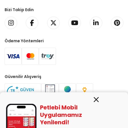
Bizi Takip Edin
Ödeme Yöntemleri
Güvenilir Alışveriş
Petlebi Mobil
Uygulamamız
Yenilendi!
PETLEBİ EVCİL HAYVAN ÜRÜNLERİ PAZ. SAN. TİC. LTD. ŞTİ. Alaşarköy