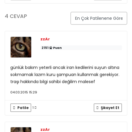
4 CEVAP
zzAr
2151
Puan
günlük bakım yeterli ancak iran kedilerini suyun altına
sokmamak lazım kuru şampuan kullanmak gerekiyor.
traşı hakkında bilgi sahibi değilim malesef
04.03.2015 15:29
Patile
Şikayet Et
1
zzAr