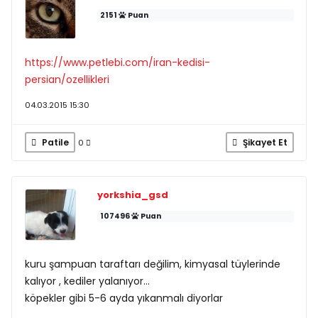
2151
Puan
https://www.petlebi.com/iran-kedisi-
persian/ozellikleri
04.03.2015 15:30
Patile
Şikayet Et
0
yorkshia_gsd
107496
Puan
kuru şampuan taraftarı değilim, kimyasal tüylerinde
kalıyor , kediler yalanıyor...
köpekler gibi 5-6 ayda yıkanmalı diyorlar