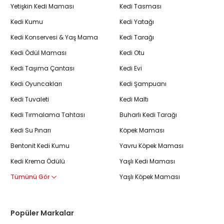
Yetişkin Kedi Maması
Kedi Tasması
Kedi Kumu
Kedi Yatağı
Kedi Konservesi & Yaş Mama
Kedi Tarağı
Kedi Ödül Maması
Kedi Otu
Kedi Taşıma Çantası
Kedi Evi
Kedi Oyuncakları
Kedi Şampuanı
Kedi Tuvaleti
Kedi Maltı
Kedi Tırmalama Tahtası
Buharlı Kedi Tarağı
Kedi Su Pınarı
Köpek Maması
Bentonit Kedi Kumu
Yavru Köpek Maması
Kedi Krema Ödülü
Yaşlı Kedi Maması
Tümünü Gör
Yaşlı Köpek Maması
Popüler Markalar