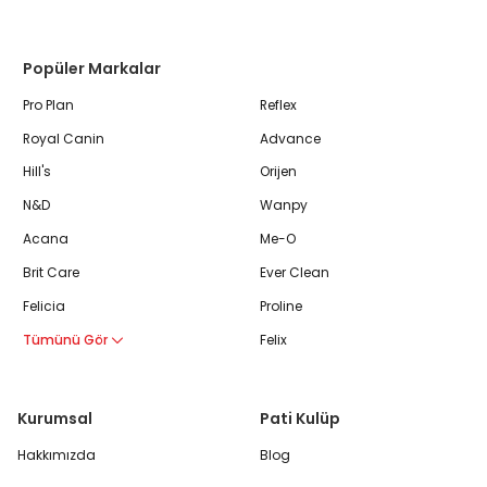
Popüler Markalar
Pro Plan
Reflex
Royal Canin
Advance
Hill's
Orijen
N&D
Wanpy
Acana
Me-O
Brit Care
Ever Clean
Felicia
Proline
Tümünü Gör
Felix
Kurumsal
Pati Kulüp
Hakkımızda
Blog