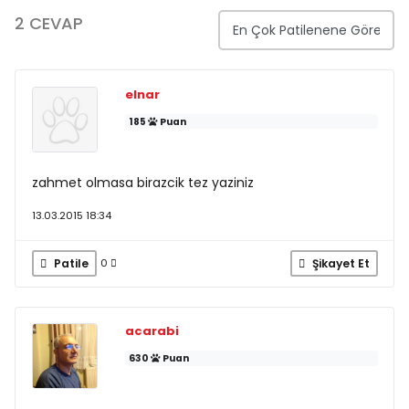
2 CEVAP
elnar
185
Puan
zahmet olmasa birazcik tez yaziniz
13.03.2015 18:34
Patile
Şikayet Et
0
acarabi
630
Puan