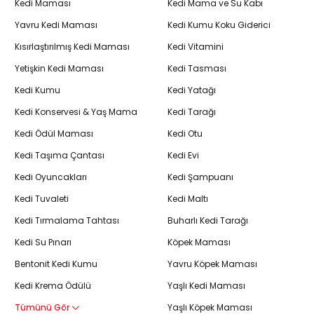
Kedi Maması
Kedi Mama ve Su Kabı
Yavru Kedi Maması
Kedi Kumu Koku Giderici
Kısırlaştırılmış Kedi Maması
Kedi Vitamini
Yetişkin Kedi Maması
Kedi Tasması
Kedi Kumu
Kedi Yatağı
Kedi Konservesi & Yaş Mama
Kedi Tarağı
Kedi Ödül Maması
Kedi Otu
Kedi Taşıma Çantası
Kedi Evi
Kedi Oyuncakları
Kedi Şampuanı
Kedi Tuvaleti
Kedi Maltı
Kedi Tırmalama Tahtası
Buharlı Kedi Tarağı
Kedi Su Pınarı
Köpek Maması
Bentonit Kedi Kumu
Yavru Köpek Maması
Kedi Krema Ödülü
Yaşlı Kedi Maması
Tümünü Gör
Yaşlı Köpek Maması