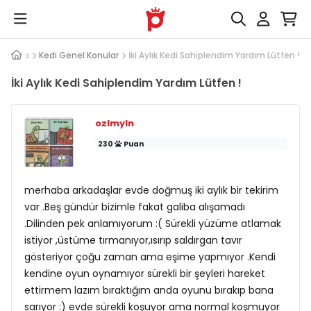
 Cevap
Kedi Genel Konular
İki Aylık Kedi Sahiplendim Yardım Lütfen !
İki Aylık Kedi Sahiplendim Yardım Lütfen !
ozlmyln
230
Puan
merhaba arkadaşlar evde doğmuş iki aylık bir tekirim
var .Beş gündür bizimle fakat galiba alışamadı
.Dilinden pek anlamıyorum :( Sürekli yüzüme atlamak
istiyor ,üstüme tırmanıyor,ısırıp saldırgan tavır
gösteriyor çoğu zaman ama eşime yapmıyor .Kendi
kendine oyun oynamıyor sürekli bir şeyleri hareket
ettirmem lazım bıraktığım anda oyunu bırakıp bana
sarıyor :) evde sürekli koşuyor ama normal koşmuyor