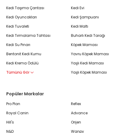
Kedi Taşıma Çantası
Kedi Evi
Kedi Oyuncakları
Kedi Şampuanı
Kedi Tuvaleti
Kedi Maltı
Kedi Tırmalama Tahtası
Buharlı Kedi Tarağı
Kedi Su Pınarı
Köpek Maması
Bentonit Kedi Kumu
Yavru Köpek Maması
Kedi Krema Ödülü
Yaşlı Kedi Maması
Tümünü Gör
Yaşlı Köpek Maması
Popüler Markalar
Pro Plan
Reflex
Royal Canin
Advance
Hill's
Orijen
N&D
Wanpy