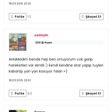
18.03.2015 20:10
Patile
Şikayet Et
1
ozlmyln
230
Puan
AnlaMadim bende hep ben ortuyorum cok garip
hareketleri var skntili :) kendi kendine atar yapip tuyleri
kabartip yan yan kosuyor falan =)
18.03.2015 23:01
Patile
Şikayet Et
0
Banyy