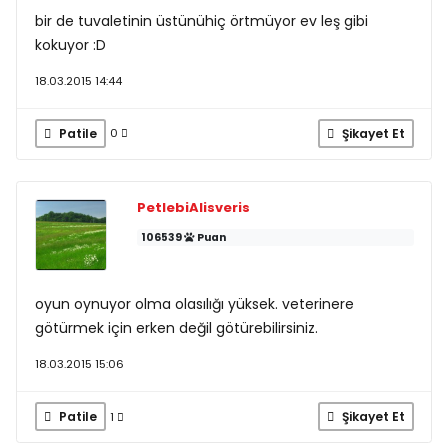
bir de tuvaletinin üstünühiç örtmüyor ev leş gibi
kokuyor :D
18.03.2015 14:44
Patile
Şikayet Et
0
PetlebiAlisveris
106539
Puan
oyun oynuyor olma olasılığı yüksek. veterinere
götürmek için erken değil götürebilirsiniz.
18.03.2015 15:06
Patile
Şikayet Et
1