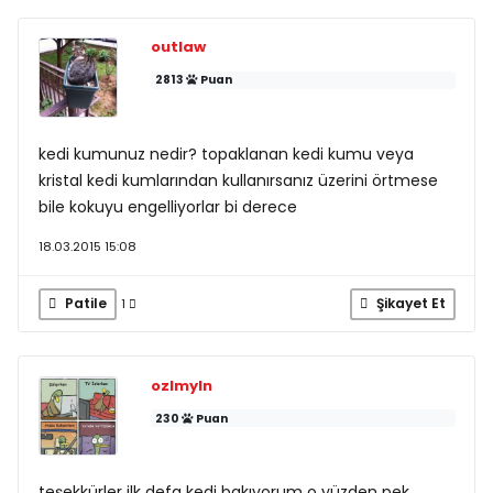
outlaw
2813
Puan
kedi kumunuz nedir? topaklanan kedi kumu veya
kristal kedi kumlarından kullanırsanız üzerini örtmese
bile kokuyu engelliyorlar bi derece
18.03.2015 15:08
Patile
Şikayet Et
1
ozlmyln
230
Puan
teşekkürler ilk defa kedi bakıyorum o yüzden pek