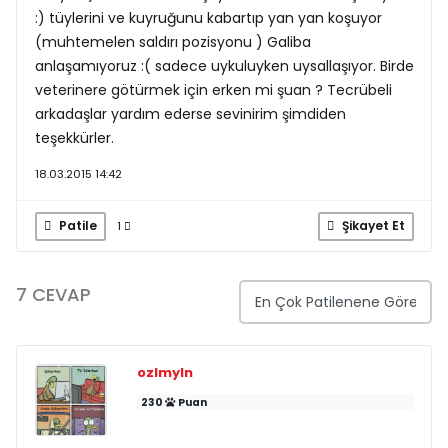
:) tüylerini ve kuyruğunu kabartıp yan yan koşuyor
(muhtemelen saldırı pozisyonu ) Galiba
anlaşamıyoruz :( sadece uykuluyken uysallaşıyor. Birde
veterinere götürmek için erken mi şuan ? Tecrübeli
arkadaşlar yardım ederse sevinirim şimdiden
teşekkürler.
18.03.2015 14:42
Patile
Şikayet Et
1
7 CEVAP
ozlmyln
230
Puan