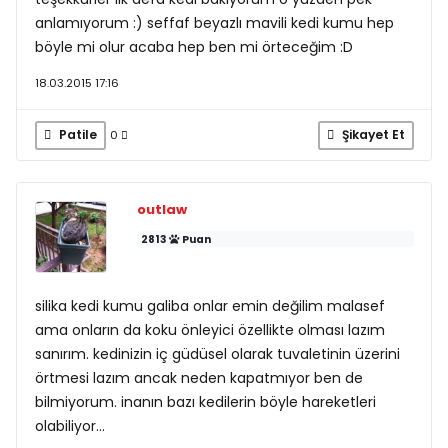
anlamıyorum :) seffaf beyazlı mavili kedi kumu hep
böyle mi olur acaba hep ben mi örteceğim :D
18.03.2015 17:16
Patile
Şikayet Et
0
outlaw
2813
Puan
silika kedi kumu galiba onlar emin değilim malasef
ama onların da koku önleyici özellikte olması lazım
sanırım. kedinizin iç güdüsel olarak tuvaletinin üzerini
örtmesi lazım ancak neden kapatmıyor ben de
bilmiyorum. inanın bazı kedilerin böyle hareketleri
olabiliyor...