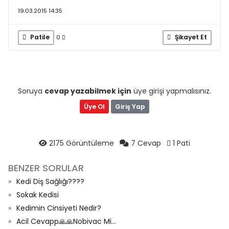
19.03.2015 14:35
Patile
Şikayet Et
0
Soruya
cevap yazabilmek için
üye girişi yapmalısınız.
Üye Ol
Giriş Yap
2175 Görüntüleme
7 Cevap
1 Pati
BENZER SORULAR
Kedi Diş Sağlığı????
Sokak Kedisi
Kedimin Cinsiyeti Nedir?
Acil Cevapp🙏🙏Nobivac Mi...