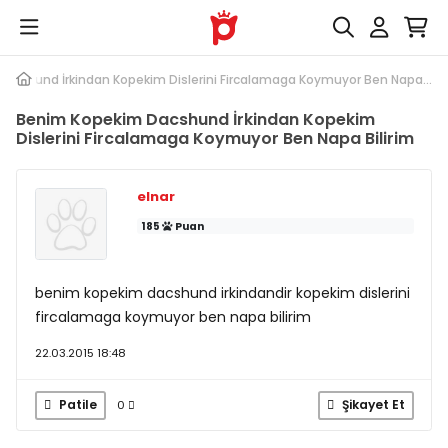
acshund İrkindan Kopekim Dislerini Fircalamaga Koymuyor Ben Napa...
Benim Kopekim Dacshund İrkindan Kopekim
Dislerini Fircalamaga Koymuyor Ben Napa Bilirim
elnar
185
Puan
benim kopekim dacshund irkindandir kopekim dislerini
fircalamaga koymuyor ben napa bilirim
22.03.2015 18:48
Patile
Şikayet Et
0