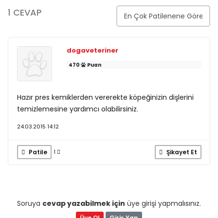
1 CEVAP
dogaveteriner
470
Puan
Hazır pres kemiklerden vererekte köpeğinizin dişlerini
temizlemesine yardımcı olabilirsiniz.
24.03.2015 14:12
Patile
Şikayet Et
1
Soruya
cevap yazabilmek için
üye girişi yapmalısınız.
Üye Ol
Giriş Yap