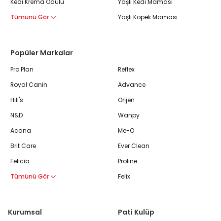
Kedi Krema Ödülü
Yaşlı Kedi Maması
Tümünü Gör
Yaşlı Köpek Maması
Popüler Markalar
Pro Plan
Reflex
Royal Canin
Advance
Hill's
Orijen
N&D
Wanpy
Acana
Me-O
Brit Care
Ever Clean
Felicia
Proline
Tümünü Gör
Felix
Kurumsal
Pati Kulüp