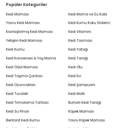
Popüler Kategoriler
Kedi Maması
Kedi Mama ve Su Kabı
Yavru Kedi Maması
Kedi Kumu Koku Giderici
Kısırlaştırılmış Kedi Maması
Kedi Vitamini
Yetişkin Kedi Maması
Kedi Tasması
Kedi Kumu
Kedi Yatağı
Kedi Konservesi & Yaş Mama
Kedi Tarağı
Kedi Ödül Maması
Kedi Otu
Kedi Taşıma Çantası
Kedi Evi
Kedi Oyuncakları
Kedi Şampuanı
Kedi Tuvaleti
Kedi Maltı
Kedi Tırmalama Tahtası
Buharlı Kedi Tarağı
Kedi Su Pınarı
Köpek Maması
Bentonit Kedi Kumu
Yavru Köpek Maması