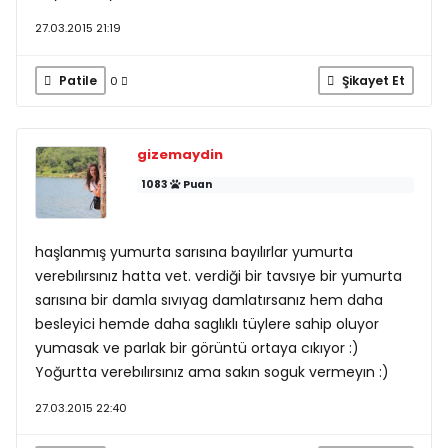
27.03.2015 21:19
Patile
Şikayet Et
0
gizemaydin
1083
Puan
haşlanmış yumurta sarısına bayılırlar yumurta
verebılırsınız hatta vet. verdiği bir tavsıye bir yumurta
sarısına bir damla sıvıyag damlatırsanız hem daha
besleyici hemde daha saglıklı tüylere sahip oluyor
yumasak ve parlak bir görüntü ortaya cıkıyor :)
Yoğurtta verebılırsınız ama sakın soguk vermeyın :)
27.03.2015 22:40