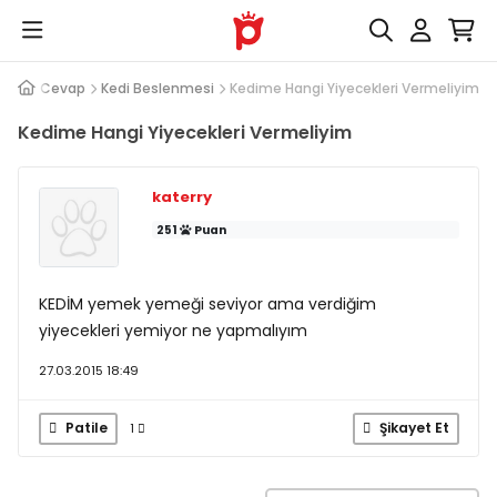
Soru Cevap
Kedi Beslenmesi
Kedime Hangi Yiyecekleri Vermeliyim
Kedime Hangi Yiyecekleri Vermeliyim
katerry
251
Puan
KEDİM yemek yemeği seviyor ama verdiğim
yiyecekleri yemiyor ne yapmalıyım
27.03.2015 18:49
Patile
Şikayet Et
1