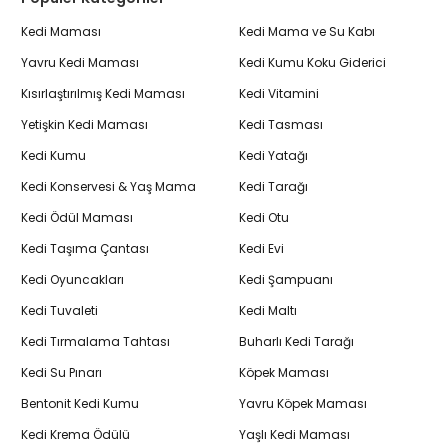
Kedi Maması
Kedi Mama ve Su Kabı
Yavru Kedi Maması
Kedi Kumu Koku Giderici
Kısırlaştırılmış Kedi Maması
Kedi Vitamini
Yetişkin Kedi Maması
Kedi Tasması
Kedi Kumu
Kedi Yatağı
Kedi Konservesi & Yaş Mama
Kedi Tarağı
Kedi Ödül Maması
Kedi Otu
Kedi Taşıma Çantası
Kedi Evi
Kedi Oyuncakları
Kedi Şampuanı
Kedi Tuvaleti
Kedi Maltı
Kedi Tırmalama Tahtası
Buharlı Kedi Tarağı
Kedi Su Pınarı
Köpek Maması
Bentonit Kedi Kumu
Yavru Köpek Maması
Kedi Krema Ödülü
Yaşlı Kedi Maması