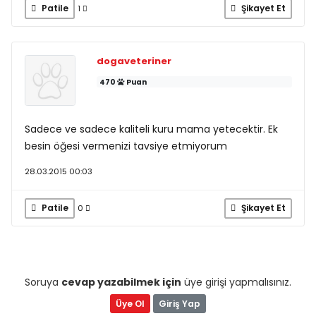
Patile
Şikayet Et
1
dogaveteriner
470
Puan
Sadece ve sadece kaliteli kuru mama yetecektir. Ek
besin öğesi vermenizi tavsiye etmiyorum
28.03.2015 00:03
Patile
Şikayet Et
0
Soruya
cevap yazabilmek için
üye girişi yapmalısınız.
Üye Ol
Giriş Yap