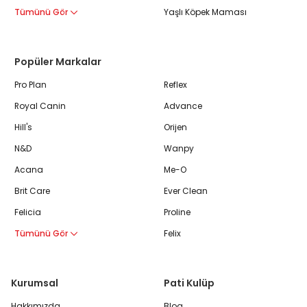
Tümünü Gör
Yaşlı Köpek Maması
Popüler Markalar
Pro Plan
Reflex
Royal Canin
Advance
Hill's
Orijen
N&D
Wanpy
Acana
Me-O
Brit Care
Ever Clean
Felicia
Proline
Tümünü Gör
Felix
Kurumsal
Pati Kulüp
Hakkımızda
Blog