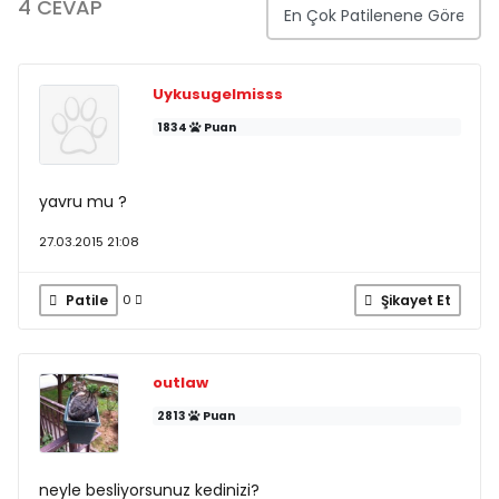
4 CEVAP
Uykusugelmisss
1834
Puan
yavru mu ?
27.03.2015 21:08
Patile
Şikayet Et
0
outlaw
2813
Puan
neyle besliyorsunuz kedinizi?