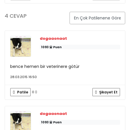
4 CEVAP
dogaaonaat
1093
Puan
bence hemen bir veterinere götür
28.03.2015 16:50
Patile
Şikayet Et
0
dogaaonaat
1093
Puan