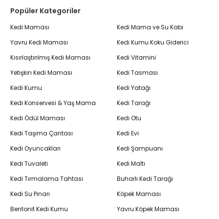
Popüler Kategoriler
Kedi Maması
Kedi Mama ve Su Kabı
Yavru Kedi Maması
Kedi Kumu Koku Giderici
Kısırlaştırılmış Kedi Maması
Kedi Vitamini
Yetişkin Kedi Maması
Kedi Tasması
Kedi Kumu
Kedi Yatağı
Kedi Konservesi & Yaş Mama
Kedi Tarağı
Kedi Ödül Maması
Kedi Otu
Kedi Taşıma Çantası
Kedi Evi
Kedi Oyuncakları
Kedi Şampuanı
Kedi Tuvaleti
Kedi Maltı
Kedi Tırmalama Tahtası
Buharlı Kedi Tarağı
Kedi Su Pınarı
Köpek Maması
Bentonit Kedi Kumu
Yavru Köpek Maması