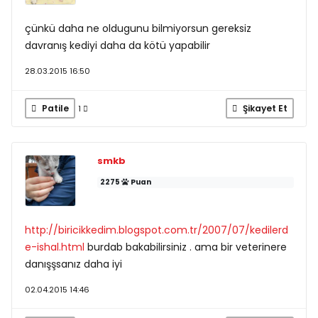
çünkü daha ne oldugunu bilmiyorsun gereksiz
davranış kediyi daha da kötü yapabilir
28.03.2015 16:50
Patile
Şikayet Et
1
smkb
2275
Puan
http://biricikkedim.blogspot.com.tr/2007/07/kedilerd
e-ishal.html
burdab bakabilirsiniz . ama bir veterinere
danışşsanız daha iyi
02.04.2015 14:46