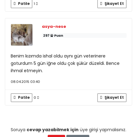
Patile
Şikayet Et
1
asya-nese
297
Puan
Benim kızımda ishal oldu aynı gün veterinere
goturdum 5 gün iğne oldu çok şükür düzeldi. Bence
ihmal etmeyin.
08.04.2015 03:40
Patile
Şikayet Et
0
Soruya
cevap yazabilmek için
üye girişi yapmalısınız.