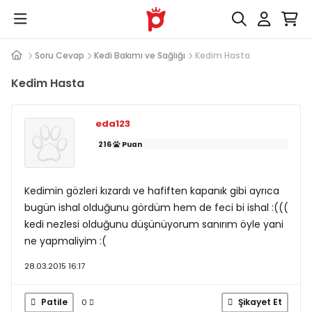
Soru Cevap
Kedi Bakımı ve Sağlığı
Kedim Hasta
Kedim Hasta
eda123
216
Puan
Kedimin gözleri kızardı ve hafiften kapanık gibi ayrıca
bugün ishal olduğunu gördüm hem de feci bi ishal :(((
kedi nezlesi olduğunu düşünüyorum sanırım öyle yani
ne yapmaliyim :(
28.03.2015 16:17
Patile
Şikayet Et
0