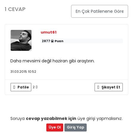
1 CEVAP
umut61
2877
Puan
Daha mevsimi değil haziran gibi araştırın.
31.03.2015 10:52
Patile
Şikayet Et
2
Soruya
cevap yazabilmek için
üye girişi yapmalısınız.
Üye Ol
Giriş Yap