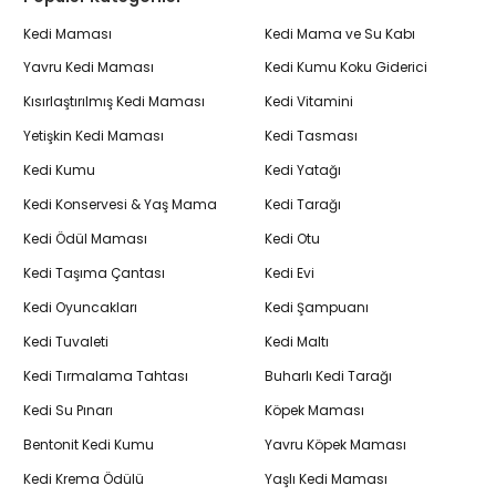
Kedi Maması
Kedi Mama ve Su Kabı
Yavru Kedi Maması
Kedi Kumu Koku Giderici
Kısırlaştırılmış Kedi Maması
Kedi Vitamini
Yetişkin Kedi Maması
Kedi Tasması
Kedi Kumu
Kedi Yatağı
Kedi Konservesi & Yaş Mama
Kedi Tarağı
Kedi Ödül Maması
Kedi Otu
Kedi Taşıma Çantası
Kedi Evi
Kedi Oyuncakları
Kedi Şampuanı
Kedi Tuvaleti
Kedi Maltı
Kedi Tırmalama Tahtası
Buharlı Kedi Tarağı
Kedi Su Pınarı
Köpek Maması
Bentonit Kedi Kumu
Yavru Köpek Maması
Kedi Krema Ödülü
Yaşlı Kedi Maması