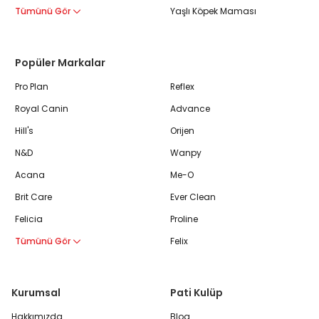
Tümünü Gör
Yaşlı Köpek Maması
Popüler Markalar
Pro Plan
Reflex
Royal Canin
Advance
Hill's
Orijen
N&D
Wanpy
Acana
Me-O
Brit Care
Ever Clean
Felicia
Proline
Tümünü Gör
Felix
Kurumsal
Pati Kulüp
Hakkımızda
Blog