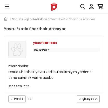
Soru Cevap
Kedi Irkları
Yavru Exotic Shorthair Aranıyor
Yavru Exotic Shorthair Aranıyor
yusufkarlibas
167
Puan
merhabalar
Exotic Shorthair yavru kedi bulabilirmiyim.yardımcı
olma sansınız varmı acaba.
31.03.2015 10:25
Patile
Şikayet Et
1