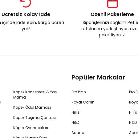
Ücretsiz Kolay İade
Özenli Paketleme
 içinde iade edin, kargo ücreti
Siparişlerinizi sağlam Petl
yok!
kutularına yerleştiriyor, öz
paketliyoruz.
Popüler Markalar
Köpek Konservesi & Yaş
Pro Plan
Pro 
Mama
i
Royal Canin
Roya
Köpek Ödül Maması
Hill's
Hill
Köpek Taşıma Çantası
N&D
N&D
Köpek Oyuncakları
Acana
Aca
Köpek Mama Kabı