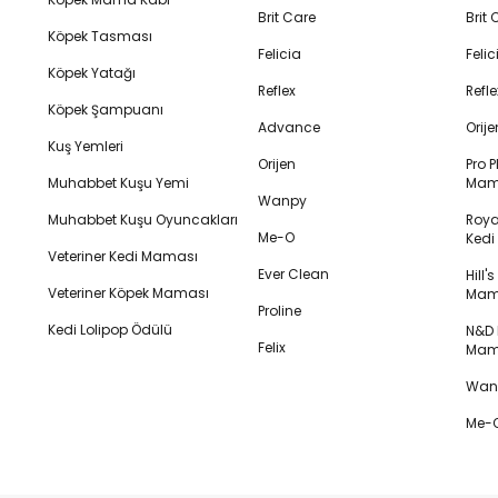
Brit Care
Brit
Köpek Tasması
Felicia
Feli
Köpek Yatağı
Reflex
Refl
Köpek Şampuanı
Advance
Orij
Kuş Yemleri
Orijen
Pro P
Muhabbet Kuşu Yemi
Mam
Wanpy
Muhabbet Kuşu Oyuncakları
Royal
Me-O
Ked
Veteriner Kedi Maması
Ever Clean
Hill'
Veteriner Köpek Maması
Mam
Proline
Kedi Lolipop Ödülü
N&D K
Felix
Mam
Wanp
Me-O