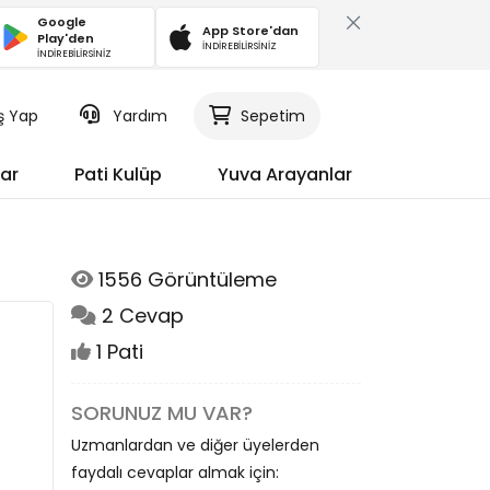
Google
App Store'dan
Play'den
İNDİREBİLİRSİNİZ
İNDİREBİLİRSİNİZ
iş Yap
Yardım
Sepetim
ar
Pati Kulüp
Yuva Arayanlar
1556 Görüntüleme
2 Cevap
1 Pati
SORUNUZ MU VAR?
Uzmanlardan ve diğer üyelerden
faydalı cevaplar almak için: