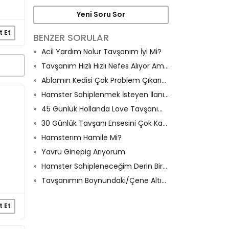
Yeni Soru Sor
t Et
BENZER SORULAR
Acil Yardım Nolur Tavşanım İyi Mi?
Tavşanım Hızlı Hızlı Nefes Alıyor Ama Hiçbir Sıkıntısı Yok Nr Yapmam Gerekiyor İlk Tavşanım Bu
Ablamın Kedisi Çok Problem Çıkarıyor
Hamster Sahiplenmek İsteyen İlanıma Bakabilir
45 Günlük Hollanda Love Tavşanım Var Kuru Oyuncağı Kaç Günde Bir Vermem Ne Kadar Vermem Lazım
30 Günlük Tavşanı Ensesini Çok Kasıyor
Hamsterım Hamile Mi?
Yavru Ginepig Arıyorum
Hamster Sahipleneceğim Derin Bir Bilgilendirme Yapabilirmisiniz Lütfen
Tavşanımın Boynundaki/Çene Altındaki Tüyleri Dökülmüş?
t Et