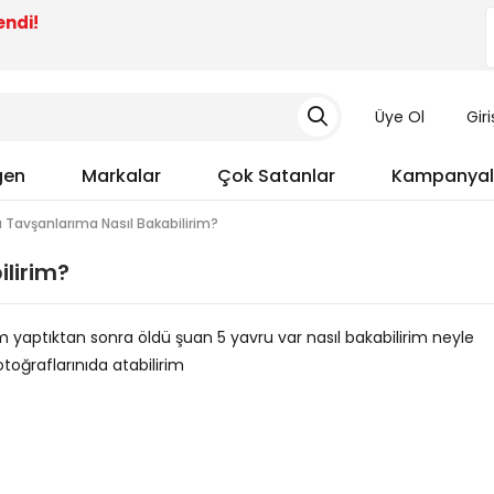
endi!
Üye Ol
Gir
gen
Markalar
Çok Satanlar
Kampanyal
 Tavşanlarıma Nasıl Bakabilirim?
lirim?
yaptıktan sonra öldü şuan 5 yavru var nasıl bakabilirim neyle
toğraflarınıda atabilirim