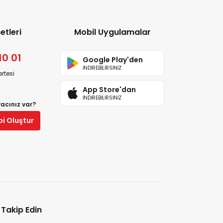
etleri
Mobil Uygulamalar
10 01
Google Play'den
İNDİREBİLİRSİNİZ
rtesi
App Store'dan
İNDİREBİLİRSİNİZ
yacınız var?
bi Oluştur
i Takip Edin