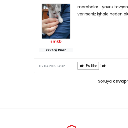
merabalar... yavru tavşan
verirseniz işhale neden o
smkb
2275
Puan
Patile
1
02.04.2015 14:32
Soruya
cevap 