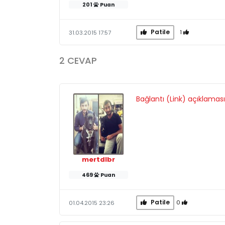
201
Puan
Patile
1
31.03.2015 17:57
2 CEVAP
Bağlantı (Link) açıklamasın
mertdlbr
469
Puan
Patile
0
01.04.2015 23:26