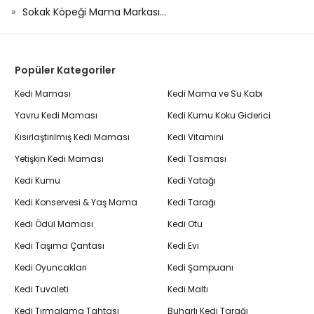
Sokak Köpeği Mama Markası...
Popüler Kategoriler
Kedi Maması
Kedi Mama ve Su Kabı
Yavru Kedi Maması
Kedi Kumu Koku Giderici
Kısırlaştırılmış Kedi Maması
Kedi Vitamini
Yetişkin Kedi Maması
Kedi Tasması
Kedi Kumu
Kedi Yatağı
Kedi Konservesi & Yaş Mama
Kedi Tarağı
Kedi Ödül Maması
Kedi Otu
Kedi Taşıma Çantası
Kedi Evi
Kedi Oyuncakları
Kedi Şampuanı
Kedi Tuvaleti
Kedi Maltı
Kedi Tırmalama Tahtası
Buharlı Kedi Tarağı