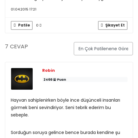
01.04.2015 17:21
Patile
Şikayet Et
0
7 CEVAP
Robin
2466
Puan
Hayvan sahiplenirken böyle ince düşünceli insanları
görmek beni sevindiriyor. Seni tebrik ederim bu
sebeple.
Sorduğun soruya gelince bence burada kendine şu