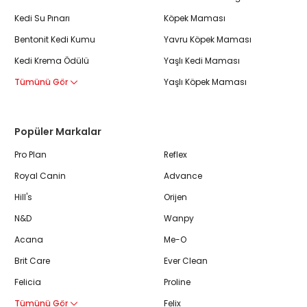
Kedi Su Pınarı
Köpek Maması
Bentonit Kedi Kumu
Yavru Köpek Maması
Kedi Krema Ödülü
Yaşlı Kedi Maması
Tümünü Gör
Yaşlı Köpek Maması
Popüler Markalar
Pro Plan
Reflex
Royal Canin
Advance
Hill's
Orijen
N&D
Wanpy
Acana
Me-O
Brit Care
Ever Clean
Felicia
Proline
Tümünü Gör
Felix