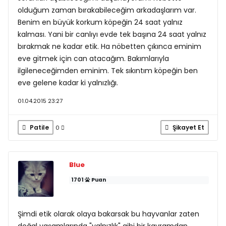
olduğum zaman bırakabileceğim arkadaşlarım var.
Benim en büyük korkum köpeğin 24 saat yalnız
kalması. Yani bir canlıyı evde tek başına 24 saat yalnız
bırakmak ne kadar etik. Ha nöbetten çıkınca eminim
eve gitmek için can atacağım. Bakımlarıyla
ilgileneceğimden eminim. Tek sıkıntım köpeğin ben
eve gelene kadar ki yalnızlığı.
01.04.2015 23:27
Patile
Şikayet Et
0
Blue
1701
Puan
Şimdi etik olarak olaya bakarsak bu hayvanlar zaten
doğal yaşamlarında "yalnızlık" gibi bir kavramdan