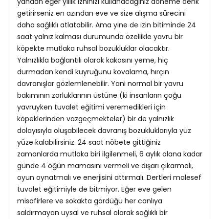
yandan eğer yıllık izninizi kullanacağınız döneme denk
getirirseniz en azından eve ve size alışma sürecini
daha sağlıklı atlatabilir. Ama yine de izin bitiminde 24
saat yalnız kalması durumunda özellikle yavru bir
köpekte mutlaka ruhsal bozukluklar olacaktır.
Yalnızlıkla bağlantılı olarak kakasını yeme, hiç
durmadan kendi kuyruğunu kovalama, hırçın
davranışlar gözlemlenebilir. Yani normal bir yavru
bakımının zorluklarının üstüne (ki insanların çoğu
yavruyken tuvalet eğitimi veremedikleri için
köpeklerinden vazgeçmekteler) bir de yalnızlık
dolayısıyla oluşabilecek davranış bozukluklarıyla yüz
yüze kalabilirsiniz. 24 saat nöbete gittiğiniz
zamanlarda mutlaka biri ilgilenmeli, 6 aylık olana kadar
günde 4 öğün mamasını vermeli ve dışarı çıkarmalı,
oyun oynatmalı ve enerjisini attırmalı. Dertleri malesef
tuvalet eğitimiyle de bitmiyor. Eğer eve gelen
misafirlere ve sokakta gördüğü her canlıya
saldırmayan uysal ve ruhsal olarak sağlıklı bir