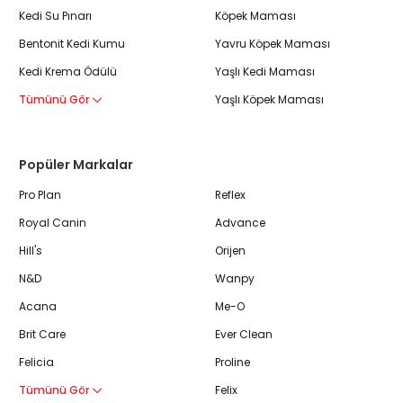
Kedi Su Pınarı
Köpek Maması
Bentonit Kedi Kumu
Yavru Köpek Maması
Kedi Krema Ödülü
Yaşlı Kedi Maması
Tümünü Gör
Yaşlı Köpek Maması
Popüler Markalar
Pro Plan
Reflex
Royal Canin
Advance
Hill's
Orijen
N&D
Wanpy
Acana
Me-O
Brit Care
Ever Clean
Felicia
Proline
Tümünü Gör
Felix