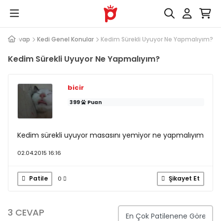
oru Cevap
Kedi Genel Konular
Kedim Sürekli Uyuyor Ne Yapmalıyım?
Kedim Sürekli Uyuyor Ne Yapmalıyım?
bicir
399
Puan
Kedim sürekli uyuyor masasını yemiyor ne yapmalıyım
02.04.2015 16:16
Patile
Şikayet Et
0
3 CEVAP