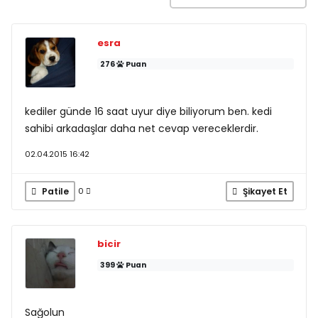
esra
276
Puan
kediler günde 16 saat uyur diye biliyorum ben. kedi
sahibi arkadaşlar daha net cevap vereceklerdir.
02.04.2015 16:42
Patile
Şikayet Et
0
bicir
399
Puan
Sağolun