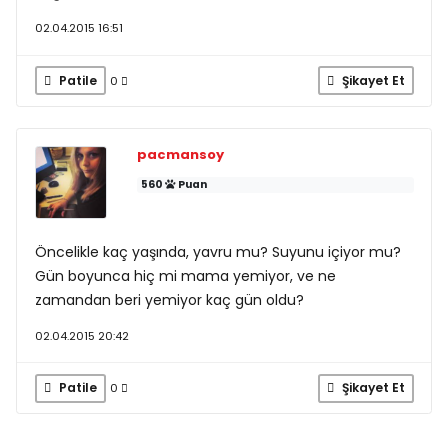
02.04.2015 16:51
Patile
Şikayet Et
0
pacmansoy
560
Puan
Öncelikle kaç yaşında, yavru mu? Suyunu içiyor mu?
Gün boyunca hiç mi mama yemiyor, ve ne
zamandan beri yemiyor kaç gün oldu?
02.04.2015 20:42
Patile
Şikayet Et
0