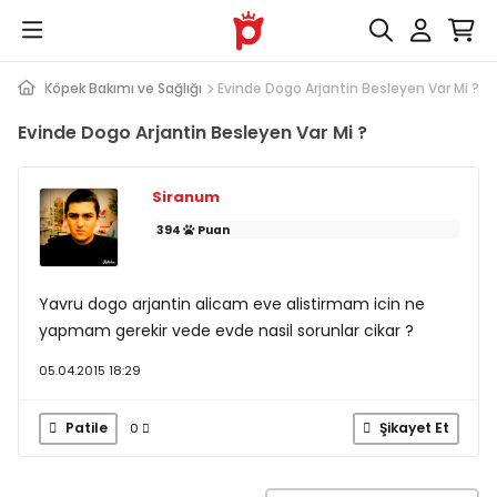
evap
Köpek Bakımı ve Sağlığı
Evinde Dogo Arjantin Besleyen Var Mi ?
Evinde Dogo Arjantin Besleyen Var Mi ?
Siranum
394
Puan
Yavru dogo arjantin alicam eve alistirmam icin ne
yapmam gerekir vede evde nasil sorunlar cikar ?
05.04.2015 18:29
Patile
Şikayet Et
0