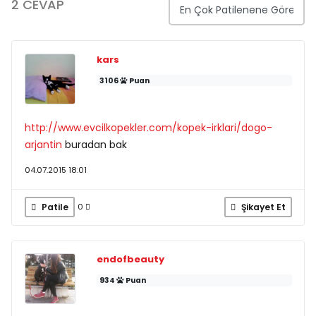
2 CEVAP
kars
3106
Puan
http://www.evcilkopekler.com/kopek-irklari/dogo-
arjantin
buradan bak
04.07.2015 18:01
Patile
Şikayet Et
0
endofbeauty
934
Puan