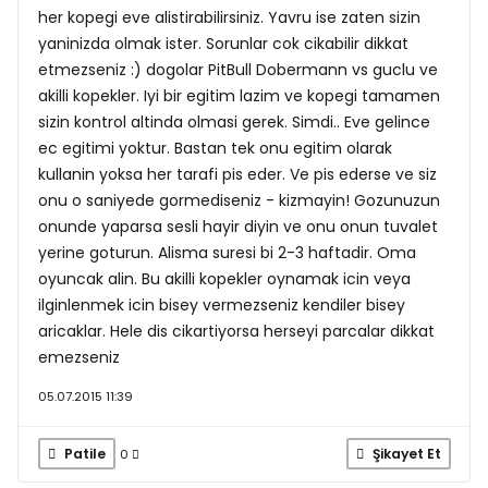
her kopegi eve alistirabilirsiniz. Yavru ise zaten sizin
yaninizda olmak ister. Sorunlar cok cikabilir dikkat
etmezseniz :) dogolar PitBull Dobermann vs guclu ve
akilli kopekler. Iyi bir egitim lazim ve kopegi tamamen
sizin kontrol altinda olmasi gerek. Simdi.. Eve gelince
ec egitimi yoktur. Bastan tek onu egitim olarak
kullanin yoksa her tarafi pis eder. Ve pis ederse ve siz
onu o saniyede gormediseniz - kizmayin! Gozunuzun
onunde yaparsa sesli hayir diyin ve onu onun tuvalet
yerine goturun. Alisma suresi bi 2-3 haftadir. Oma
oyuncak alin. Bu akilli kopekler oynamak icin veya
ilginlenmek icin bisey vermezseniz kendiler bisey
aricaklar. Hele dis cikartiyorsa herseyi parcalar dikkat
emezseniz
05.07.2015 11:39
Patile
Şikayet Et
0