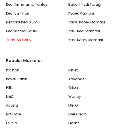
Kedi Tırmalama Tahtası
Buharlı Kedi Tarağı
Kedi Su Pınarı
Köpek Maması
Bentonit Kedi Kumu
Yavru Köpek Maması
Kedi Krema Ödülü
Yaşlı Kedi Maması
Tümünü Gör
Yaşlı Köpek Maması
Popüler Markalar
Pro Plan
Reflex
Royal Canin
Advance
Hill's
Orijen
N&D
Wanpy
Acana
Me-O
Brit Care
Ever Clean
Felicia
Proline