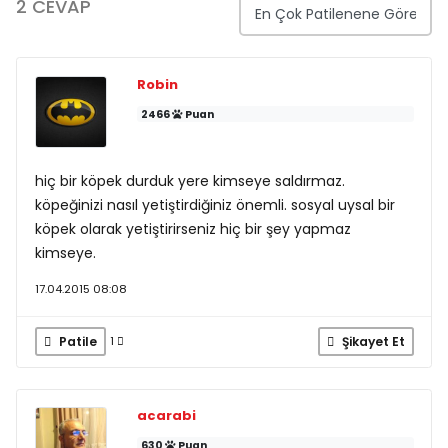
2 CEVAP
Robin
2466
Puan
hiç bir köpek durduk yere kimseye saldırmaz.
köpeğinizi nasıl yetiştirdiğiniz önemli. sosyal uysal bir
köpek olarak yetiştirirseniz hiç bir şey yapmaz
kimseye.
17.04.2015 08:08
Patile
Şikayet Et
1
acarabi
630
Puan