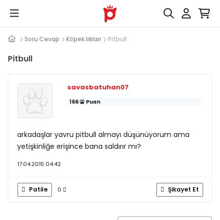
Soru Cevap
Köpek Irkları
Pitbull
Pitbull
savasbatuhan07
166
Puan
arkadaşlar yavru pitbull almayı düşünüyorum ama
yetişkinliğe erişince bana saldırır mı?
17.04.2015 04:42
Patile
Şikayet Et
0