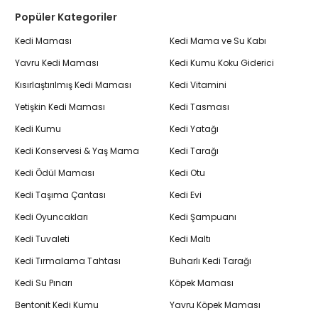
Popüler Kategoriler
Kedi Maması
Kedi Mama ve Su Kabı
Yavru Kedi Maması
Kedi Kumu Koku Giderici
Kısırlaştırılmış Kedi Maması
Kedi Vitamini
Yetişkin Kedi Maması
Kedi Tasması
Kedi Kumu
Kedi Yatağı
Kedi Konservesi & Yaş Mama
Kedi Tarağı
Kedi Ödül Maması
Kedi Otu
Kedi Taşıma Çantası
Kedi Evi
Kedi Oyuncakları
Kedi Şampuanı
Kedi Tuvaleti
Kedi Maltı
Kedi Tırmalama Tahtası
Buharlı Kedi Tarağı
Kedi Su Pınarı
Köpek Maması
Bentonit Kedi Kumu
Yavru Köpek Maması