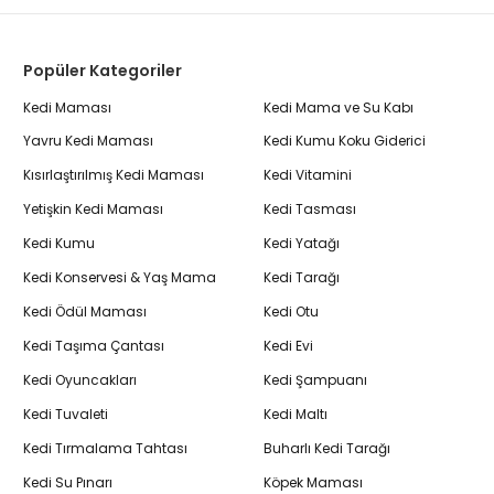
Popüler Kategoriler
Kedi Maması
Kedi Mama ve Su Kabı
Yavru Kedi Maması
Kedi Kumu Koku Giderici
Kısırlaştırılmış Kedi Maması
Kedi Vitamini
Yetişkin Kedi Maması
Kedi Tasması
Kedi Kumu
Kedi Yatağı
Kedi Konservesi & Yaş Mama
Kedi Tarağı
Kedi Ödül Maması
Kedi Otu
Kedi Taşıma Çantası
Kedi Evi
Kedi Oyuncakları
Kedi Şampuanı
Kedi Tuvaleti
Kedi Maltı
Kedi Tırmalama Tahtası
Buharlı Kedi Tarağı
Kedi Su Pınarı
Köpek Maması