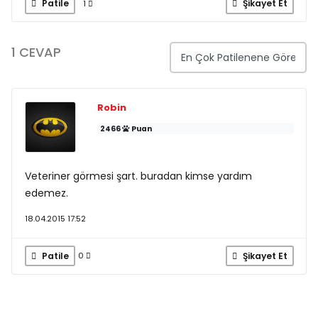
Patile
Şikayet Et
1
1 CEVAP
Robin
2466
Puan
Veteriner görmesi şart. buradan kimse yardım
edemez.
18.04.2015 17:52
Patile
Şikayet Et
0