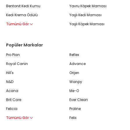
Bentonit Kedi Kumu
Yavru Köpek Maması
Kedi Krema Ödülü
Yaşlı Kedi Maması
Tümünü Gör
Yaşlı Köpek Maması
Popüler Markalar
Pro Plan
Reflex
Royal Canin
Advance
Hill's
Orijen
N&D
Wanpy
Acana
Me-O
Brit Care
Ever Clean
Felicia
Proline
Tümünü Gör
Felix