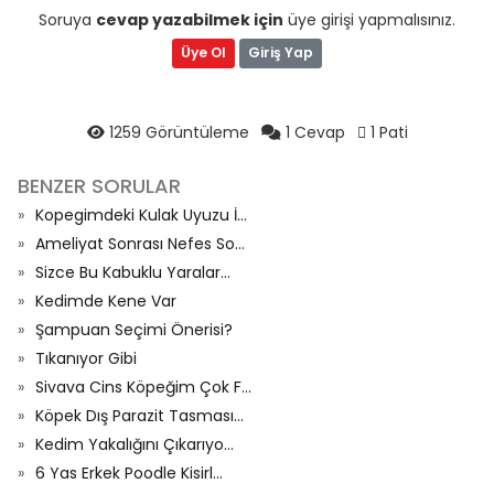
Soruya
cevap yazabilmek için
üye girişi yapmalısınız.
Üye Ol
Giriş Yap
1259 Görüntüleme
1 Cevap
1 Pati
BENZER SORULAR
Kopegimdeki Kulak Uyuzu İ...
Ameliyat Sonrası Nefes So...
Sizce Bu Kabuklu Yaralar...
Kedimde Kene Var
Şampuan Seçimi Önerisi?
Tıkanıyor Gibi
Sivava Cins Köpeğim Çok F...
Köpek Dış Parazit Tasması...
Kedim Yakalığını Çıkarıyo...
6 Yas Erkek Poodle Kisirl...