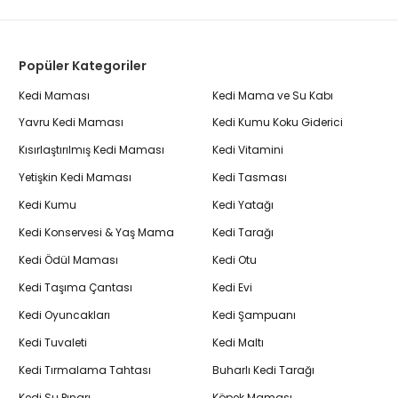
Popüler Kategoriler
Kedi Maması
Kedi Mama ve Su Kabı
Yavru Kedi Maması
Kedi Kumu Koku Giderici
Kısırlaştırılmış Kedi Maması
Kedi Vitamini
Yetişkin Kedi Maması
Kedi Tasması
Kedi Kumu
Kedi Yatağı
Kedi Konservesi & Yaş Mama
Kedi Tarağı
Kedi Ödül Maması
Kedi Otu
Kedi Taşıma Çantası
Kedi Evi
Kedi Oyuncakları
Kedi Şampuanı
Kedi Tuvaleti
Kedi Maltı
Kedi Tırmalama Tahtası
Buharlı Kedi Tarağı
Kedi Su Pınarı
Köpek Maması