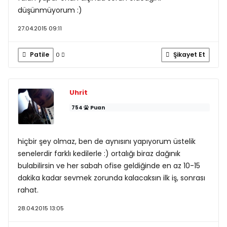
düşünmüyorum :)
27.04.2015 09:11
Patile
Şikayet Et
0
Uhrit
754
Puan
hiçbir şey olmaz, ben de aynısını yapıyorum üstelik
senelerdir farklı kedilerle :) ortalığı biraz dağınık
bulabilirsin ve her sabah ofise geldiğinde en az 10-15
dakika kadar sevmek zorunda kalacaksın ilk iş, sonrası
rahat.
28.04.2015 13:05