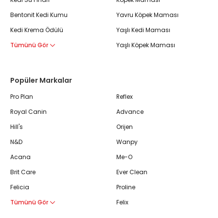
Bentonit Kedi Kumu
Yavru Köpek Maması
Kedi Krema Ödülü
Yaşlı Kedi Maması
Tümünü Gör
Yaşlı Köpek Maması
Popüler Markalar
Pro Plan
Reflex
Royal Canin
Advance
Hill's
Orijen
N&D
Wanpy
Acana
Me-O
Brit Care
Ever Clean
Felicia
Proline
Tümünü Gör
Felix