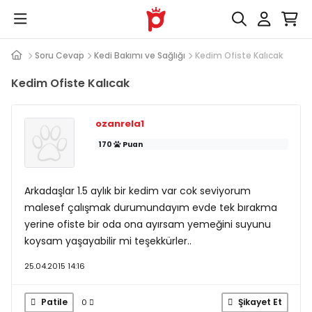
Soru Cevap
Kedi Bakımı ve Sağlığı
Kedim Ofiste Kalıcak
Kedim Ofiste Kalıcak
ozanrela1
170
Puan
Arkadaşlar 1.5 aylık bir kedim var cok seviyorum
malesef çalışmak durumundayım evde tek bırakma
yerine ofiste bir oda ona ayırsam yemeğini suyunu
koysam yaşayabilir mi teşekkürler..
25.04.2015 14:16
Patile
Şikayet Et
0