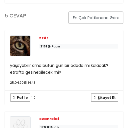
5 CEVAP
zzAr
2151
Puan
yaşayabilir ama bütün gün bir odada mı kalacak?
etrafta gezinebilecek mi?
25.04.2015 14:43
Patile
Şikayet Et
1
ozanrela1
170
Puan