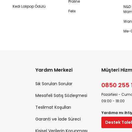
Proline
Kedi Lolipop Ödülü
N&D K
Felix
Mam
Wanp
Me-O
Yardım Merkezi
Müşteri Hizm
Sık Sorulan Sorular
0850 255 
Pazartesi - Cuma
Mesafeli Satış Sözleşmesi
09:00 - 18:00
Teslimat Koşulları
Yardıma mı ihti
Garanti ve İade Süreci
Destek Tale
Kişisel Verilerin Korunması