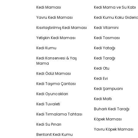
Kedi Maması
Kedi Mama ve Su Kabı
Yavru Kedi Maması
Kedi Kumu Koku Gideric
Kısırlaştırılmış Kedi Maması
Kedi Vitamini
Yetişkin Kedi Maması
Kedi Tasması
Kedi Kumu
Kedi Yatağı
Kedi Konservesi & Yaş
Kedi Tarağı
Mama
Kedi Otu
Kedi Ödül Maması
Kedi Evi
Kedi Taşıma Çantası
Kedi Şampuanı
Kedi Oyuncakları
Kedi Maltı
Kedi Tuvaleti
Buharlı Kedi Tarağı
Kedi Tırmalama Tahtası
Köpek Maması
Kedi Su Pınarı
Yavru Köpek Maması
Bentonit Kedi Kumu