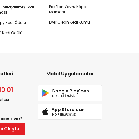
Pro Plan Yavru Köpek
ısırlaştırılmış Kedi
Maması
ası
Ever Clean Kedi Kumu
y Kedi Ödülü
 Kedi Ödülü
etleri
Mobil Uygulamalar
10 01
Google Play'den
İNDİREBİLİRSİNİZ
rtesi
App Store'dan
İNDİREBİLİRSİNİZ
yacınız var?
bi Oluştur