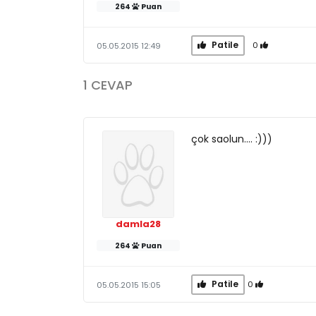
264
Puan
Patile
0
05.05.2015 12:49
1 CEVAP
çok saolun.... :)))
damla28
264
Puan
Patile
0
05.05.2015 15:05