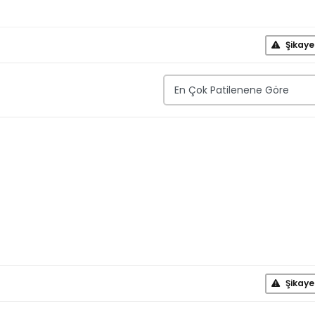
Şikaye
Şikaye