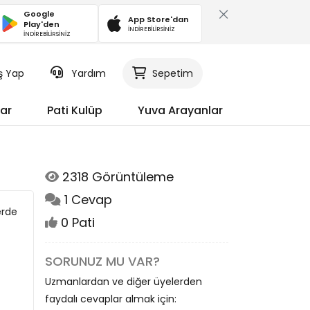
Google
App Store'dan
Play'den
İNDİREBİLİRSİNİZ
İNDİREBİLİRSİNİZ
iş Yap
Yardım
Sepetim
ar
Pati Kulüp
Yuva Arayanlar
2318 Görüntüleme
1 Cevap
erde
0 Pati
SORUNUZ MU VAR?
Uzmanlardan ve diğer üyelerden
faydalı cevaplar almak için: