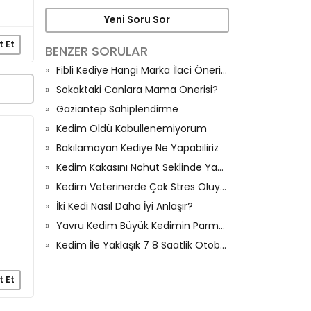
Yeni Soru Sor
t Et
BENZER SORULAR
Fibli Kediye Hangi Marka İlaci Önerirsiniz
Sokaktaki Canlara Mama Önerisi?
Gaziantep Sahiplendirme
Kedim Öldü Kabullenemiyorum
Bakılamayan Kediye Ne Yapabiliriz
Kedim Kakasını Nohut Seklinde Yapıyor
Kedim Veterinerde Çok Stres Oluyor, Çözüm Öneriniz Var Mı?
İki Kedi Nasıl Daha İyi Anlaşır?
Yavru Kedim Büyük Kedimin Parmağını Emiyor
Kedim İle Yaklaşık 7 8 Saatlik Otobüs Yolculuğu Yapmam Lazım Aşırı Gerginim
t Et