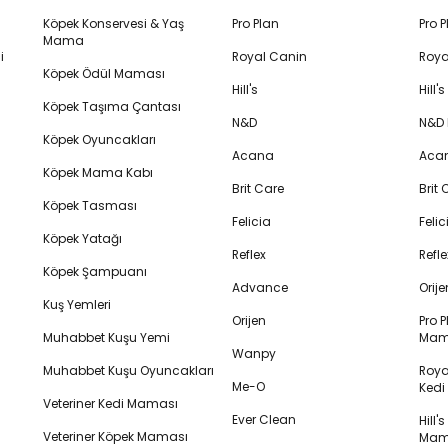
Köpek Konservesi & Yaş
Pro Plan
Pro 
Mama
i
Royal Canin
Roya
Köpek Ödül Maması
Hill's
Hill
Köpek Taşıma Çantası
N&D
N&D
Köpek Oyuncakları
Acana
Aca
Köpek Mama Kabı
Brit Care
Brit
Köpek Tasması
Felicia
Feli
Köpek Yatağı
Reflex
Refl
Köpek Şampuanı
Advance
Orij
Kuş Yemleri
Orijen
Pro P
Muhabbet Kuşu Yemi
Mam
Wanpy
Muhabbet Kuşu Oyuncakları
Royal
Me-O
Ked
Veteriner Kedi Maması
Ever Clean
Hill'
Veteriner Köpek Maması
Mam