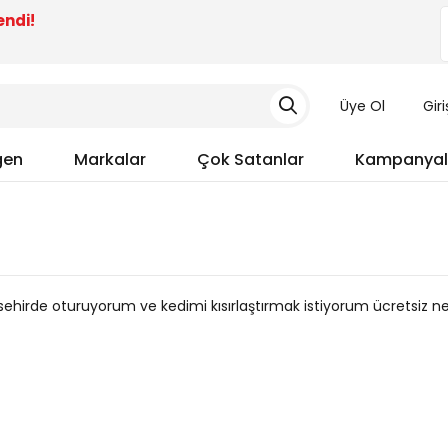
endi!
Üye Ol
Gir
gen
Markalar
Çok Satanlar
Kampanyal
ehirde oturuyorum ve kedimi kısırlaştırmak istiyorum ücretsiz n