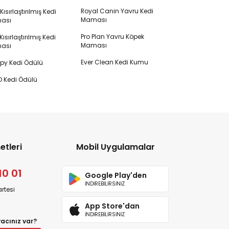
Royal Canin Yavru Kedi
s Kısırlaştırılmış Kedi
Maması
ası
Pro Plan Yavru Köpek
ısırlaştırılmış Kedi
Maması
ası
Ever Clean Kedi Kumu
y Kedi Ödülü
 Kedi Ödülü
etleri
Mobil Uygulamalar
10 01
Google Play'den
İNDİREBİLİRSİNİZ
rtesi
App Store'dan
İNDİREBİLİRSİNİZ
yacınız var?