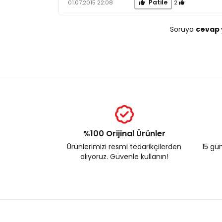
Patile
2
01.07.2015 22:08
Soruya
cevap 
%100 Orijinal Ürünler
Ürünlerimizi resmi tedarikçilerden
15 gün
alıyoruz. Güvenle kullanın!