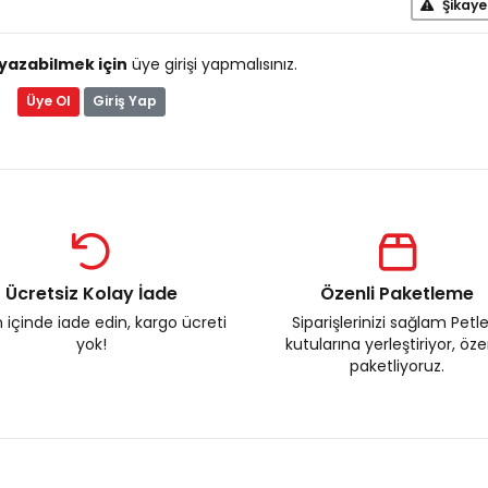
Şikaye
yazabilmek için
üye girişi yapmalısınız.
Üye Ol
Giriş Yap
Ücretsiz Kolay İade
Özenli Paketleme
 içinde iade edin, kargo ücreti
Siparişlerinizi sağlam Petl
yok!
kutularına yerleştiriyor, öz
paketliyoruz.