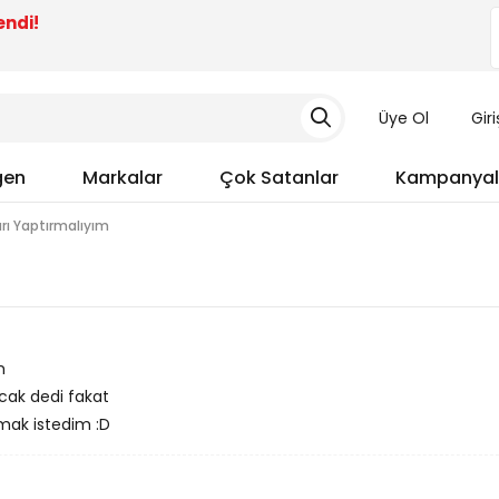
endi!
Üye Ol
Gir
gen
Markalar
Çok Satanlar
Kampanyal
arı Yaptırmalıyım
m
cak dedi fakat
mak istedim :D