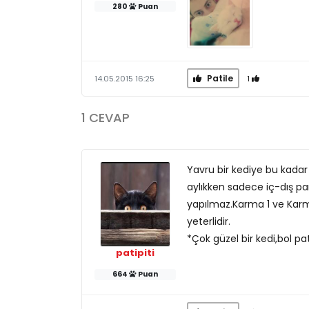
280
Puan
Patile
1
14.05.2015 16:25
1 CEVAP
Yavru bir kediye bu kada
aylıkken sadece iç-dış par
yapılmaz.Karma 1 ve Karma 
yeterlidir.
*Çok güzel bir kedi,bol pat
patipiti
664
Puan