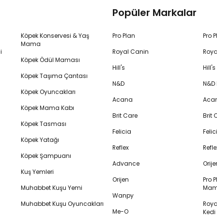
Popüler Markalar
Köpek Konservesi & Yaş
Pro Plan
Pro 
Mama
i
Royal Canin
Roya
Köpek Ödül Maması
Hill's
Hill
Köpek Taşıma Çantası
N&D
N&D
Köpek Oyuncakları
Acana
Aca
Köpek Mama Kabı
Brit Care
Brit
Köpek Tasması
Felicia
Feli
Köpek Yatağı
Reflex
Refl
Köpek Şampuanı
Advance
Orij
Kuş Yemleri
Orijen
Pro P
Muhabbet Kuşu Yemi
Mam
Wanpy
Muhabbet Kuşu Oyuncakları
Royal
Me-O
Ked