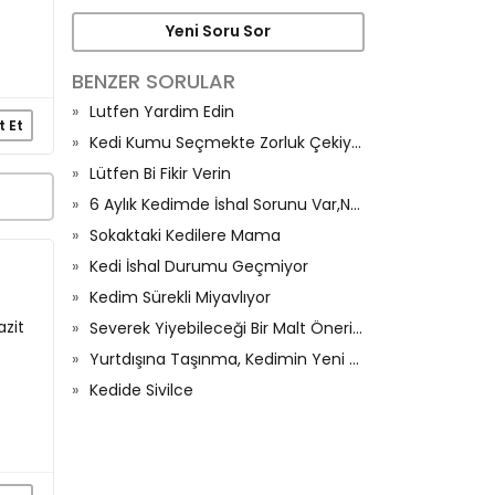
Yeni Soru Sor
BENZER SORULAR
Lutfen Yardim Edin
t Et
Kedi Kumu Seçmekte Zorluk Çekiyorum
Lütfen Bi Fikir Verin
6 Aylık Kedimde İshal Sorunu Var,Neden Olur?
Sokaktaki Kedilere Mama
Kedi İshal Durumu Geçmiyor
Kedim Sürekli Miyavlıyor
azit
Severek Yiyebileceği Bir Malt Önerisi Olan Var Mı
Yurtdışına Taşınma, Kedimin Yeni Düzenine Alışma Süreci Ve İştahı
Kedide Sivilce