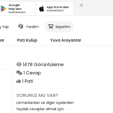
Google
App Store'dan
Play'den
İNDİREBİLİRSİNİZ
İNDİREBİLİRSİNİZ
iş Yap
Yardım
Sepetim
ar
Pati Kulüp
Yuva Arayanlar
1478 Görüntüleme
1 Cevap
1 Pati
SORUNUZ MU VAR?
Uzmanlardan ve diğer üyelerden
faydalı cevaplar almak için: