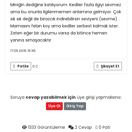
Miniğin dediğine katılıyorum. Kediler fazla ilgiyi sevmez
ama bu onunla ilgilenmemen anlamına gelmiyor. Çok
sık sık değil de birazcık indirebilirsin seviyeni (sevme) .
Mamasını felan koy ama kediler serbest kalmak ister.
Zaten eğer bir durumu varsa da bitince hemen
yanına sırnaşacaktır
17.05.2015 15:36
Patile
Şikayet Et
0
Soruya
cevap yazabilmek için
üye girişi yapmalısınız.
Üye Ol
Giriş Yap
1333 Görüntüleme
2 Cevap
0 Pati