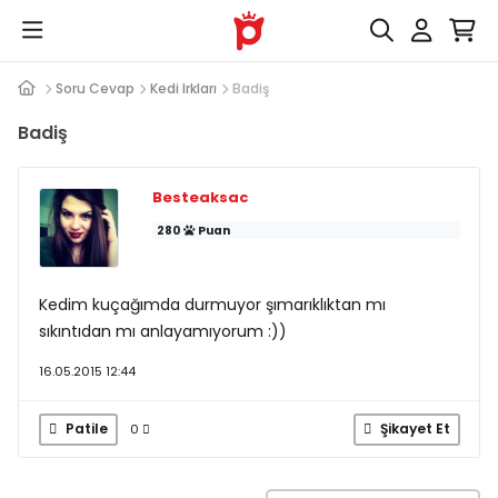
Soru Cevap
Kedi Irkları
Badiş
Badiş
Besteaksac
280
Puan
Kedim kuçağımda durmuyor şımarıklıktan mı
sıkıntıdan mı anlayamıyorum :))
16.05.2015 12:44
Patile
Şikayet Et
0