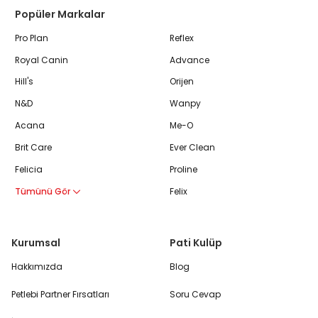
Popüler Markalar
Pro Plan
Reflex
Royal Canin
Advance
Hill's
Orijen
N&D
Wanpy
Acana
Me-O
Brit Care
Ever Clean
Felicia
Proline
Tümünü Gör
Felix
Kurumsal
Pati Kulüp
Hakkımızda
Blog
Petlebi Partner Fırsatları
Soru Cevap