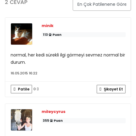
2 CEVAP
minik
113
Puan
normal, her kedi sürekli ilgi görmeyi sevmez normal bir
durum.
16.05.2015 16:22
Patile
Şikayet Et
0
mileycyrus
355
Puan