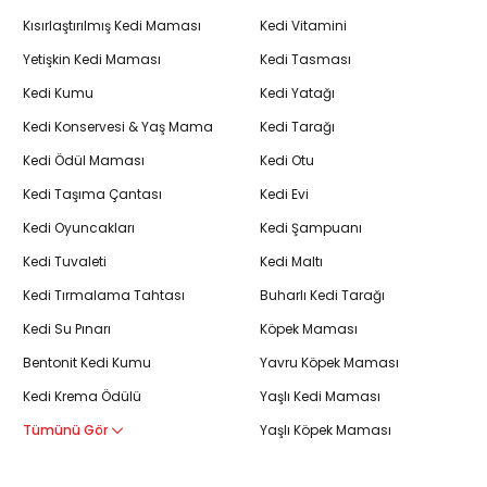
Kısırlaştırılmış Kedi Maması
Kedi Vitamini
Yetişkin Kedi Maması
Kedi Tasması
Kedi Kumu
Kedi Yatağı
Kedi Konservesi & Yaş Mama
Kedi Tarağı
Kedi Ödül Maması
Kedi Otu
Kedi Taşıma Çantası
Kedi Evi
Kedi Oyuncakları
Kedi Şampuanı
Kedi Tuvaleti
Kedi Maltı
Kedi Tırmalama Tahtası
Buharlı Kedi Tarağı
Kedi Su Pınarı
Köpek Maması
Bentonit Kedi Kumu
Yavru Köpek Maması
Kedi Krema Ödülü
Yaşlı Kedi Maması
Tümünü Gör
Yaşlı Köpek Maması