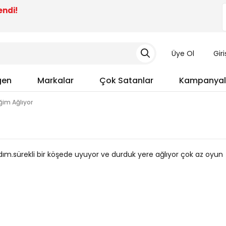
endi!
Üye Ol
Gir
gen
Markalar
Çok Satanlar
Kampanyal
im Ağlıyor
ldım.sürekli bir köşede uyuyor ve durduk yere ağlıyor çok az oyun