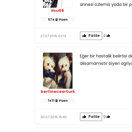
annesi ozlemis yada bir p
Ilsu09
574
Puan
Patile
0
27.07.2015 02:13
Eğer bir hastalik belirtisi 
alisamamistir biyeri agriyo
berfineceerturk
1411
Puan
Patile
0
30.07.2015 15:43