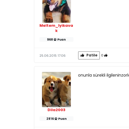
Meltem_Iyikava
k
968
Puan
Patile
0
25.06.2015 17:06
onunla sürekli ilgileninzo
Dila2003
2816
Puan