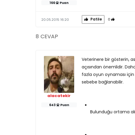
166
Puan
Patile
0
20.05.2015 16:20
8 CEVAP
Veterinere bir gösterin, as
açısından önemlidir. Dah
fazla oyun oynaması için 
sebebe bağlanabilir.
alacatekir
643
Puan
Bulunduğu ortama al