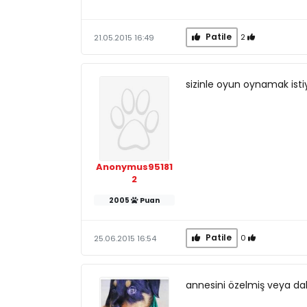
Patile
2
21.05.2015 16:49
sizinle oyun oynamak istiy
Anonymus95181
2
2005
Puan
Patile
0
25.06.2015 16:54
annesini özelmiş veya dah