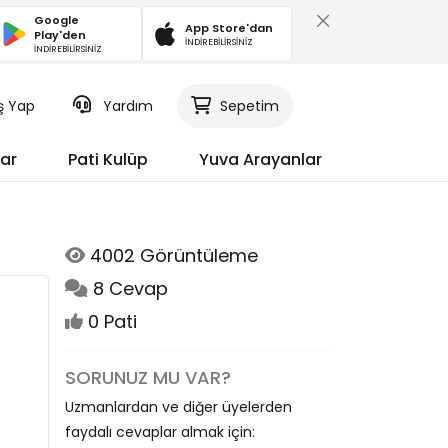
Google
App Store'dan
Play'den
İNDİREBİLİRSİNİZ
İNDİREBİLİRSİNİZ
iş Yap
Yardım
Sepetim
ar
Pati Kulüp
Yuva Arayanlar
4002 Görüntüleme
8 Cevap
0 Pati
SORUNUZ MU VAR?
Uzmanlardan ve diğer üyelerden
faydalı cevaplar almak için: