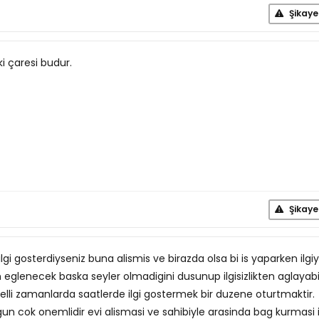
Şikaye
ki çaresi budur.
Şikaye
lgi gosterdiyseniz buna alismis ve birazda olsa bi is yaparken ilgiy
n eglenecek baska seyler olmadigini dusunup ilgisizlikten aglayabil
lli zamanlarda saatlerde ilgi gostermek bir duzene oturtmaktir.
 gun cok onemlidir evi alismasi ve sahibiyle arasinda bag kurmasi 