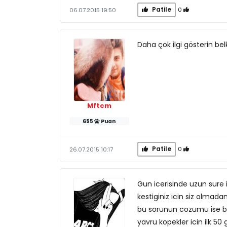
Patile
0
06.07.2015 19:50
Daha çok ilgi gösterin bel
Mftcm
655
Puan
Patile
0
26.07.2015 10:17
Gun icerisinde uzun sure i
kestiginiz icin siz olmada
bu sorunun cozumu ise be
yavru kopekler icin ilk 50