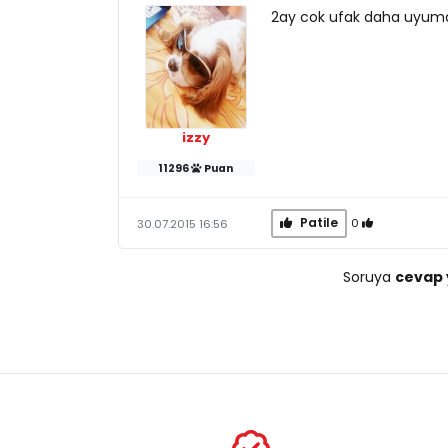
2ay cok ufak daha uyumas
izzy
11296
Puan
Patile
0
30.07.2015 16:56
Soruya
cevap 