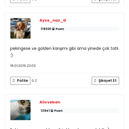
Ayse_naz_G
118091
Puan
pekingese ve golden karışımı gibi ama yinede çok tatlı
:)
18.01.2019 23:03
Patile
Şikayet Et
0
Alicveben
12941
Puan