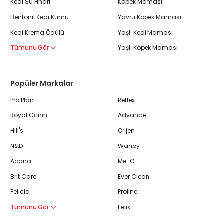
Kedi Su Pınarı
Köpek Maması
Bentonit Kedi Kumu
Yavru Köpek Maması
Kedi Krema Ödülü
Yaşlı Kedi Maması
Tümünü Gör
Yaşlı Köpek Maması
Popüler Markalar
Pro Plan
Reflex
Royal Canin
Advance
Hill's
Orijen
N&D
Wanpy
Acana
Me-O
Brit Care
Ever Clean
Felicia
Proline
Tümünü Gör
Felix