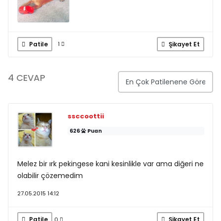
Patile
Şikayet Et
1
4 CEVAP
ssccoottii
626
Puan
Melez bir ırk pekingese kani kesinlikle var ama diğeri ne
olabilir çözemedim
27.05.2015 14:12
Patile
Şikayet Et
0