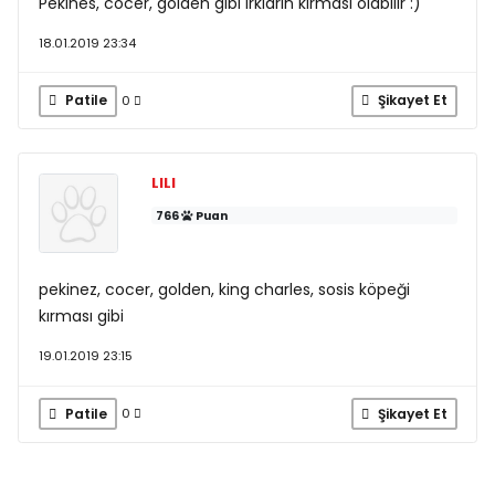
Pekines, cocer, golden gibi ırkların kırması olabilir :)
18.01.2019 23:34
Patile
Şikayet Et
0
LILI
766
Puan
pekinez, cocer, golden, king charles, sosis köpeği
kırması gibi
19.01.2019 23:15
Patile
Şikayet Et
0