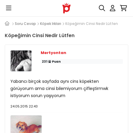
Soru Cevap
Köpek Irkları
Köpeğimin Cinsi Nedir Lütfen
Köpeğimin Cinsi Nedir Lütfen
Mertyontan
231
Puan
Yabancı birçok sayfada aynı cins köpekten
görüyorum ama cinsi bilemiyorum çifleştirmwk
istiyorum sorun yaşıyorum
24.05.2015 22:43