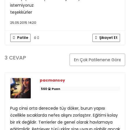
istemiyoruz
teşekkürler
25.05.2015 14:20
Patile
Şikayet Et
0
3 CEVAP
pacmansoy
560
Puan
Pug cinsi orta derecede tüy döker, burun yapısı
özellikle sıcaklarda nefes alışını zorlaştırır. Eğitimi kolay
bir ırk değildir. Terrierler de genel olarak havlamaya
eğitimlidir. Retriever türü ırklar size uygun olabilir ancak