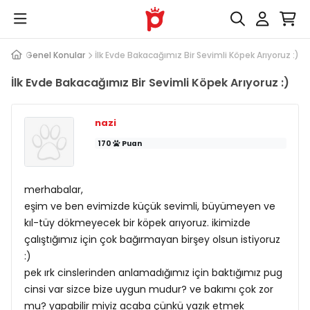
Köpek Genel Konular
İlk Evde Bakacağımız Bir Sevimli Köpek Arıyoruz :)
İlk Evde Bakacağımız Bir Sevimli Köpek Arıyoruz :)
nazi
170
Puan
merhabalar,
eşim ve ben evimizde küçük sevimli, büyümeyen ve
kıl-tüy dökmeyecek bir köpek arıyoruz. ikimizde
çalıştığımız için çok bağırmayan birşey olsun istiyoruz
:)
pek ırk cinslerinden anlamadığımız için baktığımız pug
cinsi var sizce bize uygun mudur? ve bakımı çok zor
mu? yapabilir miyiz acaba çünkü yazık etmek