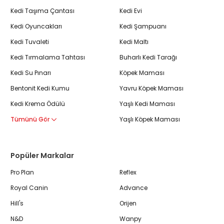
Kedi Taşıma Çantası
Kedi Evi
Kedi Oyuncakları
Kedi Şampuanı
Kedi Tuvaleti
Kedi Maltı
Kedi Tırmalama Tahtası
Buharlı Kedi Tarağı
Kedi Su Pınarı
Köpek Maması
Bentonit Kedi Kumu
Yavru Köpek Maması
Kedi Krema Ödülü
Yaşlı Kedi Maması
Tümünü Gör
Yaşlı Köpek Maması
Popüler Markalar
Pro Plan
Reflex
Royal Canin
Advance
Hill's
Orijen
N&D
Wanpy