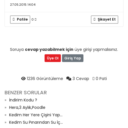
27.05.2015 14:04
Patile
Şikayet Et
0
Soruya
cevap yazabilmek için
üye girişi yapmalısınız.
Üye Ol
Giriş Yap
1236 Görüntüleme
3 Cevap
0 Pati
BENZER SORULAR
İndirim Kodu ?
Hera,3 Aylık,Poodle
Kedim Her Yere Çişini Yap...
Kedim Su Pınarından Su İç...