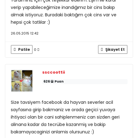
Yardımınız için çok teşekkür ederim. Eşim ile karar
verip yapabileceğimize inandığımız bir cins bakıp
almak istiyoruz. Buradaki baktığım çok cins var ve
hepsi çok tatlılar :)
26.05.2015 12:42
Patile
Şikayet Et
0
ssccoottii
626
Puan
Size tavsiyem facebook da hayvan severler acil
sayfasına girip bakmaniz ve orada geçici yuvaya
ihtiyaci olan bir cani sahiplenmeniz can sizden geri
alinana kadar da tecrübe kazanmiş ve bakip
bakamayacaginizi anlamis olursunuz :)