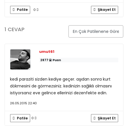
Patile
Şikayet Et
0
1 CEVAP
umut61
2877
Puan
kedi paraziti sizden kediye geçer. aşıdan sonra kurt
dökmesini de görmezsiniz. kedinizin sağlıklı olmasını
istiyorsanız eve gelince ellerinizi dezenfekte edin.
26.05.2015 22:40
Patile
Şikayet Et
0