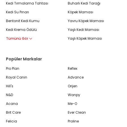
Kedi Tırmalama Tahtası
Buharlı Kedi Tarağı
Kedi Su Pınarı
Köpek Maması
Bentonit Kedi Kumu
Yavru Köpek Maması
Kedi Krema Ödülü
Yaşlı Kedi Maması
Tümünü Gör
Yaşlı Köpek Maması
Popüler Markalar
Pro Plan
Reflex
Royal Canin
Advance
Hill's
Orijen
N&D
Wanpy
Acana
Me-O
Brit Care
Ever Clean
Felicia
Proline