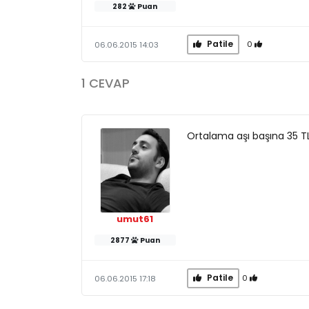
282
Puan
Patile
0
06.06.2015 14:03
1 CEVAP
Ortalama aşı başına 35 TL 
umut61
2877
Puan
Patile
0
06.06.2015 17:18