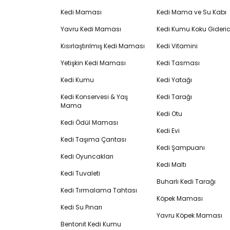
Kedi Maması
Kedi Mama ve Su Kabı
Yavru Kedi Maması
Kedi Kumu Koku Gideric
Kısırlaştırılmış Kedi Maması
Kedi Vitamini
Yetişkin Kedi Maması
Kedi Tasması
Kedi Kumu
Kedi Yatağı
Kedi Konservesi & Yaş
Kedi Tarağı
Mama
Kedi Otu
Kedi Ödül Maması
Kedi Evi
Kedi Taşıma Çantası
Kedi Şampuanı
Kedi Oyuncakları
Kedi Maltı
Kedi Tuvaleti
Buharlı Kedi Tarağı
Kedi Tırmalama Tahtası
Köpek Maması
Kedi Su Pınarı
Yavru Köpek Maması
Bentonit Kedi Kumu