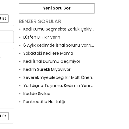
Yeni Soru Sor
t Et
BENZER SORULAR
Kedi Kumu Seçmekte Zorluk Çekiyorum
Lütfen Bi Fikir Verin
6 Aylık Kedimde İshal Sorunu Var,Neden Olur?
Sokaktaki Kedilere Mama
.
Kedi İshal Durumu Geçmiyor
Kedim Sürekli Miyavlıyor
Severek Yiyebileceği Bir Malt Önerisi Olan Var Mı
Yurtdışına Taşınma, Kedimin Yeni Düzenine Alışma Süreci Ve İştahı
Kedide Sivilce
Pankreatitle Hastalığı
t Et