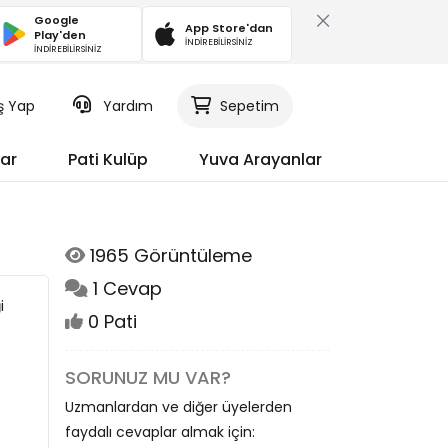
Google
App Store'dan
Play'den
İNDİREBİLİRSİNİZ
İNDİREBİLİRSİNİZ
iş Yap
Yardım
Sepetim
ar
Pati Kulüp
Yuva Arayanlar
1965 Görüntüleme
1 Cevap
i
0 Pati
SORUNUZ MU VAR?
Uzmanlardan ve diğer üyelerden
faydalı cevaplar almak için: