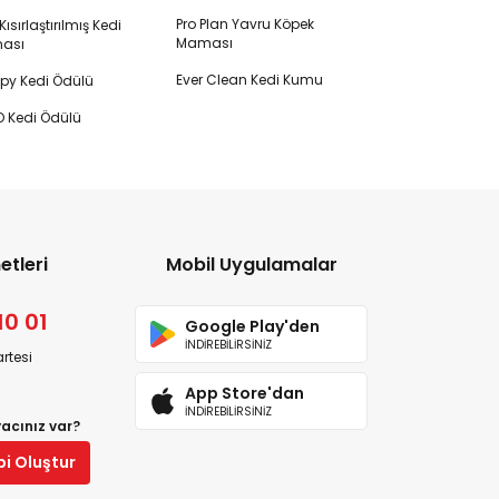
Pro Plan Yavru Köpek
ısırlaştırılmış Kedi
Maması
ası
Ever Clean Kedi Kumu
y Kedi Ödülü
 Kedi Ödülü
etleri
Mobil Uygulamalar
10 01
Google Play'den
İNDİREBİLİRSİNİZ
rtesi
App Store'dan
İNDİREBİLİRSİNİZ
yacınız var?
bi Oluştur