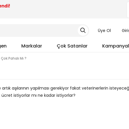
endi!
Üye Ol
Gir
gen
Markalar
Çok Satanlar
Kampanyal
ı Çok Pahalı Mı ?
artık aşılarının yapılması gerekiyor fakat veterinerlerin isteyeceğ
cret istiyorlar mı ne kadar istiyorlar?