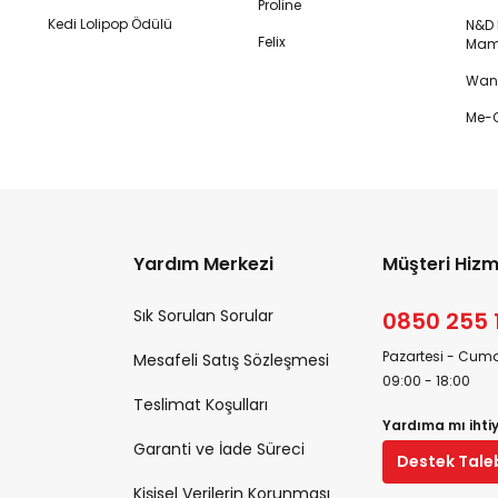
Proline
Kedi Lolipop Ödülü
N&D K
Felix
Mam
Wanp
Me-O
Yardım Merkezi
Müşteri Hizm
Sık Sorulan Sorular
0850 255 
Pazartesi - Cuma
Mesafeli Satış Sözleşmesi
09:00 - 18:00
Teslimat Koşulları
Yardıma mı ihti
Garanti ve İade Süreci
Destek Tale
Kişisel Verilerin Korunması