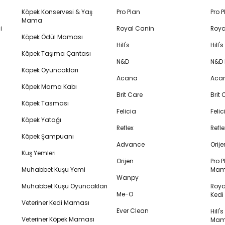
Köpek Konservesi & Yaş
Pro Plan
Pro 
Mama
i
Royal Canin
Roya
Köpek Ödül Maması
Hill's
Hill
Köpek Taşıma Çantası
N&D
N&D
Köpek Oyuncakları
Acana
Aca
Köpek Mama Kabı
Brit Care
Brit
Köpek Tasması
Felicia
Feli
Köpek Yatağı
Reflex
Refl
Köpek Şampuanı
Advance
Orij
Kuş Yemleri
Orijen
Pro P
Muhabbet Kuşu Yemi
Mam
Wanpy
Muhabbet Kuşu Oyuncakları
Royal
Me-O
Ked
Veteriner Kedi Maması
Ever Clean
Hill'
Veteriner Köpek Maması
Mam