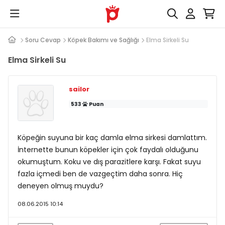
Soru Cevap
Köpek Bakımı ve Sağlığı
Elma Sirkeli Su
Elma Sirkeli Su
sailor
533
Puan
Köpeğin suyuna bir kaç damla elma sirkesi damlattım.
İnternette bunun köpekler için çok faydalı olduğunu
okumuştum. Koku ve dış parazitlere karşı. Fakat suyu
fazla içmedi ben de vazgeçtim daha sonra. Hiç
deneyen olmuş muydu?
08.06.2015 10:14