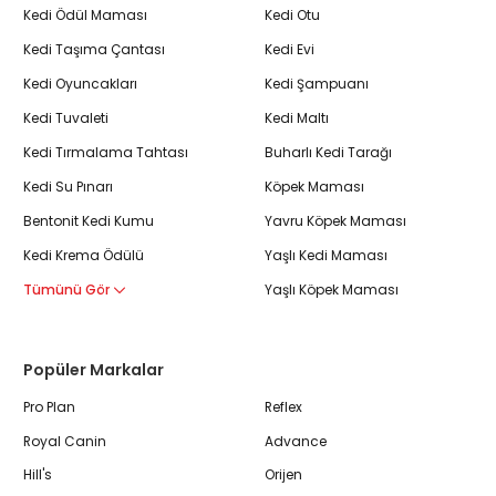
Kedi Ödül Maması
Kedi Otu
Kedi Taşıma Çantası
Kedi Evi
Kedi Oyuncakları
Kedi Şampuanı
Kedi Tuvaleti
Kedi Maltı
Kedi Tırmalama Tahtası
Buharlı Kedi Tarağı
Kedi Su Pınarı
Köpek Maması
Bentonit Kedi Kumu
Yavru Köpek Maması
Kedi Krema Ödülü
Yaşlı Kedi Maması
Tümünü Gör
Yaşlı Köpek Maması
Popüler Markalar
Pro Plan
Reflex
Royal Canin
Advance
Hill's
Orijen