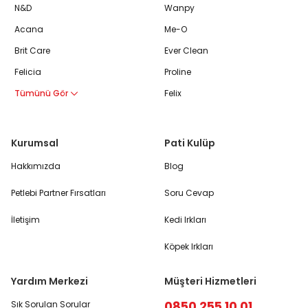
N&D
Wanpy
Acana
Me-O
Brit Care
Ever Clean
Felicia
Proline
Tümünü Gör
Felix
Kurumsal
Pati Kulüp
Hakkımızda
Blog
Petlebi Partner Fırsatları
Soru Cevap
İletişim
Kedi Irkları
Köpek Irkları
Yardım Merkezi
Müşteri Hizmetleri
0850 255 10 01
Sık Sorulan Sorular