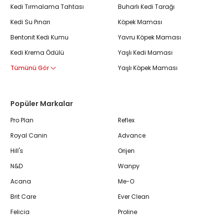
Kedi Tırmalama Tahtası
Buharlı Kedi Tarağı
Kedi Su Pınarı
Köpek Maması
Bentonit Kedi Kumu
Yavru Köpek Maması
Kedi Krema Ödülü
Yaşlı Kedi Maması
Tümünü Gör
Yaşlı Köpek Maması
Popüler Markalar
Pro Plan
Reflex
Royal Canin
Advance
Hill's
Orijen
N&D
Wanpy
Acana
Me-O
Brit Care
Ever Clean
Felicia
Proline