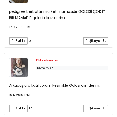
pedıgree berbattır market mamasıdır GOLOSİ ÇOK İYİ
BİR MAMADIR golosi alınız derim
17.12.2016 01:13
Patile
Şikayet Et
0
Elifselseyler
617
Puan
Arkadaşlara katılıyorum kesinlikle Golosi alın derim.
19.12.2016 17:51
Patile
Şikayet Et
1