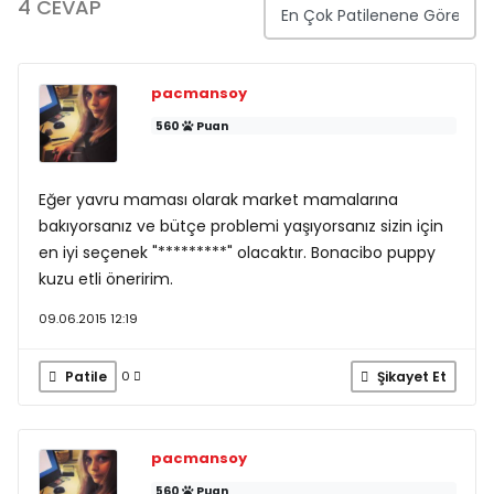
4 CEVAP
pacmansoy
560
Puan
Eğer yavru maması olarak market mamalarına
bakıyorsanız ve bütçe problemi yaşıyorsanız sizin için
en iyi seçenek "*********" olacaktır. Bonacibo puppy
kuzu etli öneririm.
09.06.2015 12:19
Patile
Şikayet Et
0
pacmansoy
560
Puan