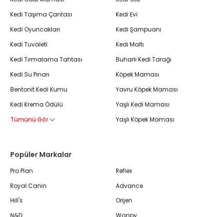
Kedi Taşıma Çantası
Kedi Evi
Kedi Oyuncakları
Kedi Şampuanı
Kedi Tuvaleti
Kedi Maltı
Kedi Tırmalama Tahtası
Buharlı Kedi Tarağı
Kedi Su Pınarı
Köpek Maması
Bentonit Kedi Kumu
Yavru Köpek Maması
Kedi Krema Ödülü
Yaşlı Kedi Maması
Tümünü Gör
Yaşlı Köpek Maması
Popüler Markalar
Pro Plan
Reflex
Royal Canin
Advance
Hill's
Orijen
N&D
Wanpy