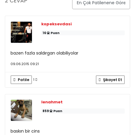
2 CEVAP
kopeksevdasi
16
Puan
bazen fazla saldırgan olabiliyolar
09.06.2015 09:21
Patile
Şikayet Et
1
lenahmet
859
Puan
baskın bir cins