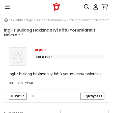
p
Köpek Irkları
İngiliz Bulldog Hakkında İyi Kötü Yorumlarınız Nelerdir ?
İngiliz Bulldog Hakkında İyi Kötü Yorumlarınız
Nelerdir ?
argun
580
Puan
ingiliz bulldog hakkında iyi kötü yorumlarınız nelerdir ?
08.06.2015 22:58
Patile
Şikayet Et
0