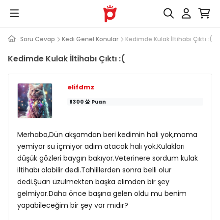
Soru Cevap
Kedi Genel Konular
Kedimde Kulak İltihabı Çıktı :(
Kedimde Kulak İltihabı Çıktı :(
elifdmz
8300
Puan
Merhaba,Dün akşamdan beri kedimin hali yok,mama
yemiyor su içmiyor adım atacak halı yok.Kulakları
düşük gözleri baygın bakıyor.Veterinere sordum kulak
iltihabı olabilir dedi.Tahlillerden sonra belli olur
dedi.Şuan üzülmekten başka elimden bir şey
gelmiyor.Daha önce başına gelen oldu mu benim
yapabileceğim bir şey var mıdır?