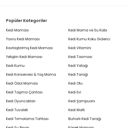
Popüler Kategoriler
Kedi Maması
Kedi Mama ve Su Kabı
Yavru Kedi Maması
Kedi Kumu Koku Giderici
Kısırlaştırılmış Kedi Maması
Kedi Vitamini
Yetişkin Kedi Maması
Kedi Tasması
Kedi Kumu
Kedi Yatağı
Kedi Konservesi & Yaş Mama
Kedi Tarağı
Kedi Ödül Maması
Kedi Otu
Kedi Taşıma Çantası
Kedi Evi
Kedi Oyuncakları
Kedi Şampuanı
Kedi Tuvaleti
Kedi Maltı
Kedi Tırmalama Tahtası
Buharlı Kedi Tarağı
Kedi Su Pınarı
Köpek Maması