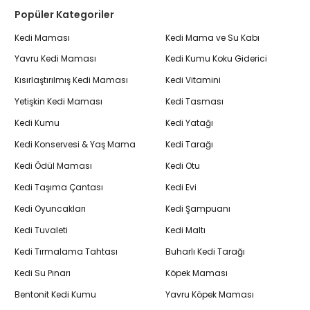
Popüler Kategoriler
Kedi Maması
Kedi Mama ve Su Kabı
Yavru Kedi Maması
Kedi Kumu Koku Giderici
Kısırlaştırılmış Kedi Maması
Kedi Vitamini
Yetişkin Kedi Maması
Kedi Tasması
Kedi Kumu
Kedi Yatağı
Kedi Konservesi & Yaş Mama
Kedi Tarağı
Kedi Ödül Maması
Kedi Otu
Kedi Taşıma Çantası
Kedi Evi
Kedi Oyuncakları
Kedi Şampuanı
Kedi Tuvaleti
Kedi Maltı
Kedi Tırmalama Tahtası
Buharlı Kedi Tarağı
Kedi Su Pınarı
Köpek Maması
Bentonit Kedi Kumu
Yavru Köpek Maması