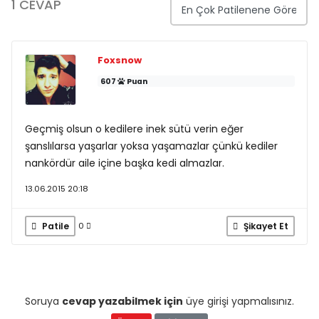
1 CEVAP
Foxsnow
607
Puan
Geçmiş olsun o kedilere inek sütü verin eğer
şanslılarsa yaşarlar yoksa yaşamazlar çünkü kediler
nankördür aile içine başka kedi almazlar.
13.06.2015 20:18
Patile
Şikayet Et
0
Soruya
cevap yazabilmek için
üye girişi yapmalısınız.