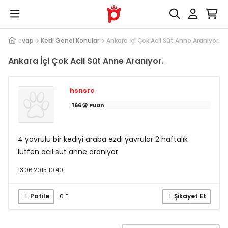
Soru Cevap
Kedi Genel Konular
Ankara İçi Çok Acil Süt Anne Aranıyor.
Ankara İçi Çok Acil Süt Anne Aranıyor.
hsnsrc
166
Puan
4 yavrulu bir kediyi araba ezdi yavrular 2 haftalık
lütfen acil süt anne aranıyor
13.06.2015 10:40
Patile
Şikayet Et
0