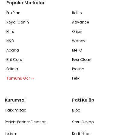
Popüler Markalar
Pro Plan
Reflex
Royal Canin
Advance
Hill's
Orijen
N&D
Wanpy
Acana
Me-O
Brit Care
Ever Clean
Felicia
Proline
Tümünü Gör
Felix
Kurumsal
Pati Kulüp
Hakkımızda
Blog
Petlebi Partner Fırsatları
Soru Cevap
İletişim
Kedi Irkları