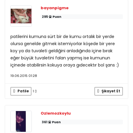
bayanpigme
295
Puan
patilerini kumuna sürt bir de kumu ortalık bir yerde
olursa genelde gitmek istemiyorlar köşede bir yere
koy ya da tuvaleti geldiğini anladığında içine bırak
eğer büyük tuvaletini falan yapmış ise kumunun
içinede atabilirsin kokuya oraya gıdecektır bol şans :)
19.06.2015 01:28
Patile
Şikayet Et
1
Ozlemozkoylu
361
Puan