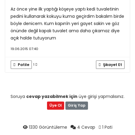
Az önce yine ilk yaptığı köşeye yaptı kedi tuvaletinin
pedini kullanarak kokuyu kuma geçirdim bakalım birde
böyle denicem. Kum kapınîn yeri gayet sakin ve göz
önünde değil kapalı tuvalet ama daha çıkamaz diye
açık halde tutuyorum
19.06.2015 07:40
Patile
Şikayet Et
1
Soruya
cevap yazabilmek için
üye girişi yapmalısınız.
Üye Ol
Giriş Yap
1330 Görüntüleme
4 Cevap
1 Pati