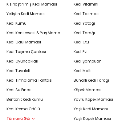
Kısırlaştırılmış Kedi Maması
Kedi Vitamini
Yetişkin Kedi Maması
Kedi Tasması
Kedi Kumu
Kedi Yatağı
Kedi Konservesi & Yaş Mama
Kedi Tarağı
Kedi Ödül Maması
Kedi Otu
Kedi Taşıma Çantası
Kedi Evi
Kedi Oyuncakları
Kedi Şampuanı
Kedi Tuvaleti
Kedi Maltı
Kedi Tırmalama Tahtası
Buharlı Kedi Tarağı
Kedi Su Pınarı
Köpek Maması
Bentonit Kedi Kumu
Yavru Köpek Maması
Kedi Krema Ödülü
Yaşlı Kedi Maması
Tümünü Gör
Yaşlı Köpek Maması